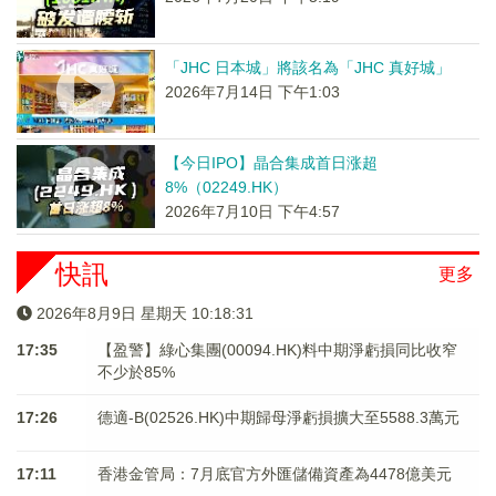
「JHC 日本城」將該名為「JHC 真好城」
2026年7月14日 下午1:03
【今日IPO】晶合集成首日涨超
8%（02249.HK）
2026年7月10日 下午4:57
快訊
更多
2026年8月9日 星期天 10:18:31
17:35
【盈警】綠心集團(00094.HK)料中期淨虧損同比收窄
不少於85%
17:26
德適-B(02526.HK)中期歸母淨虧損擴大至5588.3萬元
17:11
香港金管局：7月底官方外匯儲備資產為4478億美元