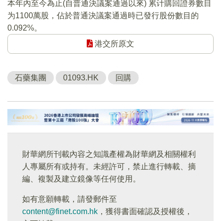
本年內至今為止(自普通決議案通過以來) 累计購回證券數目
为1100萬股，佔於普通決議案通過時已發行股份數目的
0.092%。
港交所原文
石藥集團
01093.HK
回購
財華網所刊載內容之知識產權為財華網及相關權利
人專屬所有或持有。未經許可，禁止進行轉載、摘
編、複製及建立鏡像等任何使用。
如有意願轉載，請發郵件至
content@finet.com.hk
，獲得書面確認及授權後，