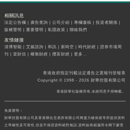
相關訊息
法定公告欄
|
廣告查詢
|
公司介紹
|
專欄邀稿
|
投資者關係
|
版權聲明
|
重要聲明
|
私隱政策
|
聯絡我們
友情鏈接
清博智能
|
艾媒諮詢
|
和訊
|
新時空
|
時代財經
|
證券市場周
刊
|
壹財信
|
權衡財經
|
攬富財經
|
更多...
香港政府指定刊載法定通告之憲報刊登報章
Copyright © 1998 - 2026 財華控股有限公司
香港財華社版權所有,未經同意不得轉載。
免責聲明：
財華控股有限公司及香港聯合交易所有限公司將盡力確保彼等所提供資料
之準確性及可靠性,但並不保證資料絕對無誤,資料如有錯漏而令閣下蒙受