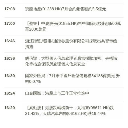
17:08
寶龍地產(01238.HK)7月合約銷售額約5.5億元
17:00
【盈警】中慶股份(01855.HK)料中期除稅後虧損500萬
至2000萬元
16:46
浙江證監局對財通證券股份有限公司採取出具警示函
措施
16:36
網信辦：大型個人信息處理者應當採取加密、去標識
化等措施保障所處理個人信息安全
16:30
國家外匯局：7月末中國外匯儲備規模34188億美元 升
幅0.07%
16:24
山金國際：港股上市工作正常推進中
16:20
【異動股】港股跌幅榜前十，九福來(08611.HK)跌
21.43%，天瑞汽車内飾(06162.HK)跌18.44%