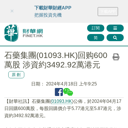
財華智庫網
FINTV
FINMETA
財華證券
媒體矩陣
下載財華財經APP
×
下載APP
智庫沙龍
聯絡我們
把握投資先機
訂閱
简
石藥集團(01093.HK)回购600
萬股 涉資約3492.92萬港元
原創
日期：
2024年4月18日 上午9:25
【財華社訊】石藥集團(
01093.HK
)公佈，於2024年04月17
日回購600萬股，每股回購價介乎5.77港元至5.87港元，涉
資約3492.92萬港元。