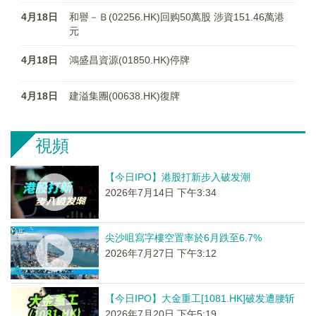
4月18日
和譽－Ｂ(02256.HK)回购50萬股 涉資151.46萬港
元
4月18日
鴻盛昌資源(01850.HK)停牌
4月18日
建溢集團(00638.HK)復牌
視頻
【今日IPO】港股打新步入破发潮
2026年7月14日 下午3:34
尖沙咀寫字樓空置率於6月跌至6.7%
2026年7月27日 下午3:12
【今日IPO】大金重工[1081.HK]破发遭腰斩
2026年7月20日 下午5:19