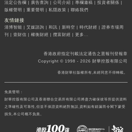
法定公告欄
|
廣告查詢
|
公司介紹
|
專欄邀稿
|
投資者關係
|
版權聲明
|
重要聲明
|
私隱政策
|
聯絡我們
友情鏈接
清博智能
|
艾媒諮詢
|
和訊
|
新時空
|
時代財經
|
證券市場周
刊
|
壹財信
|
權衡財經
|
攬富財經
|
更多...
香港政府指定刊載法定通告之憲報刊登報章
Copyright © 1998 - 2026 財華控股有限公司
香港財華社版權所有,未經同意不得轉載。
免責聲明：
財華控股有限公司及香港聯合交易所有限公司將盡力確保彼等所提供資料
之準確性及可靠性,但並不保證資料絕對無誤,資料如有錯漏而令閣下蒙受
損失,本公司概不負責。