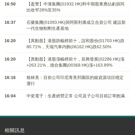
16:50
【盈警】中漆集團(01932.HK)料中期股東應佔虧損同
比收窄28%至35%
16:37
石藥集團(01093.HK)與阿斯利康成立合資公司 建設新
一代生物制劑生產基地
16:20
【異動股】港股跌幅榜前十，誼和股份(01703.HK)跌
80.71%，天瑞汽車内飾(06162.HK)跌62.50%
16:20
【異動股】港股漲幅榜前十，辰興發展(02286.HK)漲
+263.21%，德合集團(00368.HK)漲+163.89%
16:16
格林美：目前公司印尼青美邦園區的鎳資源項目穩定
運行
16:04
中瓷電子：生產經營正常 公司及子公司目前訂單飽滿
相關訊息