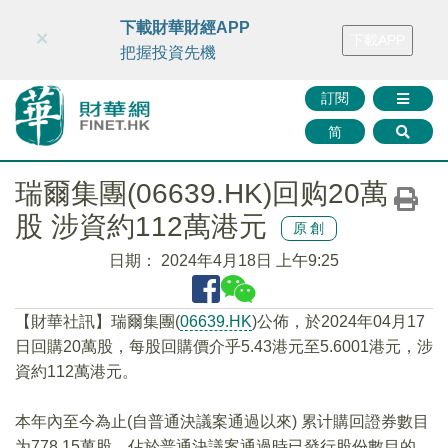
財華智庫網
FINTV
FINMETA
財華證券
媒體矩陣
下載財華財經APP
×
下載APP
智庫沙龍
聯絡我們
把握投資先機
訂閱
简
瑞爾集團(06639.HK)回购20萬
股 涉資約112萬港元
原創
日期：
2024年4月18日 上午9:25
【財華社訊】瑞爾集團(
06639.HK
)公佈，於2024年04月17
日回購20萬股，每股回購價介乎5.43港元至5.6001港元，涉
資約112萬港元。
本年內至今為止(自普通決議案通過以來) 累计購回證券數目
为778.15萬股，佔於普通決議案通過時已發行股份數目的