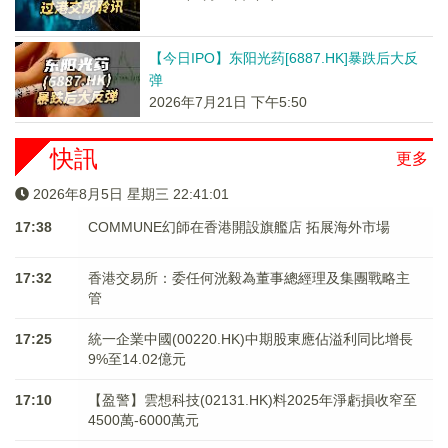
【今日IPO】东阳光药[6887.HK]暴跌后大反
弹
2026年7月21日 下午5:50
快訊
更多
2026年8月5日 星期三 22:41:01
17:38
COMMUNE幻師在香港開設旗艦店 拓展海外市場
17:32
香港交易所：委任何洸毅為董事總經理及集團戰略主
管
17:25
統一企業中國(00220.HK)中期股東應佔溢利同比增長
9%至14.02億元
17:10
【盈警】雲想科技(02131.HK)料2025年淨虧損收窄至
4500萬-6000萬元