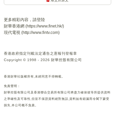
港交所原文
更多精彩內容，請登陸
財華香港網 (
https://www.finet.hk/
)
現代電視 (
http://www.fintv.com
)
香港政府指定刊載法定通告之憲報刊登報章
Copyright © 1998 - 2026 財華控股有限公司
香港財華社版權所有,未經同意不得轉載。
免責聲明：
財華控股有限公司及香港聯合交易所有限公司將盡力確保彼等所提供資料
之準確性及可靠性,但並不保證資料絕對無誤,資料如有錯漏而令閣下蒙受
損失,本公司概不負責。