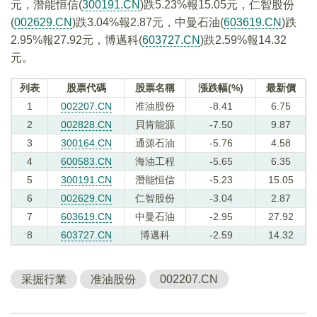
元，潛能恒信(
300191.CN
)跌5.23%報15.05元，仁智股份
(
002629.CN
)跌3.04%報2.87元，中曼石油(
603619.CN
)跌
2.95%報27.92元，博邁科(
603727.CN
)跌2.59%報14.32
元。
列表
股票代碼
股票名稱
漲跌幅(%)
最新價
1
002207.CN
准油股份
-8.41
6.75
2
002828.CN
貝肯能源
-7.50
9.87
3
300164.CN
通源石油
-5.76
4.58
4
600583.CN
海油工程
-5.65
6.35
5
300191.CN
潛能恒信
-5.23
15.05
6
002629.CN
仁智股份
-3.04
2.87
7
603619.CN
中曼石油
-2.95
27.92
8
603727.CN
博邁科
-2.59
14.32
采掘行業
准油股份
002207.CN