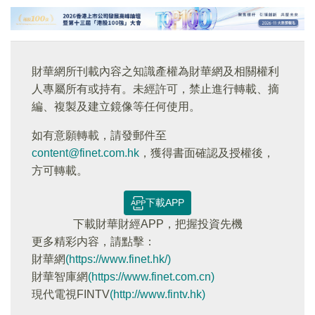
財華網所刊載內容之知識產權為財華網及相關權利
人專屬所有或持有。未經許可，禁止進行轉載、摘
編、複製及建立鏡像等任何使用。
如有意願轉載，請發郵件至
content@finet.com.hk
，獲得書面確認及授權後，
方可轉載。
下載APP
下載財華財經APP，把握投資先機
更多精彩内容，請點擊：
財華網
(https://www.finet.hk/)
財華智庫網
(https://www.finet.com.cn)
現代電視FINTV
(http://www.fintv.hk)