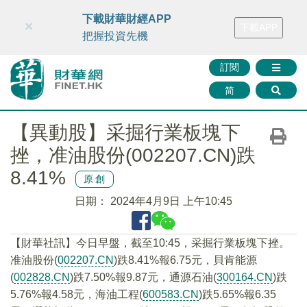
財華智庫網
FINTV
FINMETA
財華證券
媒體矩陣
下載財華財經APP
×
下載APP
智庫沙龍
聯絡我們
把握投資先機
訂閱
简
【異動股】采掘行業板塊下
挫，准油股份(002207.CN)跌
8.41%
原創
日期：
2024年4月9日 上午10:45
【財華社訊】今日早盤，截至10:45，采掘行業板塊下挫。
准油股份(
002207.CN
)跌8.41%報6.75元，貝肯能源
(
002828.CN
)跌7.50%報9.87元，通源石油(
300164.CN
)跌
5.76%報4.58元，海油工程(
600583.CN
)跌5.65%報6.35