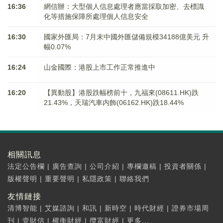
16:36
網信辦：大型個人信息處理者應當採取加密、去標識
化等措施保障所處理個人信息安全
16:30
國家外匯局：7月末中國外匯儲備規模34188億美元 升
幅0.07%
16:24
山金國際：港股上市工作正常推進中
16:20
【異動股】港股跌幅榜前十，九福來(08611.HK)跌
21.43%，天瑞汽車内飾(06162.HK)跌18.44%
相關訊息
法定公告欄
|
廣告查詢
|
公司介紹
|
專欄邀稿
|
投資者關係
|
版權聲明
|
重要聲明
|
私隱政策
|
聯絡我們
友情鏈接
清博智能
|
艾媒諮詢
|
和訊
|
新時空
|
時代財經
|
證券市場周
刊
|
壹財信
|
權衡財經
|
攬富財經
|
更多...