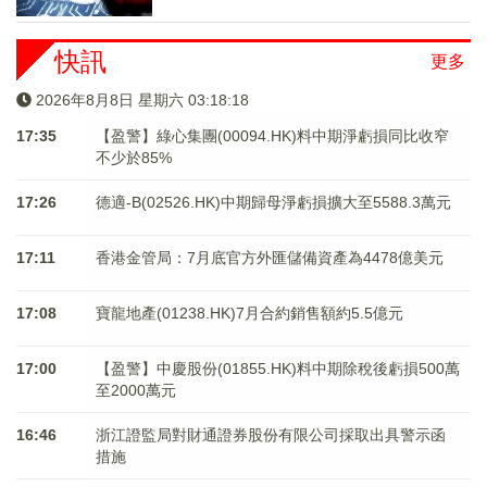
快訊
更多
2026年8月8日 星期六 03:18:18
17:35
【盈警】綠心集團(00094.HK)料中期淨虧損同比收窄
不少於85%
17:26
德適-B(02526.HK)中期歸母淨虧損擴大至5588.3萬元
17:11
香港金管局：7月底官方外匯儲備資產為4478億美元
17:08
寶龍地產(01238.HK)7月合約銷售額約5.5億元
17:00
【盈警】中慶股份(01855.HK)料中期除稅後虧損500萬
至2000萬元
16:46
浙江證監局對財通證券股份有限公司採取出具警示函
措施