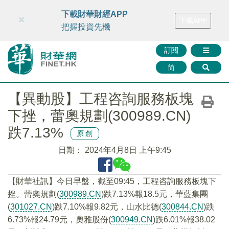
財華智庫網
FINTV
FINMETA
財華證券
媒體矩陣
下載財華財經APP
×
下載APP
智庫沙龍
聯絡我們
把握投資先機
訂閱
简
【異動股】工程咨詢服務板塊
下挫，蕾奧規劃(300989.CN)
跌7.13%
原創
日期：
2024年4月8日 上午9:45
【財華社訊】今日早盤，截至09:45，工程咨詢服務板塊下
挫。蕾奧規劃(
300989.CN
)跌7.13%報18.5元，華藍集團
(
301027.CN
)跌7.10%報9.82元，山水比德(
300844.CN
)跌
6.73%報24.79元，奧雅股份(
300949.CN
)跌6.01%報38.02