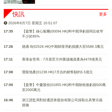
快訊
更多
2026年8月7日 星期五 10:51:07
17:35
【盈警】綠心集團(00094.HK)料中期淨虧損同比收窄
不少於85%
17:26
德適-B(02526.HK)中期歸母淨虧損擴大至5588.3萬元
17:11
香港金管局：7月底官方外匯儲備資產為4478億美元
17:08
寶龍地產(01238.HK)7月合約銷售額約5.5億元
17:00
【盈警】中慶股份(01855.HK)料中期除稅後虧損500萬
至2000萬元
16:46
浙江證監局對財通證券股份有限公司採取出具警示函
措施