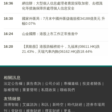
16:36
網信辦：大型個人信息處理者應當採取加密、去標識
化等措施保障所處理個人信息安全
16:30
國家外匯局：7月末中國外匯儲備規模34188億美元 升
幅0.07%
16:24
山金國際：港股上市工作正常推進中
16:20
【異動股】港股跌幅榜前十，九福來(08611.HK)跌
21.43%，天瑞汽車内飾(06162.HK)跌18.44%
相關訊息
法定公告欄
|
廣告查詢
|
公司介紹
|
專欄邀稿
|
投資者關係
|
版權聲明
|
重要聲明
|
私隱政策
|
聯絡我們
友情鏈接
清博智能
|
艾媒諮詢
|
和訊
|
新時空
|
時代財經
|
證券市場周
刊
|
壹財信
|
權衡財經
|
攬富財經
|
更多...