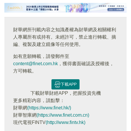
財華網所刊載內容之知識產權為財華網及相關權利
人專屬所有或持有。未經許可，禁止進行轉載、摘
編、複製及建立鏡像等任何使用。
如有意願轉載，請發郵件至
content@finet.com.hk
，獲得書面確認及授權後，
方可轉載。
下載APP
下載財華財經APP，把握投資先機
更多精彩内容，請點擊：
財華網
(https://www.finet.hk/)
財華智庫網
(https://www.finet.com.cn)
現代電視FINTV
(http://www.fintv.hk)