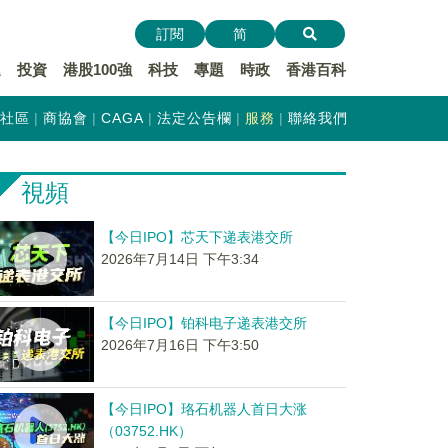
訂閱
简
遞
投資
港股100強
科技
專題
時政
香港百科
社區
商協會
CAGA
法定公告欄
服務
聯絡我們
視頻
【今日IPO】芯天下递表港交所
2026年7月14日 下午3:34
【今日IPO】铂科电子递表港交所
2026年7月16日 下午3:50
【今日IPO】珞石机器人首日大涨
（03752.HK）