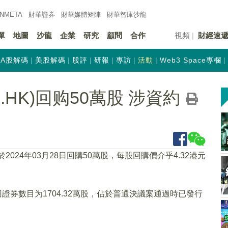
INMETA
財華證券
財華
媒體矩陣
財華
智庫沙龍
單
地圖
沙龍
企業
研究
顧問
合作
視頻
財經速
A股解碼
美股解碼
股評
研報
專訪
活動
Web3 Space專欄
89.HK)回购50萬股 涉資約
於2024年03月28日回購50萬股，每股回購價介乎4.32港元
證券數目为1704.32萬股，佔於普通決議案通過時已發行