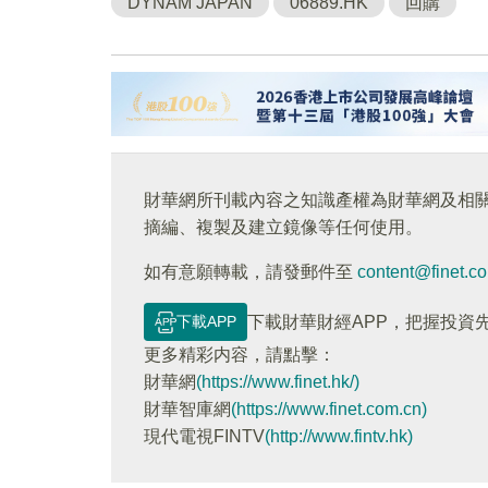
DYNAM JAPAN
06889.HK
回購
財華網所刊載內容之知識產權為財華網及相
摘編、複製及建立鏡像等任何使用。
如有意願轉載，請發郵件至
content@finet.c
下載APP
下載財華財經APP，把握投資
更多精彩内容，請點擊：
財華網
(https://www.finet.hk/)
財華智庫網
(https://www.finet.com.cn)
現代電視FINTV
(http://www.fintv.hk)