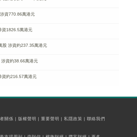
 涉資770.86萬港元
涉資1826.5萬港元
5萬股 涉資約237.35萬港元
股 涉資約38.66萬港元
涉資約216.57萬港元
者關係
|
版權聲明
|
重要聲明
|
私隱政策
|
聯絡我們
券市場周刊
|
壹財信
|
權衡財經
|
攬富財經
|
更多...