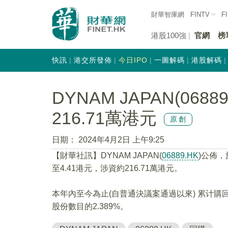
財華智庫網
FINTV
F
港股100強
官網
榜
快訊
港交所發佈
今日IPO
一圖解碼
港股解碼
DYNAM JAPAN(068
216.71萬港元
原創
日期：
2024年4月2日 上午9:25
【財華社訊】DYNAM JAPAN(
06889.HK
)公佈，
至4.41港元，涉資約216.71萬港元。
本年內至今為止(自普通決議案通過以來) 累计購回
股份數目的2.389%。