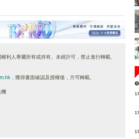
關權利人專屬所有或持有。未經許可，禁止進行轉載、
om.hk
，獲得書面確認及授權後，方可轉載。
先機
1
1
1