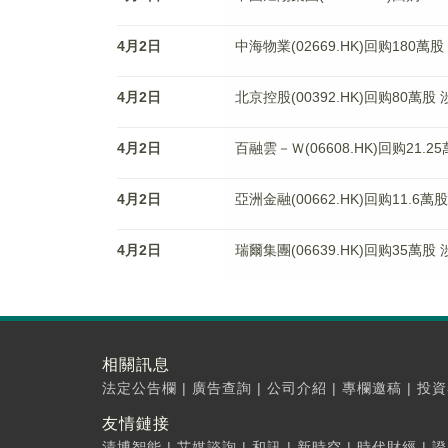
4月2日
中海物業(02669.HK)回购180萬股
4月2日
北京控股(00392.HK)回购80萬股 
4月2日
百融雲－Ｗ(06608.HK)回购21.2
4月2日
亞洲金融(00662.HK)回购11.6萬
4月2日
瑞爾集團(06639.HK)回购35萬股 
相關訊息
法定公告欄
|
廣告查詢
|
公司介紹
|
專欄邀稿
|
投資
友情鏈接
清博智能
|
艾媒諮詢
|
和訊
|
新時空
|
時代財經
|
證