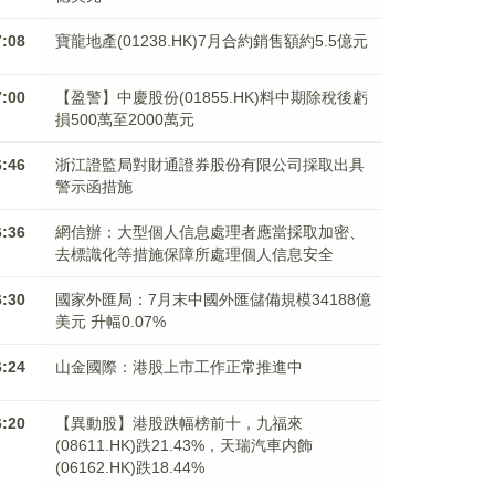
7:08
寶龍地產(01238.HK)7月合約銷售額約5.5億元
7:00
【盈警】中慶股份(01855.HK)料中期除稅後虧
損500萬至2000萬元
6:46
浙江證監局對財通證券股份有限公司採取出具
警示函措施
6:36
網信辦：大型個人信息處理者應當採取加密、
去標識化等措施保障所處理個人信息安全
6:30
國家外匯局：7月末中國外匯儲備規模34188億
美元 升幅0.07%
6:24
山金國際：港股上市工作正常推進中
6:20
【異動股】港股跌幅榜前十，九福來
(08611.HK)跌21.43%，天瑞汽車内飾
(06162.HK)跌18.44%