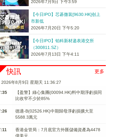
2026年7月9日 下午3:59
【今日IPO】芯碁微装[9630.HK]创上
市新低
2026年7月20日 下午5:20
【今日IPO】铂科新材递表港交所
（300811.SZ）
2026年7月13日 下午4:11
快訊
更多
2026年8月9日 星期天 11:36:27
7:35
【盈警】綠心集團(00094.HK)料中期淨虧損同
比收窄不少於85%
7:26
德適-B(02526.HK)中期歸母淨虧損擴大至
5588.3萬元
7:11
香港金管局：7月底官方外匯儲備資產為4478
億美元