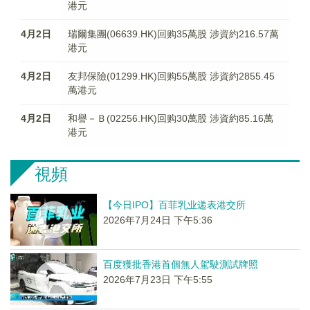
港元
4月2日
瑞爾集團(06639.HK)回购35萬股 涉資約216.57萬
港元
4月2日
友邦保險(01299.HK)回购55萬股 涉資約2855.45
萬港元
4月2日
和譽－Ｂ(02256.HK)回购30萬股 涉資約85.16萬
港元
視頻
【今日IPO】百菲乳业递表港交所
2026年7月24日 下午5:36
百度獲批香港首個無人駕駛測試牌照
2026年7月23日 下午5:55