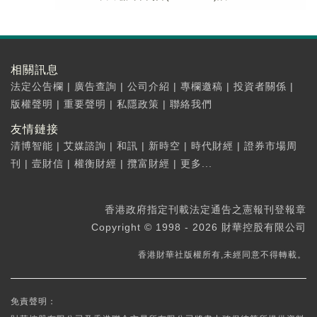
相關訊息
法定公告欄
|
廣告查詢
|
公司介紹
|
專欄邀稿
|
投資者關係
|
版權聲明
|
重要聲明
|
私隱政策
|
聯絡我們
友情鏈接
清博智能
|
艾媒諮詢
|
和訊
|
新時空
|
時代財經
|
證券市場周
刊
|
壹財信
|
權衡財經
|
攬富財經
|
更多...
香港政府指定刊載法定通告之憲報刊登報章
Copyright © 1998 - 2026 財華控股有限公司
香港財華社版權所有,未經同意不得轉載。
免責聲明：