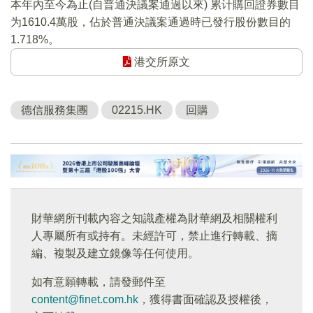
本年內至今為止(自普通決議案通過以來) 累计購回證券數目
为1610.4萬股，佔於普通決議案通過時已發行股份數目的
1.718%。
港交所原文
德信服務集團
02215.HK
回購
財華網所刊載內容之知識產權為財華網及相關權利
人專屬所有或持有。未經許可，禁止進行轉載、摘
編、複製及建立鏡像等任何使用。
如有意願轉載，請發郵件至
content@finet.com.hk
，獲得書面確認及授權後，