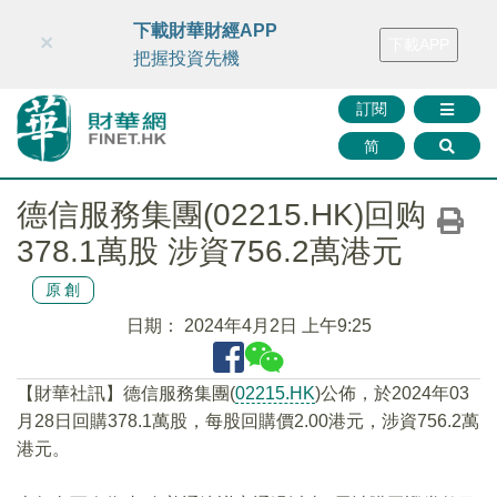
財華智庫網
FINTV
FINMETA
財華證券
媒體矩陣
下載財華財經APP
×
下載APP
智庫沙龍
聯絡我們
把握投資先機
訂閱
简
德信服務集團(02215.HK)回购
378.1萬股 涉資756.2萬港元
原創
日期：
2024年4月2日 上午9:25
【財華社訊】德信服務集團(
02215.HK
)公佈，於2024年03
月28日回購378.1萬股，每股回購價2.00港元，涉資756.2萬
港元。