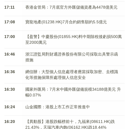
17:11
香港金管局：7月底官方外匯儲備資產為4478億美元
17:08
寶龍地產(01238.HK)7月合約銷售額約5.5億元
17:00
【盈警】中慶股份(01855.HK)料中期除稅後虧損500萬
至2000萬元
16:46
浙江證監局對財通證券股份有限公司採取出具警示函
措施
16:36
網信辦：大型個人信息處理者應當採取加密、去標識
化等措施保障所處理個人信息安全
16:30
國家外匯局：7月末中國外匯儲備規模34188億美元 升
幅0.07%
16:24
山金國際：港股上市工作正常推進中
16:20
【異動股】港股跌幅榜前十，九福來(08611.HK)跌
21.43%，天瑞汽車内飾(06162.HK)跌18.44%