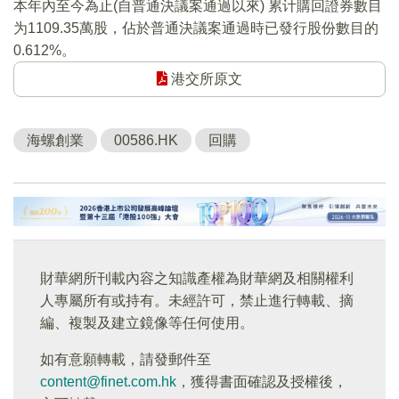
本年內至今為止(自普通決議案通過以來) 累计購回證券數目
为1109.35萬股，佔於普通決議案通過時已發行股份數目的
0.612%。
港交所原文
海螺創業
00586.HK
回購
財華網所刊載內容之知識產權為財華網及相關權利
人專屬所有或持有。未經許可，禁止進行轉載、摘
編、複製及建立鏡像等任何使用。
如有意願轉載，請發郵件至
content@finet.com.hk
，獲得書面確認及授權後，