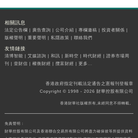
相關訊息
法定公告欄
|
廣告查詢
|
公司介紹
|
專欄邀稿
|
投資者關係
|
版權聲明
|
重要聲明
|
私隱政策
|
聯絡我們
友情鏈接
清博智能
|
艾媒諮詢
|
和訊
|
新時空
|
時代財經
|
證券市場周
刊
|
壹財信
|
權衡財經
|
攬富財經
|
更多...
香港政府指定刊載法定通告之憲報刊登報章
Copyright © 1998 - 2026 財華控股有限公司
香港財華社版權所有,未經同意不得轉載。
免責聲明：
財華控股有限公司及香港聯合交易所有限公司將盡力確保彼等所提供資料