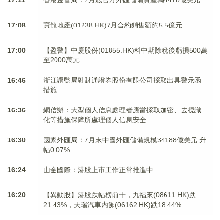
17:11
香港金管局：7月底官方外匯儲備資產為4478億美元
17:08
寶龍地產(01238.HK)7月合約銷售額約5.5億元
17:00
【盈警】中慶股份(01855.HK)料中期除稅後虧損500萬
至2000萬元
16:46
浙江證監局對財通證券股份有限公司採取出具警示函
措施
16:36
網信辦：大型個人信息處理者應當採取加密、去標識
化等措施保障所處理個人信息安全
16:30
國家外匯局：7月末中國外匯儲備規模34188億美元 升
幅0.07%
16:24
山金國際：港股上市工作正常推進中
16:20
【異動股】港股跌幅榜前十，九福來(08611.HK)跌
21.43%，天瑞汽車内飾(06162.HK)跌18.44%