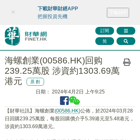
財華智庫網
FINTV
FINMETA
財華證券
媒體矩陣
下載財華財經APP
×
下載APP
智庫沙龍
聯絡我們
把握投資先機
訂閱
简
海螺創業(00586.HK)回购
239.25萬股 涉資約1303.69萬
港元
原創
日期：
2024年4月2日 上午9:25
【財華社訊】海螺創業(
00586.HK
)公佈，於2024年03月28
日回購239.25萬股，每股回購價介乎5.39港元至5.48港元，
涉資約1303.69萬港元。