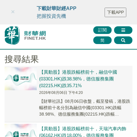
財華智庫網
FINTV
FINMETA
財華證券
媒體矩陣
下載財華財經APP
×
下載APP
智庫沙龍
聯絡我們
把握投資先機
訂閱
简
搜尋結果
【異動股】港股跌幅榜前十，融信中國
(03301.HK)跌38.98%，德信服務集團
(02215.HK)跌35.71%
2026年08月06日 下午4:20
【財華社訊】08月06日收盤，截至發稿，港股跌
幅榜前十名分別為融信中國(03301.HK)跌幅
38.98%、德信服務集團(02215.HK)跌幅
35.71%、宋都服務(09608...
【異動股】港股跌幅榜前十，天瑞汽車内飾
(06162.HK)跌18.00%，德信服務集團