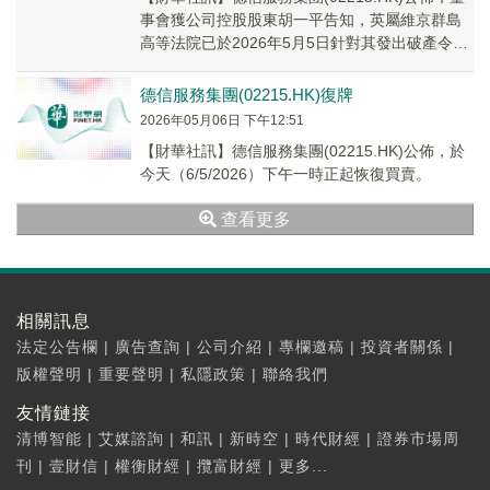
事會獲公司控股股東胡一平告知，英屬維京群島
高等法院已於2026年5月5日針對其發出破產令，
並裁定其破產。於本公告日期，公司由盛...
德信服務集團(02215.HK)復牌
2026年05月06日 下午12:51
【財華社訊】德信服務集團(02215.HK)公佈，於
今天（6/5/2026）下午一時正起恢復買賣。
查看更多
相關訊息
法定公告欄
|
廣告查詢
|
公司介紹
|
專欄邀稿
|
投資者關係
|
版權聲明
|
重要聲明
|
私隱政策
|
聯絡我們
友情鏈接
清博智能
|
艾媒諮詢
|
和訊
|
新時空
|
時代財經
|
證券市場周
刊
|
壹財信
|
權衡財經
|
攬富財經
|
更多...