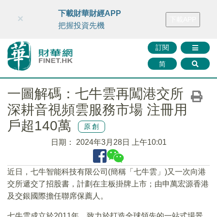
財華智庫網
FINTV
FINMETA
財華證券
媒體矩陣
下載財華財經APP
×
下載APP
智庫沙龍
聯絡我們
把握投資先機
訂閱
简
一圖解碼：七牛雲再闖港交所
深耕音視頻雲服務市場 注冊用
戶超140萬
原創
日期：
2024年3月28日 上午10:01
近日，七牛智能科技有限公司(簡稱「七牛雲」)又一次向港
交所遞交了招股書，計劃在主板掛牌上市；由申萬宏源香港
及交銀國際擔任聯席保薦人。
七牛雲成立於2011年，致力於打造全球領先的一站式場景