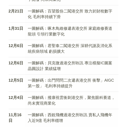
2月21日
一圖解碼：百望股份二闖港交所 致力於財稅數字
化 毛利率持續下滑
1月31日
一圖解碼：啄木鳥維修遞表港交所 家庭維修賽道
龍頭 引領行業數字化
12月6日
一圖解碼：君聖泰二闖港交所 深耕代謝及消化系
統疾病領域 虧損擴大
12月6日
一圖解碼：貝克微過港交所聆訊 專注模擬IC圖案
晶圓設計 業績猛增
12月5日
一圖解碼：出門問問二次遞表港交所 衝擊」AIGC
第一股」 毛利率持續提升
12月4日
一圖解碼：撥康視雲衝刺港交所，聚焦眼科賽道，
尚未實現商業化
11月16
一圖解碼：西銳飛機過港交所聆訊 賣私人飛機年
日
入近9億 毛利率穩增