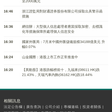
至2000萬元
16:46
浙江證監局對財通證券股份有限公司採取出具警示函
措施
16:36
網信辦：大型個人信息處理者應當採取加密、去標識
化等措施保障所處理個人信息安全
16:30
國家外匯局：7月末中國外匯儲備規模34188億美元 升
幅0.07%
16:24
山金國際：港股上市工作正常推進中
16:20
【異動股】港股跌幅榜前十，九福來(08611.HK)跌
21.43%，天瑞汽車内飾(06162.HK)跌18.44%
相關訊息
法定公告欄
|
廣告查詢
|
公司介紹
|
專欄邀稿
|
投資者關係
|