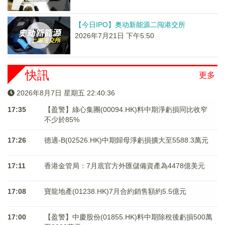
【今日IPO】奥动新能源二闯港交所
2026年7月21日 下午5:50
快訊
更多
2026年8月7日 星期五 22:40:37
17:35
【盈警】綠心集團(00094.HK)料中期淨虧損同比收窄
不少於85%
17:26
德適-B(02526.HK)中期歸母淨虧損擴大至5588.3萬元
17:11
香港金管局：7月底官方外匯儲備資產為4478億美元
17:08
寶龍地產(01238.HK)7月合約銷售額約5.5億元
17:00
【盈警】中慶股份(01855.HK)料中期除稅後虧損500萬