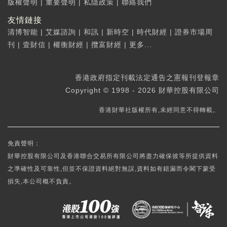
版權聲明
|
重要聲明
|
私隱政策
|
聯絡我們
友情鏈接
清博智能
|
艾媒諮詢
|
和訊
|
新時空
|
時代財經
|
證券市場周
刊
|
壹財信
|
權衡財經
|
攬富財經
|
更多...
香港政府指定刊載法定通告之憲報刊登報章
Copyright © 1998 - 2026 財華控股有限公司
香港財華社版權所有,未經同意不得轉載。
免責聲明：
財華控股有限公司及香港聯合交易所有限公司將盡力確保彼等所提供資料
之準確性及可靠性,但並不保證資料絕對無誤,資料如有錯漏而令閣下蒙受
損失,本公司概不負責。