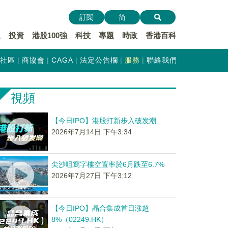
訂閱
简
遞
投資
港股100強
科技
專題
時政
香港百科
社區
商協會
CAGA
法定公告欄
服務
聯絡我們
視頻
【今日IPO】港股打新步入破发潮
2026年7月14日 下午3:34
尖沙咀寫字樓空置率於6月跌至6.7%
2026年7月27日 下午3:12
【今日IPO】晶合集成首日涨超
8%（02249.HK）