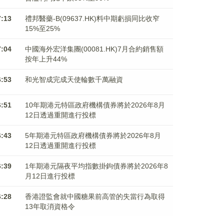
7:13
禮邦醫藥-B(09637.HK)料中期虧損同比收窄
15%至25%
7:04
中國海外宏洋集團(00081.HK)7月合約銷售額
按年上升44%
6:53
和光智成完成天使輪數千萬融資
6:51
10年期港元特區政府機構債券將於2026年8月
12日透過重開進行投標
6:43
5年期港元特區政府機構債券將於2026年8月
12日透過重開進行投標
6:39
1年期港元隔夜平均指數掛鉤債券將於2026年8
月12日進行投標
6:28
香港證監會就中國糖果前高管的失當行為取得
13年取消資格令