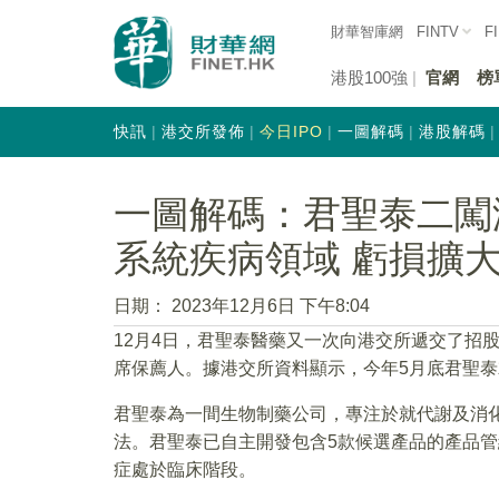
財華智庫網
FINTV
F
港股100強
官網
榜
快訊
港交所發佈
今日IPO
一圖解碼
港股解碼
一圖解碼：君聖泰二闖
系統疾病領域 虧損擴
日期：
2023年12月6日 下午8:04
12月4日，君聖泰醫藥又一次向港交所遞交了招
席保薦人。據港交所資料顯示，今年5月底君聖
君聖泰為一間生物制藥公司，專注於就代謝及消
法。君聖泰已自主開發包含5款候選產品的產品管
症處於臨床階段。