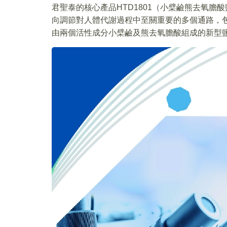
君聖泰的核心產品HTD1801（小檗鹼熊去氧
向調節對人體代謝過程中至關重要的多個通路，包
由兩個活性成分小檗鹼及熊去氧膽酸組成的新型