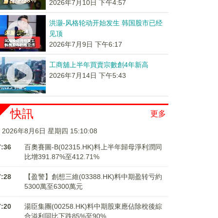
2026年7月10日 下午4:57
洪灏-风格轮动开始发生 韩国股市已经
见顶
2026年7月9日 下午6:17
工商舖上半年買賣宗數創4年新高
2026年7月14日 下午5:43
快訊
更多
2026年8月6日 星期四 15:10:09
7:36
百奧賽圖-B(02315.HK)料上半年歸母淨利潤同
比增391.87%至412.71%
7:28
【盈警】創想三維(03388.HK)料中期盈转亏約
5300萬至6300萬元
7:20
湯臣集團(00258.HK)料中期股東應佔除稅後綜
合溢利同比下跌85%至90%