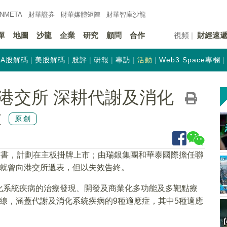
INMETA
財華證券
財華
媒體矩陣
財華
智庫沙龍
單
地圖
沙龍
企業
研究
顧問
合作
視頻
財經速
A股解碼
美股解碼
股評
研報
專訪
活動
Web3 Space專欄
港交所 深耕代謝及消化
大
原創
股書，計劃在主板掛牌上市；由瑞銀集團和華泰國際擔任聯
泰就曾向港交所遞表，但以失效告終。
化系統疾病的治療發現、開發及商業化多功能及多靶點療
線，涵蓋代謝及消化系統疾病的9種適應症，其中5種適應