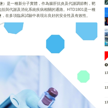
膽酸鹽）是一種新分子實體，作為腸肝抗炎及代謝調節劑，靶
括與代謝及消化系統疾病相關的通路。HTD1801是一種
鹽，在多項臨床試驗中表現出良好的安全性及有效性。
1
1
1