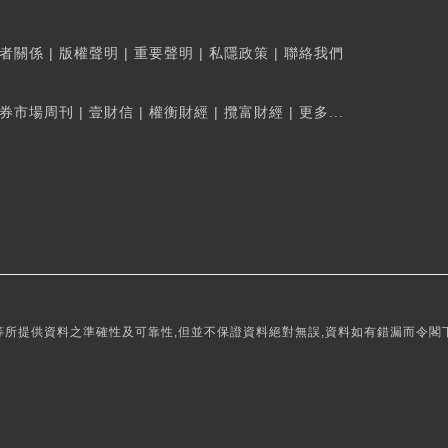
者關係
|
版權聲明
|
重要聲明
|
私隱政策
|
聯絡我們
券市場周刊
|
壹財信
|
權衡財經
|
攬富財經
|
更多...
所提供資料之準確性及可靠性,但並不保證資料絕對無誤,資料如有錯漏而令閣