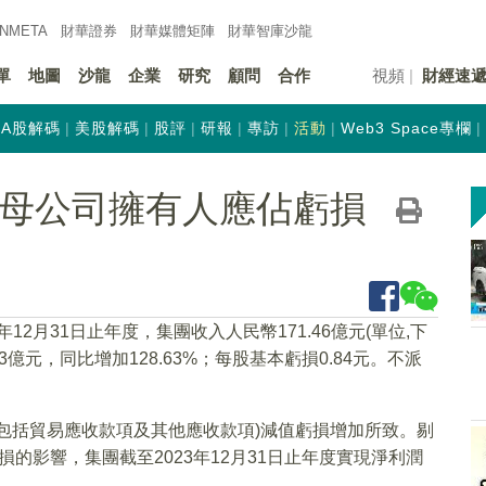
INMETA
財華證券
財華
媒體矩陣
財華
智庫沙龍
單
地圖
沙龍
企業
研究
顧問
合作
視頻
財經速
A股解碼
美股解碼
股評
研報
專訪
活動
Web3 Space專欄
)年度母公司擁有人應佔虧損
3年12月31日止年度，集團收入人民幣171.46億元(單位,下
3億元，同比增加128.63%；每股基本虧損0.84元。不派
包括貿易應收款項及其他應收款項)減值虧損增加所致。剔
虧損的影響，集團截至2023年12月31日止年度實現淨利潤