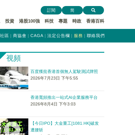
訂閱
简
遞
投資
港股100強
科技
專題
時政
香港百科
社區
商協會
CAGA
法定公告欄
服務
聯絡我們
視頻
百度獲批香港首個無人駕駛測試牌照
2026年7月23日 下午5:55
香港寬頻推出一站式AI企業服務平台
2026年8月4日 下午3:03
【今日IPO】大金重工[1081.HK]破发
遭腰斩