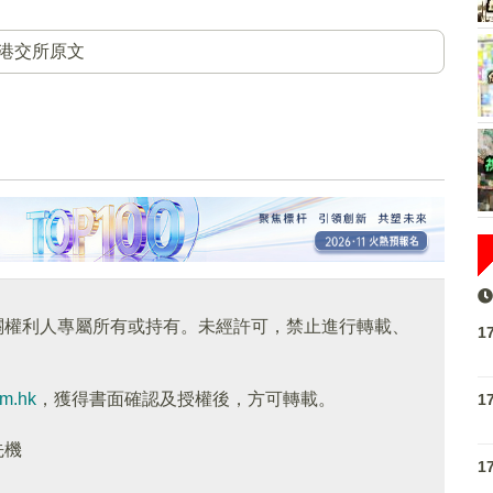
港交所原文
關權利人專屬所有或持有。未經許可，禁止進行轉載、
1
om.hk
，獲得書面確認及授權後，方可轉載。
1
先機
1