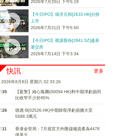
2026年7月20日 下午5:19
【今日IPO】保济元和[2633.HK]分拆
上市
2026年7月21日 下午5:50
【今日IPO】视源股份[2841.SZ]递表
港交所
2026年7月14日 下午3:34
快訊
更多
2026年8月8日 星期六 02:33:27
7:35
【盈警】綠心集團(00094.HK)料中期淨虧損同
比收窄不少於85%
7:26
德適-B(02526.HK)中期歸母淨虧損擴大至
5588.3萬元
7:11
香港金管局：7月底官方外匯儲備資產為4478
億美元