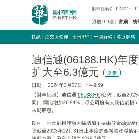
財華智庫網
FINTV
F
港股100強
官網
榜
快訊
港交所發佈
今日IPO
一圖解碼
港股解碼
迪信通(06188.HK
扩大至6.3億元
原創
日期：
2024年3月27日 上午9:59
【財華社訊】迪信通(
06188.HK
)公佈，截至202
同)，同比增加26.94%；母公司擁有人應佔虧損6.
末期股息。
期內，同比虧損淨額大幅增加主要由於金融資產(
除截至2023年12月31日止年度的金融資產減值
扭虧為盈，盈利金額為4328.7萬元。