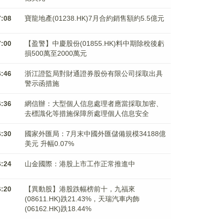
7:08
寶龍地產(01238.HK)7月合約銷售額約5.5億元
7:00
【盈警】中慶股份(01855.HK)料中期除稅後虧
損500萬至2000萬元
6:46
浙江證監局對財通證券股份有限公司採取出具
警示函措施
6:36
網信辦：大型個人信息處理者應當採取加密、
去標識化等措施保障所處理個人信息安全
6:30
國家外匯局：7月末中國外匯儲備規模34188億
美元 升幅0.07%
6:24
山金國際：港股上市工作正常推進中
6:20
【異動股】港股跌幅榜前十，九福來
(08611.HK)跌21.43%，天瑞汽車内飾
(06162.HK)跌18.44%