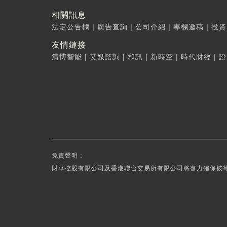
相關訊息
法定公告欄
|
廣告查詢
|
公司介紹
|
專欄邀稿
|
投資
友情鏈接
清博智能
|
艾媒諮詢
|
和訊
|
新時空
|
時代財經
|
證
免責聲明：
財華控股有限公司及香港聯合交易所有限公司將盡力確保彼等