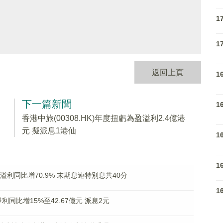
1
1
返回上頁
1
下一篇新聞
1
香港中旅(00308.HK)年度扭虧為盈溢利2.4億港
元 擬派息1港仙
1
1
佔溢利同比增70.9% 末期息連特別息共40分
1
母淨利同比增15%至42.67億元 派息2元