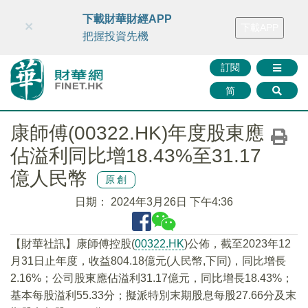
財華智庫網
FINTV
FINMETA
財華證券
媒體矩陣
下載財華財經APP
×
下載APP
智庫沙龍
聯絡我們
把握投資先機
訂閱
简
康師傅(00322.HK)年度股東應
佔溢利同比增18.43%至31.17
億人民幣
原創
日期：
2024年3月26日 下午4:36
【財華社訊】康師傅控股(
00322.HK
)公佈，截至2023年12
月31日止年度，收益804.18億元(人民幣,下同)，同比增長
2.16%；公司股東應佔溢利31.17億元，同比增長18.43%；
基本每股溢利55.33分；擬派特別末期股息每股27.66分及末