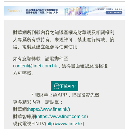
財華網所刊載內容之知識產權為財華網及相關權利
人專屬所有或持有。未經許可，禁止進行轉載、摘
編、複製及建立鏡像等任何使用。
如有意願轉載，請發郵件至
content@finet.com.hk
，獲得書面確認及授權後，
方可轉載。
下載APP
下載財華財經APP，把握投資先機
更多精彩内容，請點擊：
財華網
(https://www.finet.hk/)
財華智庫網
(https://www.finet.com.cn)
現代電視FINTV
(http://www.fintv.hk)