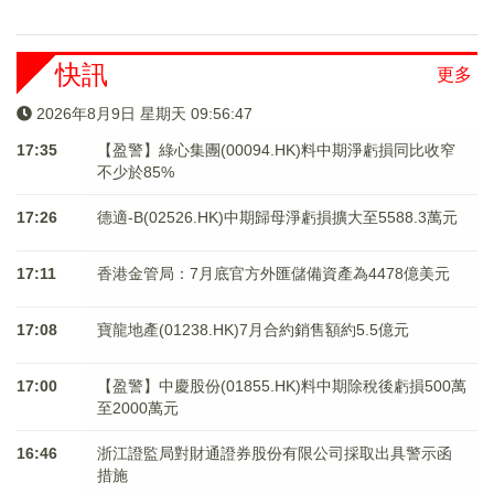
快訊
更多
2026年8月9日 星期天 09:56:47
17:35
【盈警】綠心集團(00094.HK)料中期淨虧損同比收窄
不少於85%
17:26
德適-B(02526.HK)中期歸母淨虧損擴大至5588.3萬元
17:11
香港金管局：7月底官方外匯儲備資產為4478億美元
17:08
寶龍地產(01238.HK)7月合約銷售額約5.5億元
17:00
【盈警】中慶股份(01855.HK)料中期除稅後虧損500萬
至2000萬元
16:46
浙江證監局對財通證券股份有限公司採取出具警示函
措施