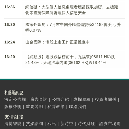
16:36
網信辦：大型個人信息處理者應當採取加密、去標識
化等措施保障所處理個人信息安全
16:30
國家外匯局：7月末中國外匯儲備規模34188億美元 升
幅0.07%
16:24
山金國際：港股上市工作正常推進中
16:20
【異動股】港股跌幅榜前十，九福來(08611.HK)跌
21.43%，天瑞汽車内飾(06162.HK)跌18.44%
相關訊息
法定公告欄
|
廣告查詢
|
公司介紹
|
專欄邀稿
|
投資者關係
|
版權聲明
|
重要聲明
|
私隱政策
|
聯絡我們
友情鏈接
清博智能
|
艾媒諮詢
|
和訊
|
新時空
|
時代財經
|
證券市場周