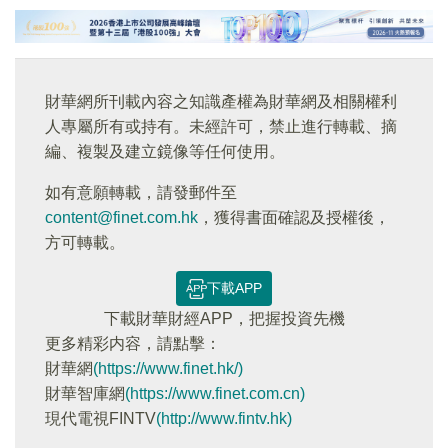
財華網所刊載內容之知識產權為財華網及相關權利
人專屬所有或持有。未經許可，禁止進行轉載、摘
編、複製及建立鏡像等任何使用。
如有意願轉載，請發郵件至
content@finet.com.hk
，獲得書面確認及授權後，
方可轉載。
下載APP
下載財華財經APP，把握投資先機
更多精彩内容，請點擊：
財華網
(https://www.finet.hk/)
財華智庫網
(https://www.finet.com.cn)
現代電視FINTV
(http://www.fintv.hk)