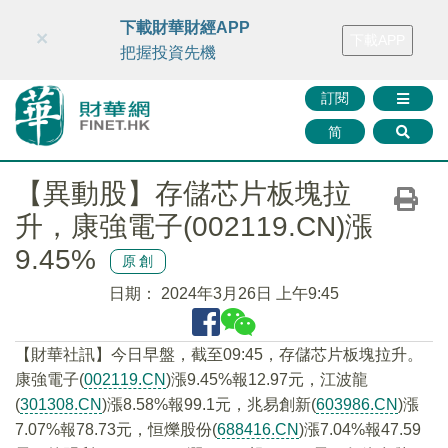
財華智庫網
FINTV
FINMETA
財華證券
媒體矩陣
下載財華財經APP
×
下載APP
智庫沙龍
聯絡我們
把握投資先機
訂閱
简
【異動股】存儲芯片板塊拉
升，康強電子(002119.CN)漲
9.45%
原創
日期：
2024年3月26日 上午9:45
【財華社訊】今日早盤，截至09:45，存儲芯片板塊拉升。
康強電子(
002119.CN
)漲9.45%報12.97元，江波龍
(
301308.CN
)漲8.58%報99.1元，兆易創新(
603986.CN
)漲
7.07%報78.73元，恒爍股份(
688416.CN
)漲7.04%報47.59