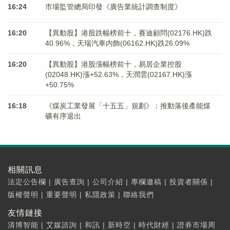
16:24
市場監管總局印發《廣告業統計調查制度》
16:20
【異動股】港股跌幅榜前十，賽迪顧問(02176.HK)跌
40.96%，天瑞汽車内飾(06162.HK)跌26.09%
16:20
【異動股】港股漲幅榜前十，易居企業控股
(02048.HK)漲+52.63%，天潤雲(02167.HK)漲
+50.75%
16:18
《煤炭工業發展「十五五」規劃》：推動落後產能煤
礦有序退出
相關訊息
法定公告欄
|
廣告查詢
|
公司介紹
|
專欄邀稿
|
投資者關係
|
版權聲明
|
重要聲明
|
私隱政策
|
聯絡我們
友情鏈接
清博智能
|
艾媒諮詢
|
和訊
|
新時空
|
時代財經
|
證券市場周