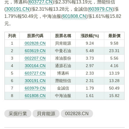
元，博邁科(
603727.CN
)漲2.33%報13.19元，潛能恒信
(
300191.CN
)漲2.31%報13.28元，金誠信(
603979.CN
)漲
1.79%報50.49元，中海油服(
601808.CN
)漲1.61%報15.82
元。
列表
股票代碼
股票名稱
漲跌幅(%)
最新價
1
002828.CN
貝肯能源
9.24
9.58
2
603619.CN
中曼石油
5.48
23.31
3
002207.CN
准油股份
3.73
5.56
4
300164.CN
通源石油
2.97
4.16
5
603727.CN
博邁科
2.33
13.19
6
300191.CN
潛能恒信
2.31
13.28
7
603979.CN
金誠信
1.79
50.49
8
601808.CN
中海油服
1.61
15.82
采掘行業
貝肯能源
002828.CN