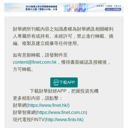
財華網所刊載內容之知識產權為財華網及相關權利
人專屬所有或持有。未經許可，禁止進行轉載、摘
編、複製及建立鏡像等任何使用。
如有意願轉載，請發郵件至
content@finet.com.hk
，獲得書面確認及授權後，
方可轉載。
下載APP
下載財華財經APP，把握投資先機
更多精彩内容，請點擊：
財華網
(https://www.finet.hk/)
財華智庫網
(https://www.finet.com.cn)
現代電視FINTV
(http://www.fintv.hk)