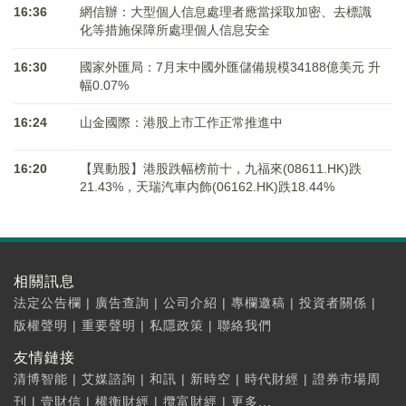
16:36
網信辦：大型個人信息處理者應當採取加密、去標識
化等措施保障所處理個人信息安全
16:30
國家外匯局：7月末中國外匯儲備規模34188億美元 升
幅0.07%
16:24
山金國際：港股上市工作正常推進中
16:20
【異動股】港股跌幅榜前十，九福來(08611.HK)跌
21.43%，天瑞汽車内飾(06162.HK)跌18.44%
相關訊息
法定公告欄
|
廣告查詢
|
公司介紹
|
專欄邀稿
|
投資者關係
|
版權聲明
|
重要聲明
|
私隱政策
|
聯絡我們
友情鏈接
清博智能
|
艾媒諮詢
|
和訊
|
新時空
|
時代財經
|
證券市場周
刊
|
壹財信
|
權衡財經
|
攬富財經
|
更多...