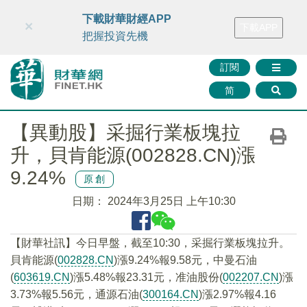
財華智庫網
FINTV
FINMETA
財華證券
媒體矩陣
下載財華財經APP
×
下載APP
智庫沙龍
聯絡我們
把握投資先機
訂閱
简
【異動股】采掘行業板塊拉
升，貝肯能源(002828.CN)漲
9.24%
原創
日期：
2024年3月25日 上午10:30
【財華社訊】今日早盤，截至10:30，采掘行業板塊拉升。
貝肯能源(
002828.CN
)漲9.24%報9.58元，中曼石油
(
603619.CN
)漲5.48%報23.31元，准油股份(
002207.CN
)漲
3.73%報5.56元，通源石油(
300164.CN
)漲2.97%報4.16