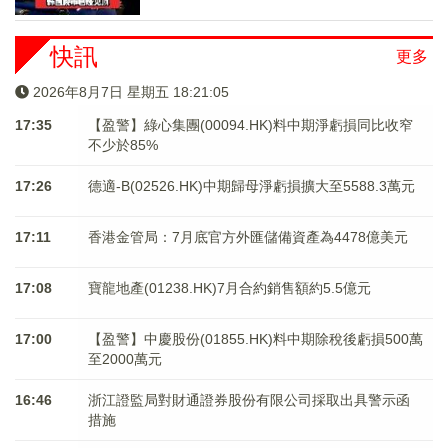
快訊
更多
2026年8月7日 星期五 18:21:05
17:35
【盈警】綠心集團(00094.HK)料中期淨虧損同比收窄
不少於85%
17:26
德適-B(02526.HK)中期歸母淨虧損擴大至5588.3萬元
17:11
香港金管局：7月底官方外匯儲備資產為4478億美元
17:08
寶龍地產(01238.HK)7月合約銷售額約5.5億元
17:00
【盈警】中慶股份(01855.HK)料中期除稅後虧損500萬
至2000萬元
16:46
浙江證監局對財通證券股份有限公司採取出具警示函
措施