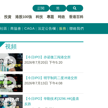
訂閱
简
遞
投資
港股100強
科技
專題
時政
香港百科
社區
商協會
CAGA
法定公告欄
服務
聯絡我們
視頻
【今日IPO】亦诺微三闯港交所
2026年7月20日 下午5:20
【今日IPO】明宇制药二度冲港交所
2026年7月13日 下午4:08
【今日IPO】华勤技术[3296.HK]盈喜
反跌