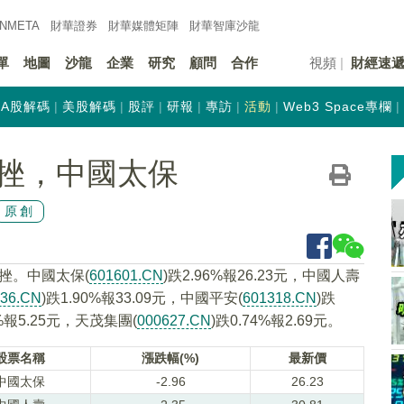
INMETA
財華證券
財華
媒體矩陣
財華
智庫沙龍
單
地圖
沙龍
企業
研究
顧問
合作
視頻
財經速
A股解碼
美股解碼
股評
研報
專訪
活動
Web3 Space專欄
挫，中國太保
原創
挫。中國太保(
601601.CN
)跌2.96%報26.23元，中國人壽
336.CN
)跌1.90%報33.09元，中國平安(
601318.CN
)跌
7%報5.25元，天茂集團(
000627.CN
)跌0.74%報2.69元。
股票名稱
漲跌幅(%)
最新價
中國太保
-2.96
26.23