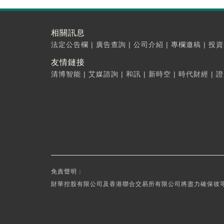
相關訊息
法定公告欄
|
廣告查詢
|
公司介紹
|
專欄邀稿
|
投資
友情鏈接
清博智能
|
艾媒諮詢
|
和訊
|
新時空
|
時代財經
|
證
免責聲明：
財華控股有限公司及香港聯合交易所有限公司將盡力確保彼等