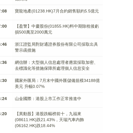
7:08
寶龍地產(01238.HK)7月合約銷售額約5.5億元
7:00
【盈警】中慶股份(01855.HK)料中期除稅後虧
損500萬至2000萬元
6:46
浙江證監局對財通證券股份有限公司採取出具
警示函措施
6:36
網信辦：大型個人信息處理者應當採取加密、
去標識化等措施保障所處理個人信息安全
6:30
國家外匯局：7月末中國外匯儲備規模34188億
美元 升幅0.07%
6:24
山金國際：港股上市工作正常推進中
6:20
【異動股】港股跌幅榜前十，九福來
(08611.HK)跌21.43%，天瑞汽車内飾
(06162.HK)跌18.44%