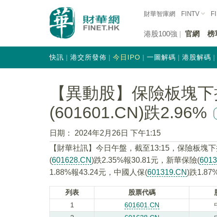
財華智庫網
FINTV
F
港股100強
官網
榜
快訊
港交所發佈
今日IPO
一圖解碼
港股解碼
【異動股】保險板塊下
(601601.CN)跌2.96%
日期：
2024年2月26日 下午1:15
【財華社訊】今日午盤，截至13:15，保險板塊下
(
601628.CN
)跌2.35%報30.81元，新華保險(
601
1.88%報43.24元，中國人保(
601319.CN
)跌1.8
列表
股票代碼
1
601601.CN