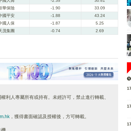
中國人壽
-2.35
30.81
新華保險
-1.90
33.09
中國平安
-1.88
43.24
中國人保
-1.87
5.25
天茂集團
-0.74
2.69
1
關權利人專屬所有或持有。未經許可，禁止進行轉載、
1
om.hk
，獲得書面確認及授權後，方可轉載。
1
先機