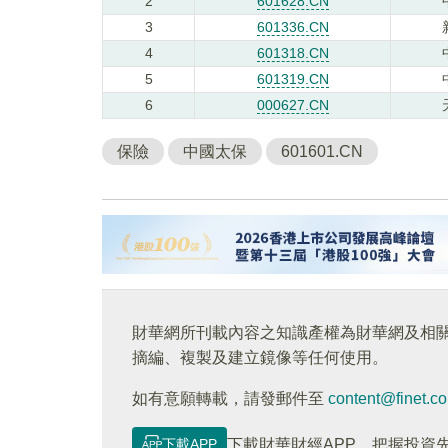
2
601628.CN
3
601336.CN
4
601318.CN
5
601319.CN
6
000627.CN
保險
中國太保
601601.CN
財華網所刊載內容之知識產權為財華網及相
摘編、複製及建立鏡像等任何使用。
如有意願轉載，請發郵件至
content@finet.c
下載APP
下載財華財經APP，把握投資