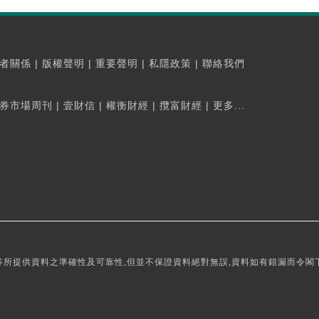
者關係
|
版權聲明
|
重要聲明
|
私隱政策
|
聯絡我們
券市場周刊
|
壹財信
|
權衡財經
|
攬富財經
|
更多...
所提供資料之準確性及可靠性,但並不保證資料絕對無誤,資料如有錯漏而令閣