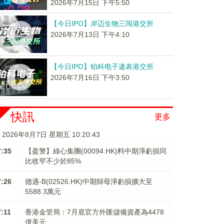
2026年7月15日 下午5:50
【今日IPO】岸迈生物三闯港交所
2026年7月13日 下午4:10
【今日IPO】铂科电子递表港交所
2026年7月16日 下午3:50
快訊
更多
2026年8月7日 星期五 10:20:44
7:35
【盈警】綠心集團(00094.HK)料中期淨虧損同
比收窄不少於85%
7:26
德適-B(02526.HK)中期歸母淨虧損擴大至
5588.3萬元
7:11
香港金管局：7月底官方外匯儲備資產為4478
億美元