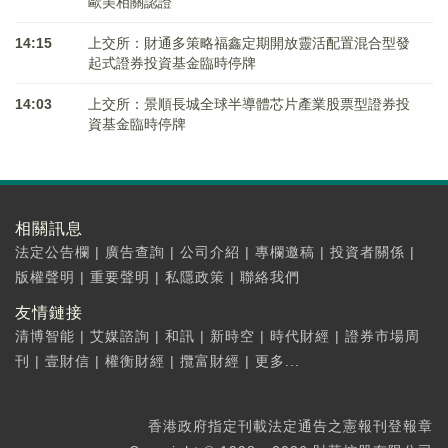
歐美相關認證
14:15
上交所：財通多策略福鑫定期開放靈活配置混合型發
起式證券投資基金臨時停牌
14:03
上交所：景順長城全球半導體芯片產業股票型證券投
資基金臨時停牌
相關訊息
法定公告欄
|
廣告查詢
|
公司介紹
|
專欄邀稿
|
投資者關係
|
版權聲明
|
重要聲明
|
私隱政策
|
聯絡我們
友情鏈接
清博智能
|
艾媒諮詢
|
和訊
|
新時空
|
時代財經
|
證券市場周
刊
|
壹財信
|
權衡財經
|
攬富財經
|
更多...
香港政府指定刊載法定通告之憲報刊登報章