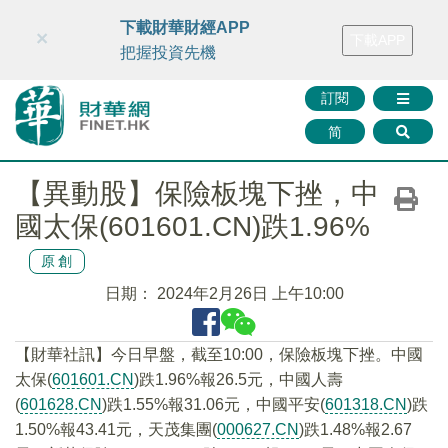
財華智庫網
FINTV
FINMETA
財華證券
媒體矩陣
下載財華財經APP
×
下載APP
智庫沙龍
聯絡我們
把握投資先機
訂閱
简
【異動股】保險板塊下挫，中
國太保(601601.CN)跌1.96%
原創
日期：
2024年2月26日 上午10:00
【財華社訊】今日早盤，截至10:00，保險板塊下挫。中國
太保(
601601.CN
)跌1.96%報26.5元，中國人壽
(
601628.CN
)跌1.55%報31.06元，中國平安(
601318.CN
)跌
1.50%報43.41元，天茂集團(
000627.CN
)跌1.48%報2.67