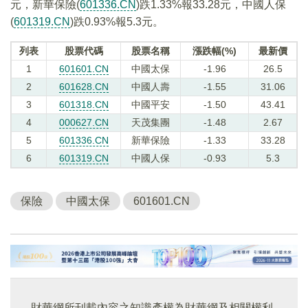
元，新華保險(
601336.CN
)跌1.33%報33.28元，中國人保
(
601319.CN
)跌0.93%報5.3元。
列表
股票代碼
股票名稱
漲跌幅(%)
最新價
1
601601.CN
中國太保
-1.96
26.5
2
601628.CN
中國人壽
-1.55
31.06
3
601318.CN
中國平安
-1.50
43.41
4
000627.CN
天茂集團
-1.48
2.67
5
601336.CN
新華保險
-1.33
33.28
6
601319.CN
中國人保
-0.93
5.3
保險
中國太保
601601.CN
財華網所刊載內容之知識產權為財華網及相關權利