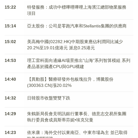
15:22
特發服務：成功中標嗶哩嗶哩上海濱江總部物業服務
項目
15:14
亞太股份：公司是零跑汽車和Stellantis集團的供應商
15:02
美高梅中國(02282.HK)中期股東應佔利潤同比減少
20.2%至19.01億港元 派息0.25港元
14:53
理工雷科面向邊緣AI場景推出"山海"系列智算模組 系列
產品基於國產CPU與GPU構建
14:40
【異動股】醫療研發外包板塊拉升，博騰股份
(300363.CN)漲20.02%
14:32
日韓股市收盤雙雙下跌
14:29
朱鶴新局長會見明訊銀行董事長、德意志交易所集團
執行委員會成員斯蒂芬妮•埃克兒曼
14:23
依米康：海外交付以東南亞、中東市場為主 並已取得