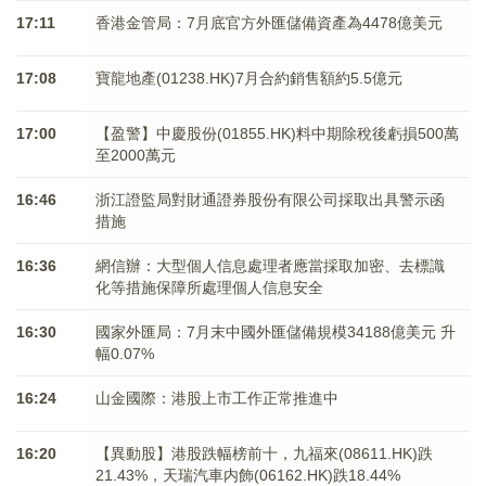
17:11
香港金管局：7月底官方外匯儲備資產為4478億美元
17:08
寶龍地產(01238.HK)7月合約銷售額約5.5億元
17:00
【盈警】中慶股份(01855.HK)料中期除稅後虧損500萬
至2000萬元
16:46
浙江證監局對財通證券股份有限公司採取出具警示函
措施
16:36
網信辦：大型個人信息處理者應當採取加密、去標識
化等措施保障所處理個人信息安全
16:30
國家外匯局：7月末中國外匯儲備規模34188億美元 升
幅0.07%
16:24
山金國際：港股上市工作正常推進中
16:20
【異動股】港股跌幅榜前十，九福來(08611.HK)跌
21.43%，天瑞汽車内飾(06162.HK)跌18.44%