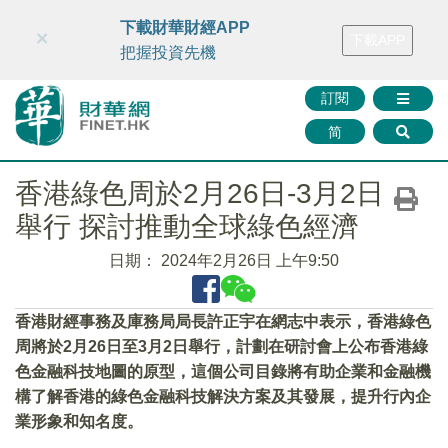
財華智庫網
FINTV
FINMETA
財華證券
媒體矩陣
下載財華財經APP
×
下載APP
智庫沙龍
聯絡我們
把握投資先機
訂閱
简
香港綠色周於2月26日-3月2日
舉行 探討推動全球綠色經濟
日期：
2024年2月26日 上午9:50
香港財經事務及庫務局局長許正宇在網志中表示，香港綠色
周將於2月26日至3月2日舉行，計劃在研討會上公布香港綠
色金融科技地圖的原型，這個公司目錄將有助企業和金融機
構了解香港的綠色金融科技解決方案及其發展，提升行內企
業形象和知名度。