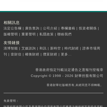
相關訊息
法定公告欄
|
廣告查詢
|
公司介紹
|
專欄邀稿
|
投資者關係
|
版權聲明
|
重要聲明
|
私隱政策
|
聯絡我們
友情鏈接
清博智能
|
艾媒諮詢
|
和訊
|
新時空
|
時代財經
|
證券市場周
刊
|
壹財信
|
權衡財經
|
攬富財經
|
更多...
香港政府指定刊載法定通告之憲報刊登報章
Copyright © 1998 - 2026 財華控股有限公司
香港財華社版權所有,未經同意不得轉載。
免責聲明：
財華控股有限公司及香港聯合交易所有限公司將盡力確保彼等所提供資料