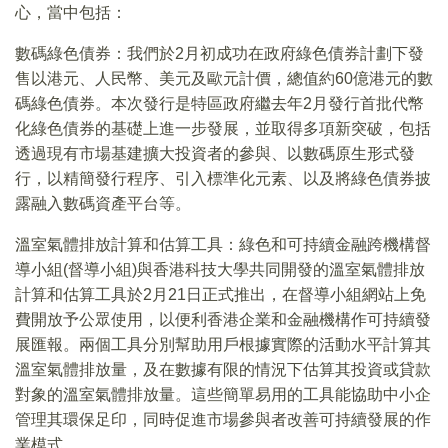
心，當中包括：
數碼綠色債券：我們於2月初成功在政府綠色債券計劃下發
售以港元、人民幣、美元及歐元計價，總值約60億港元的數
碼綠色債券。本次發行是特區政府繼去年2月發行首批代幣
化綠色債券的基礎上進一步發展，並取得多項新突破，包括
透過現有市場基建擴大投資者的參與、以數碼原生形式發
行，以精簡發行程序、引入標準化元素、以及將綠色債券披
露融入數碼資產平台等。
溫室氣體排放計算和估算工具：綠色和可持續金融跨機構督
導小組(督導小組)與香港科技大學共同開發的溫室氣體排放
計算和估算工具於2月21日正式推出，在督導小組網站上免
費開放予公眾使用，以便利香港企業和金融機構作可持續發
展匯報。兩個工具分別幫助用戶根據實際的活動水平計算其
溫室氣體排放量，及在數據有限的情況下估算其投資或貸款
對象的溫室氣體排放量。這些簡單易用的工具能協助中小企
管理其環保足印，同時促進市場參與者改善可持續發展的作
業模式。