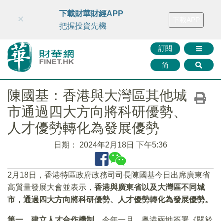
財華智庫網
FINTV
FINMETA
財華證券
媒體矩陣
下載財華財經APP
×
下載APP
智庫沙龍
聯絡我們
把握投資先機
訂閱
简
陳國基：香港與大灣區其他城
市通過四大方向將科研優勢、
人才優勢轉化為發展優勢
日期：
2024年2月18日 下午5:36
2月18日，香港特區政府政務司司長陳國基今日出席廣東省
高質量發展大會並表示，
香港與廣東省以及大灣區不同城
市，通過四大方向將科研優勢、人才優勢轉化為發展優勢。
第一，建立人才合作機制。
今年一月，粵港兩地簽署《關於