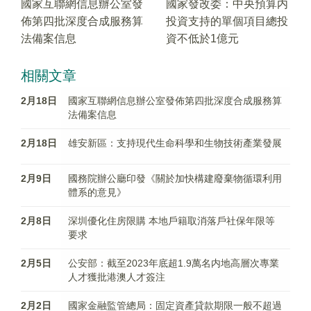
國家互聯網信息辦公室發
國家發改委：中央預算内
佈第四批深度合成服務算
投資支持的單個項目總投
法備案信息
資不低於1億元
相關文章
2月18日
國家互聯網信息辦公室發佈第四批深度合成服務算
法備案信息
2月18日
雄安新區：支持現代生命科學和生物技術產業發展
2月9日
國務院辦公廳印發《關於加快構建廢棄物循環利用
體系的意見》
2月8日
深圳優化住房限購 本地戶籍取消落戶社保年限等
要求
2月5日
公安部：截至2023年底超1.9萬名内地高層次專業
人才獲批港澳人才簽注
2月2日
國家金融監管總局：固定資產貸款期限一般不超過