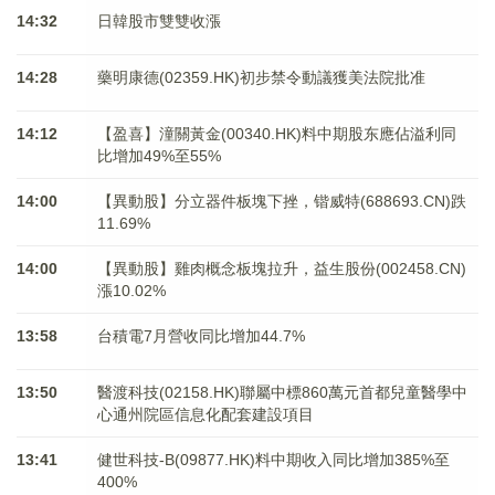
14:32
日韓股市雙雙收漲
14:28
藥明康德(02359.HK)初步禁令動議獲美法院批准
14:12
【盈喜】潼關黃金(00340.HK)料中期股东應佔溢利同
比增加49%至55%
14:00
【異動股】分立器件板塊下挫，锴威特(688693.CN)跌
11.69%
14:00
【異動股】雞肉概念板塊拉升，益生股份(002458.CN)
漲10.02%
13:58
台積電7月營收同比增加44.7%
13:50
醫渡科技(02158.HK)聯屬中標860萬元首都兒童醫學中
心通州院區信息化配套建設項目
13:41
健世科技-B(09877.HK)料中期收入同比增加385%至
400%