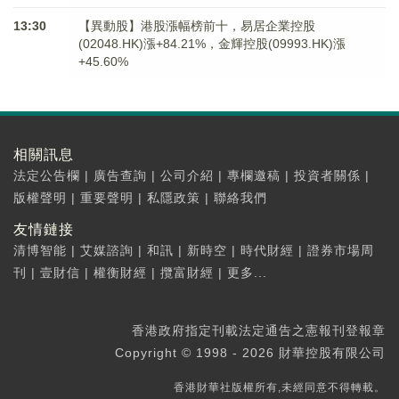
13:30
【異動股】港股漲幅榜前十，易居企業控股
(02048.HK)漲+84.21%，金輝控股(09993.HK)漲
+45.60%
相關訊息
法定公告欄
|
廣告查詢
|
公司介紹
|
專欄邀稿
|
投資者關係
|
版權聲明
|
重要聲明
|
私隱政策
|
聯絡我們
友情鏈接
清博智能
|
艾媒諮詢
|
和訊
|
新時空
|
時代財經
|
證券市場周
刊
|
壹財信
|
權衡財經
|
攬富財經
|
更多...
香港政府指定刊載法定通告之憲報刊登報章
Copyright © 1998 - 2026 財華控股有限公司
香港財華社版權所有,未經同意不得轉載。