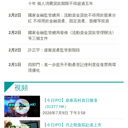
十年 個人消費貸款期限不得超過五年
2月2日
國家金融監管總局：流動資金貸款不得用於股東分
紅 不得用於金融資產、固定資產、股權等投資
2月2日
國家金融監管總局發佈《流動資金貸款管理辦法》
等三個文件
2月2日
許正宇：虛擬資產監管新階段
2月1日
四部門：進一步提升不動產登記便利度促進營商環
境優化
視頻
【今日IPO】鼎泰高科首日微涨
（01377.HK）
2026年7月9日 下午3:58
【今日IPO】月之暗面拟赴港上市