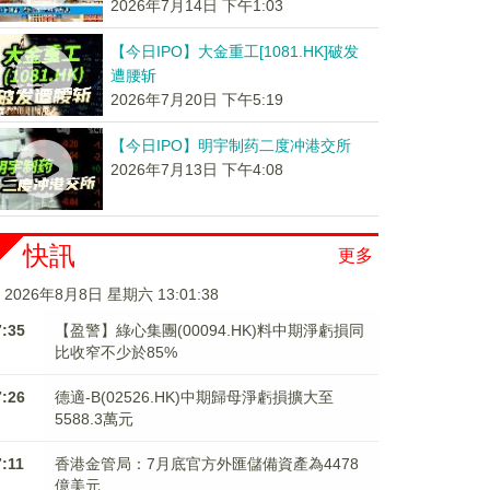
2026年7月14日 下午1:03
【今日IPO】大金重工[1081.HK]破发
遭腰斩
2026年7月20日 下午5:19
【今日IPO】明宇制药二度冲港交所
2026年7月13日 下午4:08
快訊
更多
2026年8月8日 星期六 13:01:38
7:35
【盈警】綠心集團(00094.HK)料中期淨虧損同
比收窄不少於85%
7:26
德適-B(02526.HK)中期歸母淨虧損擴大至
5588.3萬元
7:11
香港金管局：7月底官方外匯儲備資產為4478
億美元