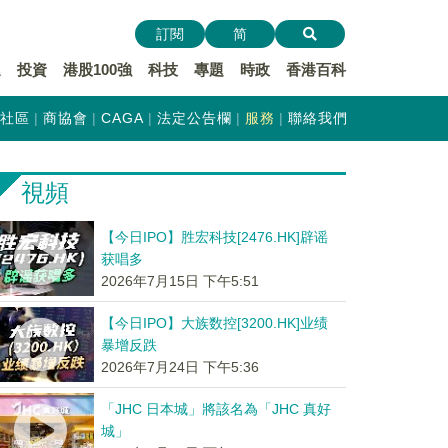
訂閱
简
遞
投資
港股100強
科技
專題
時政
香港百科
社區
商協會
CAGA
法定公告欄
服務
聯絡我們
視頻
【今日IPO】胜宏科技[2476.HK]辟谣
获唱多
2026年7月15日 下午5:51
【今日IPO】大族数控[3200.HK]业绩
暴增反跌
2026年7月24日 下午5:36
「JHC 日本城」將該名為「JHC 真好
城」