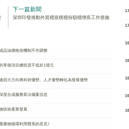
下一篇新聞
1
按
深圳印發推動外貿穩規模穩份額穩增長工作措施
1
1
國内成品油價格按機制不作調整
1
的單個項目總投資不低於1億元
1
過四大方向將科研優勢、人才優勢轉化為發展優勢
深度合成服務算法備案信息
1
物技術產業發展
1
廢棄物循環利用體系的意見》