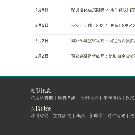
2月8日
深圳優化住房限購 本地戶籍取消
2月5日
公安部：截至2023年底超1.9
2月2日
國家金融監管總局：固定資產貸款
2月2日
國家金融監管總局：流動資金貸款
相關訊息
法定公告欄
|
廣告查詢
|
公司介紹
|
專欄邀稿
|
投資
友情鏈接
清博智能
|
艾媒諮詢
|
和訊
|
新時空
|
時代財經
|
證