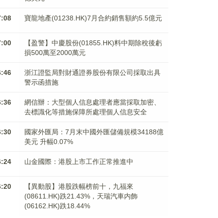
7:08
寶龍地產(01238.HK)7月合約銷售額約5.5億元
7:00
【盈警】中慶股份(01855.HK)料中期除稅後虧
損500萬至2000萬元
6:46
浙江證監局對財通證券股份有限公司採取出具
警示函措施
6:36
網信辦：大型個人信息處理者應當採取加密、
去標識化等措施保障所處理個人信息安全
6:30
國家外匯局：7月末中國外匯儲備規模34188億
美元 升幅0.07%
6:24
山金國際：港股上市工作正常推進中
6:20
【異動股】港股跌幅榜前十，九福來
(08611.HK)跌21.43%，天瑞汽車内飾
(06162.HK)跌18.44%