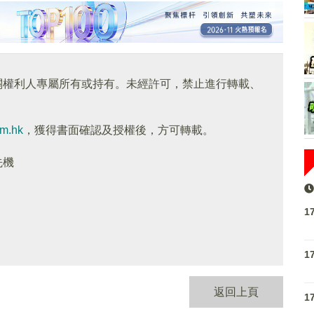
關權利人專屬所有或持有。未經許可，禁止進行轉載、
om.hk
，獲得書面確認及授權後，方可轉載。
先機
1
1
返回上頁
1