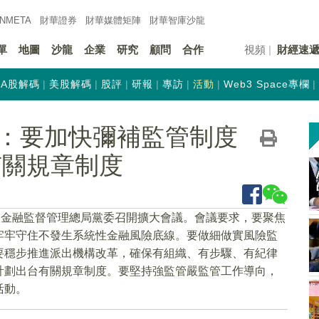
INMETA
財華證券
財華
媒體矩陣
財華
智庫沙龍
單
地圖
沙龍
企業
研究
顧問
合作
視頻
財經速
A股解碼
美股解碼
股評
研報
專訪
活動
Web3 Space專欄
：要加快彌補監管制度
有關規章制度
家金融監督管理總局黨委召開擴大會議。會議要求，要聚焦
牢牢守住不發生系統性金融風險底線。要做細做實風險監
要穩步推進派出機構改革，確保有組織、有步驟、有紀律
計劃出台有關規章制度。要堅持強監管嚴監管工作導向，
活動。