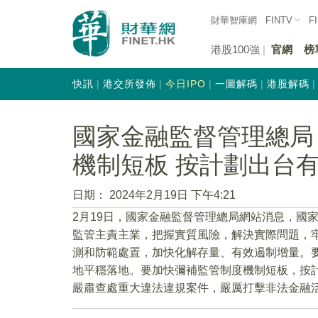
財華智庫網
FINTV
F
港股100強
官網
榜
快訊
港交所發佈
今日IPO
一圖解碼
港股解碼
國家金融監督管理總局
機制短板 按計劃出台
日期：
2024年2月19日 下午4:21
2月19日，國家金融監督管理總局網站消息，國
監管主責主業，把握實質風險，解決實際問題，
測和防範處置，加快化解存量、有效遏制增量。
地平穩落地。要加快彌補監管制度機制短板，按
嚴肅查處重大違法違規案件，嚴厲打擊非法金融