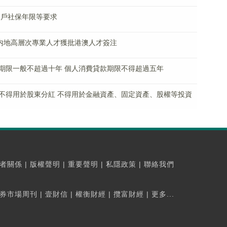
落戶社保年限等要求
萬名内地高層次專業人才獲批港澳人才簽注
期限一般不超過十年 個人消費貸款期限不得超過五年
不得用於股東分紅 不得用於金融資產、固定資產、股權等投資
者關係
|
版權聲明
|
重要聲明
|
私隱政策
|
聯絡我們
券市場周刊
|
壹財信
|
權衡財經
|
攬富財經
|
更多...