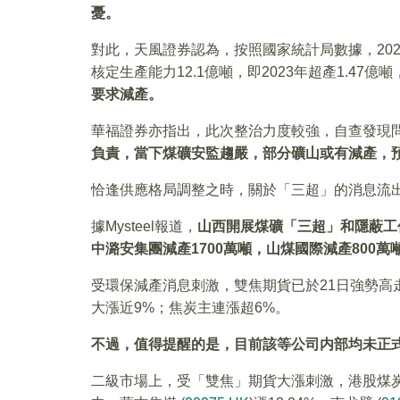
憂。
對此，天風證券認為，按照國家統計局數據，202
核定生產能力12.1億噸，即2023年超產1.47億噸
要求減產。
華福證券亦指出，此次整治力度較強，自查發現
負責，當下煤礦安監趨嚴，部分礦山或有減產，
恰逢供應格局調整之時，關於「三超」的消息流
據Mysteel報道，
山西開展煤礦「三超」和隱蔽工
中潞安集團減產1700萬噸，山煤國際減產800萬
受環保減產消息刺激，雙焦期貨已於21日強勢高
大漲近9%；焦炭主連漲超6%。
不過，值得提醒的是，目前該等公司内部均未正
二級市場上，受「雙焦」期貨大漲刺激，港股煤炭板