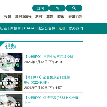
訂閱
简
遞
投資
港股100強
科技
專題
時政
香港百科
社區
商協會
CAGA
法定公告欄
服務
聯絡我們
視頻
【今日IPO】岸迈生物三闯港交所
2026年7月13日 下午4:10
【今日IPO】晶合集成首日涨超
8%（02249.HK）
2026年7月10日 下午4:57
【今日IPO】保济元和[2633.HK]分拆
上市