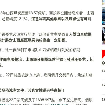
3年山西煤炭產量13.57億噸。而按照公開信息來看，山西
，超產幅度12.1%。
這意味著其他集團以及煤礦也有可能
問題要求必須立行即改，煤礦企業主要負責
人對自查結果
預計將對山西產區煤炭供給產生一定影響。
出，進一步加劇了市場對山西煤礦產能削減的預期。
作面專項整治，山西部分集團煤礦開始下發減產要求，其
噸。
1
走，22日開盤後接力上揚，近兩個月交易日内，焦煤主連
1
式發佈減產文件，其真實性還有待商榷！
1
塊22日最高觸及了1698.997點，創下歷史新高。個股