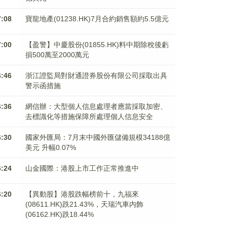
7:08
寶龍地產(01238.HK)7月合約銷售額約5.5億元
7:00
【盈警】中慶股份(01855.HK)料中期除稅後虧
損500萬至2000萬元
6:46
浙江證監局對財通證券股份有限公司採取出具
警示函措施
6:36
網信辦：大型個人信息處理者應當採取加密、
去標識化等措施保障所處理個人信息安全
6:30
國家外匯局：7月末中國外匯儲備規模34188億
美元 升幅0.07%
6:24
山金國際：港股上市工作正常推進中
6:20
【異動股】港股跌幅榜前十，九福來
(08611.HK)跌21.43%，天瑞汽車内飾
(06162.HK)跌18.44%