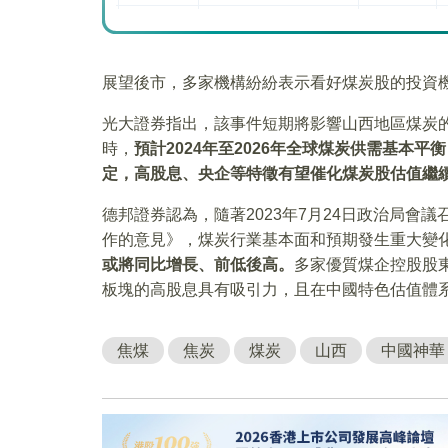
展望後市，多家機構紛紛表示看好煤炭股的投資
光大證券指出，該事件短期將影響山西地區煤炭
時，
預計2024年至2026年全球煤炭供需基本
定，高股息、央企等特徵有望催化煤炭股估值繼
德邦證券認為，隨著2023年7月24日政治局會
作的意見》，煤炭行業基本面和預期發生重大變
或將同比增長、前低後高。
多家優質煤企控股股
板塊的高股息具有吸引力，且在中國特色估值體
焦煤
焦炭
煤炭
山西
中國神華