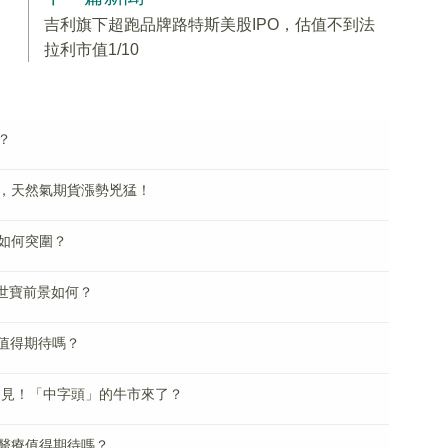
吉利旗下超跑品牌路特斯美股IPO，估值不到法
拉利市值1/10
？
，天然氣期貨漲勢兇猛！
如何突圍？
江世寶前景如何？
I值得期待嗎？
相見！「中字頭」的牛市來了？
視醫療值得期待嗎？