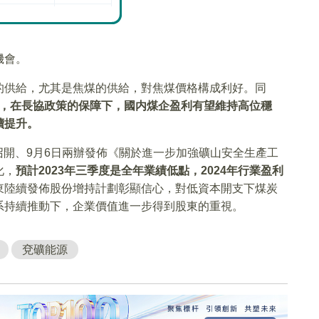
機會。
的供給，尤其是焦煤的供給，對焦煤價格構成利好。同
平衡，在長協政策的保障下，國内煤企盈利有望維持高位穩
續提升。
議召開、9月6日兩辦發佈《關於進一步加強礦山安全生產工
化，
預計2023年三季度是全年業績低點，2024年行業盈利
東陸續發佈股份增持計劃彰顯信心，對低資本開支下煤炭
系持續推動下，企業價值進一步得到股東的重視。
兗礦能源