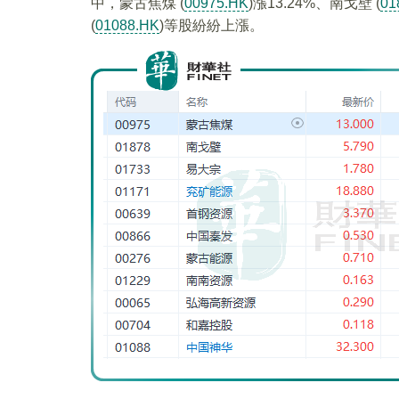
中，蒙古焦煤 (
00975.HK
)漲13.24%、南戈壁 (
01
(
01088.HK
)等股紛紛上漲。