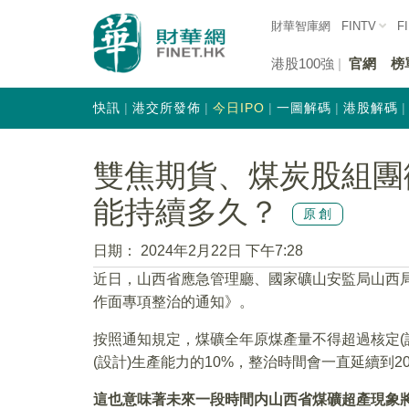
財華智庫網
FINTV
F
港股100強
官網
榜
快訊
港交所發佈
今日IPO
一圖解碼
港股解碼
雙焦期貨、煤炭股組團
能持續多久？
原創
日期：
2024年2月22日 下午7:28
近日，山西省應急管理廳、國家礦山安監局山西
作面專項整治的通知》。
按照通知規定，煤礦全年原煤產量不得超過核定(
(設計)生產能力的10%，整治時間會一直延續到20
這也意味著未來一段時間内山西省煤礦超產現象