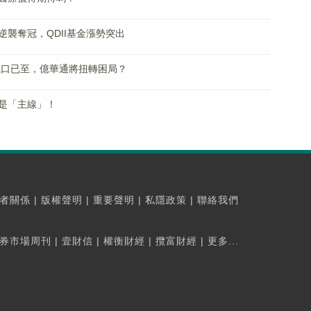
襲奪冠，QDII基金漲勢突出
風口已至，億華通將扭轉困局？
是「主線」！
者關係
|
版權聲明
|
重要聲明
|
私隱政策
|
聯絡我們
券市場周刊
|
壹財信
|
權衡財經
|
攬富財經
|
更多...