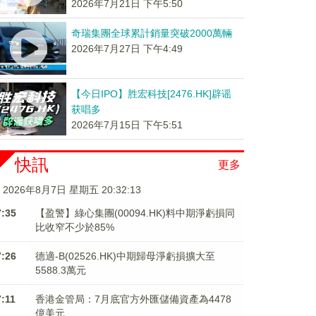
2026年7月21日 下午5:50
奇瑞集團全球累計銷量突破2000萬輛
2026年7月27日 下午4:49
【今日IPO】胜宏科技[2476.HK]辟谣
获唱多
2026年7月15日 下午5:51
快訊
更多
2026年8月7日 星期五 20:32:14
7:35
【盈警】綠心集團(00094.HK)料中期淨虧損同
比收窄不少於85%
7:26
德適-B(02526.HK)中期歸母淨虧損擴大至
5588.3萬元
7:11
香港金管局：7月底官方外匯儲備資產為4478
億美元