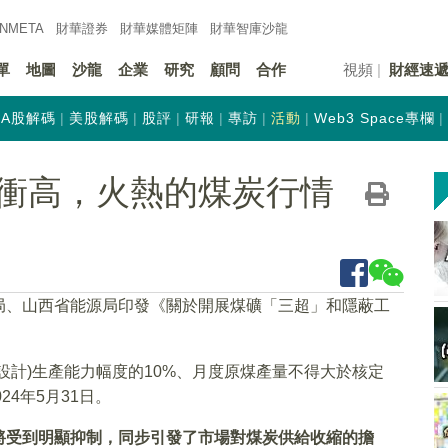
INMETA
財華證券
財華
媒體矩陣
財華
智庫沙龍
單
地圖
沙龍
企業
研究
顧問
合作
視頻
財經速
A股解碼
美股解碼
股評
研報
專訪
活動
Web3 Space專欄
衝高，火熱的煤炭行情
局、山西省能源局印發《關於開展煤礦「三超」和隱蔽工
設計)生產能力幅度的10%、月度原煤產量不得大於核定
24年5月31日。
將受到明顯抑制，同步引發了市場對煤炭供給收縮的擔