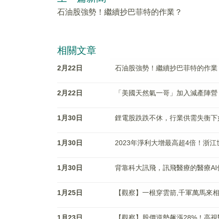
石油股強勢！繼續抄巴菲特的作業？
相關文章
2月22日
石油股強勢！繼續抄巴菲特的作業
2月22日
「美國天然氣一哥」加入減產陣營
1月30日
鋰電股跌跌不休，行業供需失衡下
1月30日
2023年淨利大增最高超4倍！浙
1月30日
背靠科大訊飛，訊飛醫療的醫療A
1月25日
【觀察】一根穿雲箭,千軍萬馬來
1月23日
【觀察】股價逆勢飙漲28%！高