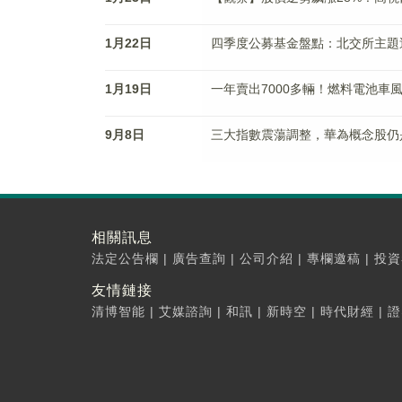
1月22日
四季度公募基金盤點：北交所主題逆
1月19日
一年賣出7000多輛！燃料電池車
9月8日
三大指數震蕩調整，華為概念股仍
相關訊息
法定公告欄
|
廣告查詢
|
公司介紹
|
專欄邀稿
|
投資
友情鏈接
清博智能
|
艾媒諮詢
|
和訊
|
新時空
|
時代財經
|
證