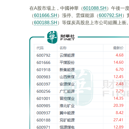
在A股市場上，中國神華（
601088.SH
）午後一度
（
601666.SH
）漲停、雲煤能源（
600792.SH
）
（
600188.SH
）等煤炭高股息上市公司組團上衝