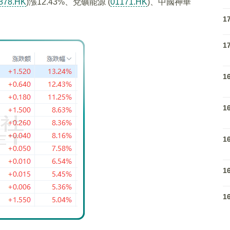
878.HK
)漲12.43%、兗礦能源 (
01171.HK
)、中國神華
1
1
1
1
1
1
1