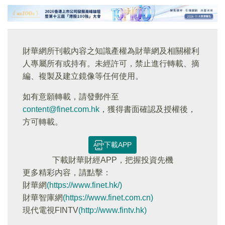
財華網所刊載內容之知識產權為財華網及相關權利
人專屬所有或持有。未經許可，禁止進行轉載、摘
編、複製及建立鏡像等任何使用。
如有意願轉載，請發郵件至
content@finet.com.hk
，獲得書面確認及授權後，
方可轉載。
下載APP
下載財華財經APP，把握投資先機
更多精彩内容，請點擊：
財華網
(https://www.finet.hk/)
財華智庫網
(https://www.finet.com.cn)
現代電視FINTV
(http://www.fintv.hk)