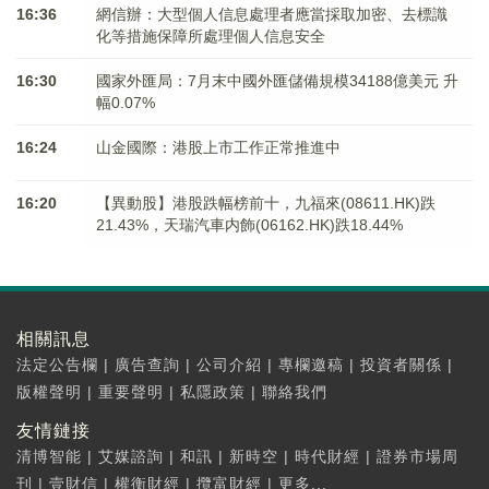
16:36
網信辦：大型個人信息處理者應當採取加密、去標識
化等措施保障所處理個人信息安全
16:30
國家外匯局：7月末中國外匯儲備規模34188億美元 升
幅0.07%
16:24
山金國際：港股上市工作正常推進中
16:20
【異動股】港股跌幅榜前十，九福來(08611.HK)跌
21.43%，天瑞汽車内飾(06162.HK)跌18.44%
相關訊息
法定公告欄
|
廣告查詢
|
公司介紹
|
專欄邀稿
|
投資者關係
|
版權聲明
|
重要聲明
|
私隱政策
|
聯絡我們
友情鏈接
清博智能
|
艾媒諮詢
|
和訊
|
新時空
|
時代財經
|
證券市場周
刊
|
壹財信
|
權衡財經
|
攬富財經
|
更多...