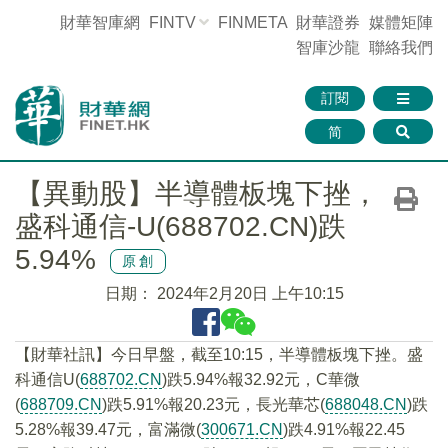
財華智庫網
FINTV
FINMETA
財華證券
媒體矩陣
智庫沙龍
聯絡我們
訂閱
简
【異動股】半導體板塊下挫，
盛科通信-U(688702.CN)跌
5.94%
原創
日期：
2024年2月20日 上午10:15
【財華社訊】今日早盤，截至10:15，半導體板塊下挫。盛
科通信U(
688702.CN
)跌5.94%報32.92元，C華微
(
688709.CN
)跌5.91%報20.23元，長光華芯(
688048.CN
)跌
5.28%報39.47元，富滿微(
300671.CN
)跌4.91%報22.45