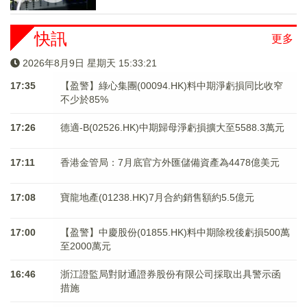
快訊
更多
2026年8月9日 星期天 15:33:21
17:35
【盈警】綠心集團(00094.HK)料中期淨虧損同比收窄
不少於85%
17:26
德適-B(02526.HK)中期歸母淨虧損擴大至5588.3萬元
17:11
香港金管局：7月底官方外匯儲備資產為4478億美元
17:08
寶龍地產(01238.HK)7月合約銷售額約5.5億元
17:00
【盈警】中慶股份(01855.HK)料中期除稅後虧損500萬
至2000萬元
16:46
浙江證監局對財通證券股份有限公司採取出具警示函
措施