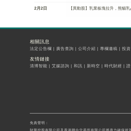
2月2日
【異動股】乳業板塊拉升，熊貓乳品(30
相關訊息
法定公告欄
|
廣告查詢
|
公司介紹
|
專欄邀稿
|
投資
友情鏈接
清博智能
|
艾媒諮詢
|
和訊
|
新時空
|
時代財經
|
證
免責聲明：
財華控股有限公司及香港聯合交易所有限公司將盡力確保彼等