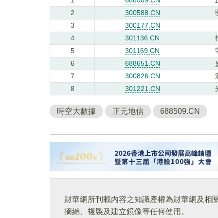
2
300588.CN
3
300177.CN
4
301136.CN
5
301169.CN
6
688651.CN
7
300826.CN
8
301221.CN
時空大數據
正元地信
688509.CN
財華網所刊載內容之知識產權為財華網及相
摘編、複製及建立鏡像等任何使用。