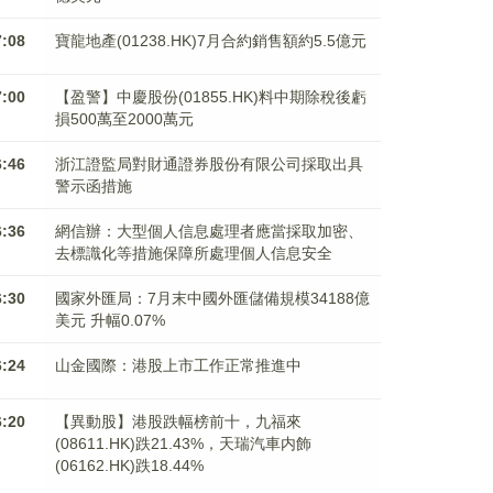
7:08
寶龍地產(01238.HK)7月合約銷售額約5.5億元
7:00
【盈警】中慶股份(01855.HK)料中期除稅後虧
損500萬至2000萬元
6:46
浙江證監局對財通證券股份有限公司採取出具
警示函措施
6:36
網信辦：大型個人信息處理者應當採取加密、
去標識化等措施保障所處理個人信息安全
6:30
國家外匯局：7月末中國外匯儲備規模34188億
美元 升幅0.07%
6:24
山金國際：港股上市工作正常推進中
6:20
【異動股】港股跌幅榜前十，九福來
(08611.HK)跌21.43%，天瑞汽車内飾
(06162.HK)跌18.44%