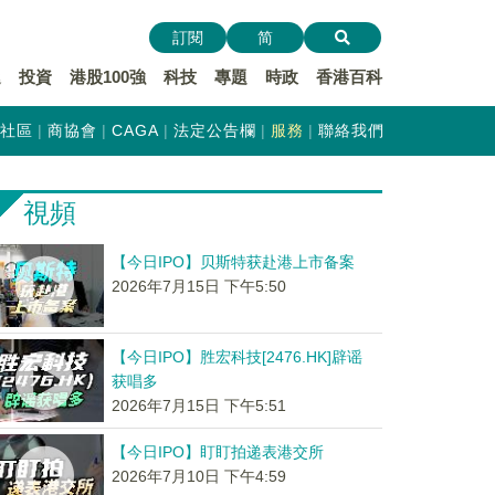
訂閱
简
遞
投資
港股100強
科技
專題
時政
香港百科
社區
商協會
CAGA
法定公告欄
服務
聯絡我們
視頻
【今日IPO】贝斯特获赴港上市备案
2026年7月15日 下午5:50
【今日IPO】胜宏科技[2476.HK]辟谣
获唱多
2026年7月15日 下午5:51
【今日IPO】盯盯拍递表港交所
2026年7月10日 下午4:59