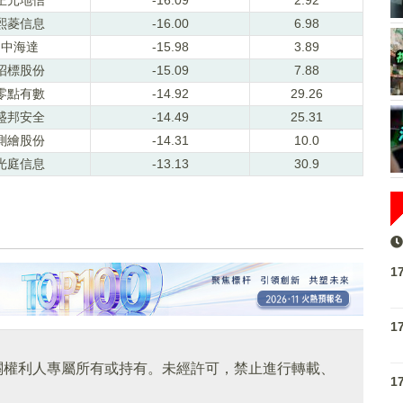
熙菱信息
-16.00
6.98
中海達
-15.98
3.89
招標股份
-15.09
7.88
零點有數
-14.92
29.26
盛邦安全
-14.49
25.31
測繪股份
-14.31
10.0
光庭信息
-13.13
30.9
1
1
關權利人專屬所有或持有。未經許可，禁止進行轉載、
1