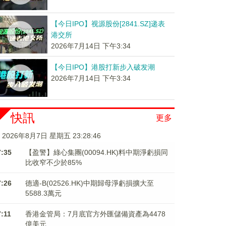
【今日IPO】视源股份[2841.SZ]递表
港交所
2026年7月14日 下午3:34
【今日IPO】港股打新步入破发潮
2026年7月14日 下午3:34
快訊
更多
2026年8月7日 星期五 23:28:46
7:35
【盈警】綠心集團(00094.HK)料中期淨虧損同
比收窄不少於85%
7:26
德適-B(02526.HK)中期歸母淨虧損擴大至
5588.3萬元
7:11
香港金管局：7月底官方外匯儲備資產為4478
億美元