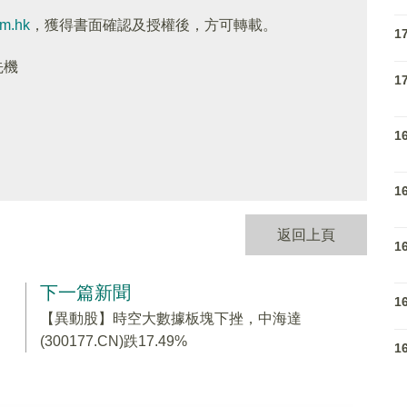
om.hk
，獲得書面確認及授權後，方可轉載。
1
先機
1
1
1
返回上頁
1
下一篇新聞
1
【異動股】時空大數據板塊下挫，中海達
(300177.CN)跌17.49%
1