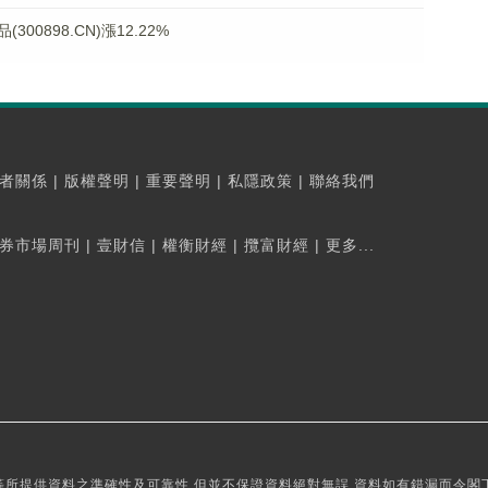
0898.CN)漲12.22%
者關係
|
版權聲明
|
重要聲明
|
私隱政策
|
聯絡我們
券市場周刊
|
壹財信
|
權衡財經
|
攬富財經
|
更多...
所提供資料之準確性及可靠性,但並不保證資料絕對無誤,資料如有錯漏而令閣