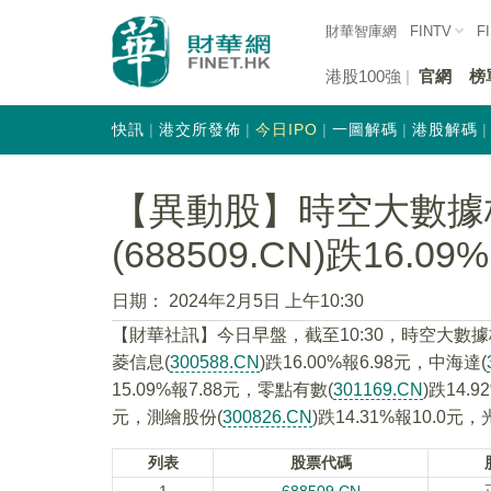
財華智庫網
FINTV
F
港股100強
官網
榜
快訊
港交所發佈
今日IPO
一圖解碼
港股解碼
【異動股】時空大數據
(688509.CN)跌16.09%
日期：
2024年2月5日 上午10:30
【財華社訊】今日早盤，截至10:30，時空大數
菱信息(
300588.CN
)跌16.00%報6.98元，中海達(
15.09%報7.88元，零點有數(
301169.CN
)跌14.
元，測繪股份(
300826.CN
)跌14.31%報10.0元
列表
股票代碼
1
688509.CN