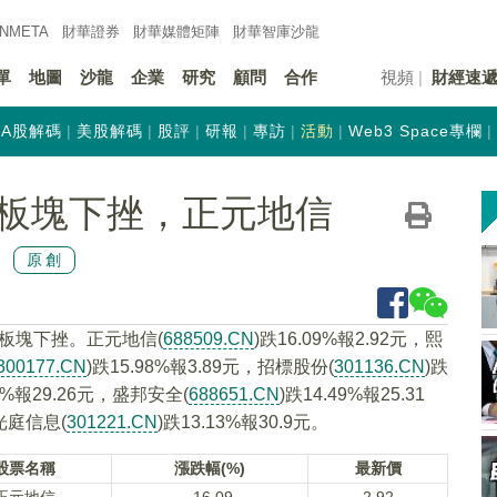
INMETA
財華證券
財華
媒體矩陣
財華
智庫沙龍
單
地圖
沙龍
企業
研究
顧問
合作
視頻
財經速
A股解碼
美股解碼
股評
研報
專訪
活動
Web3 Space專欄
板塊下挫，正元地信
原創
據板塊下挫。正元地信(
688509.CN
)跌16.09%報2.92元，熙
300177.CN
)跌15.98%報3.89元，招標股份(
301136.CN
)跌
92%報29.26元，盛邦安全(
688651.CN
)跌14.49%報25.31
，光庭信息(
301221.CN
)跌13.13%報30.9元。
股票名稱
漲跌幅(%)
最新價
正元地信
-16.09
2.92