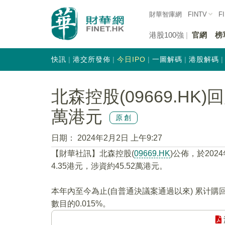
財華智庫網
FINTV
F
港股100強
官網
榜
快訊
港交所發佈
今日IPO
一圖解碼
港股解碼
北森控股(09669.HK)回
萬港元
原創
日期：
2024年2月2日 上午9:27
【財華社訊】北森控股(
09669.HK
)公佈，於202
4.35港元，涉資約45.52萬港元。
本年內至今為止(自普通決議案通過以來) 累计購
數目的0.015%。