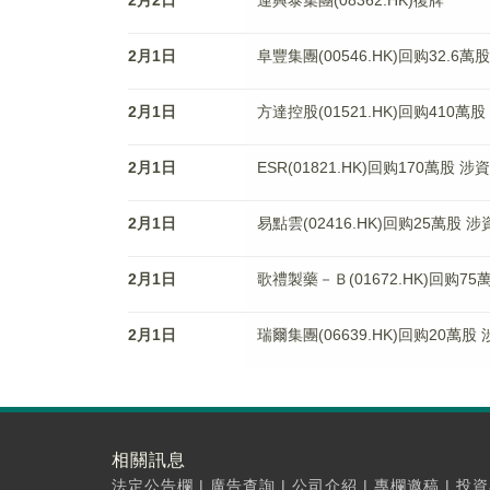
2月2日
運興泰集團(08362.HK)復牌
2月1日
阜豐集團(00546.HK)回购32.6萬
2月1日
方達控股(01521.HK)回购410萬股
2月1日
ESR(01821.HK)回购170萬股 涉
2月1日
易點雲(02416.HK)回购25萬股 涉
2月1日
歌禮製藥－Ｂ(01672.HK)回购75
2月1日
瑞爾集團(06639.HK)回购20萬股
相關訊息
法定公告欄
|
廣告查詢
|
公司介紹
|
專欄邀稿
|
投資