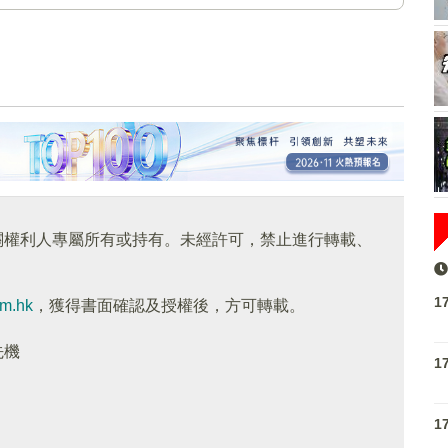
關權利人專屬所有或持有。未經許可，禁止進行轉載、
1
om.hk
，獲得書面確認及授權後，方可轉載。
先機
1
1