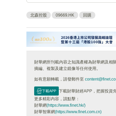
北森控股
09669.HK
回購
財華網所刊載內容之知識產權為財華網及相
摘編、複製及建立鏡像等任何使用。
如有意願轉載，請發郵件至
content@finet.c
下載APP
下載財華財經APP，把握投資
更多精彩内容，請點擊：
財華網
(https://www.finet.hk/)
財華智庫網
(https://www.finet.com.cn)