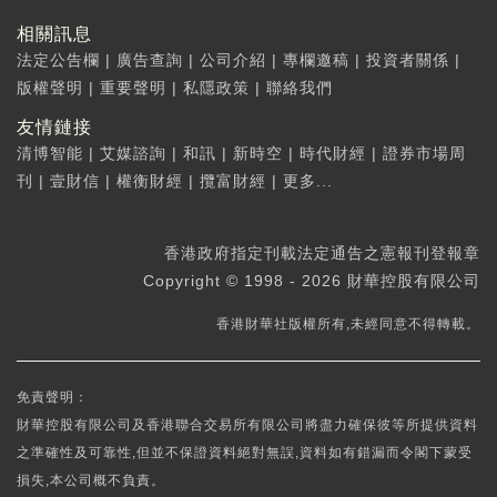
相關訊息
法定公告欄
|
廣告查詢
|
公司介紹
|
專欄邀稿
|
投資者關係
|
版權聲明
|
重要聲明
|
私隱政策
|
聯絡我們
友情鏈接
清博智能
|
艾媒諮詢
|
和訊
|
新時空
|
時代財經
|
證券市場周
刊
|
壹財信
|
權衡財經
|
攬富財經
|
更多...
香港政府指定刊載法定通告之憲報刊登報章
Copyright © 1998 - 2026 財華控股有限公司
香港財華社版權所有,未經同意不得轉載。
免責聲明：
財華控股有限公司及香港聯合交易所有限公司將盡力確保彼等所提供資料
之準確性及可靠性,但並不保證資料絕對無誤,資料如有錯漏而令閣下蒙受
損失,本公司概不負責。