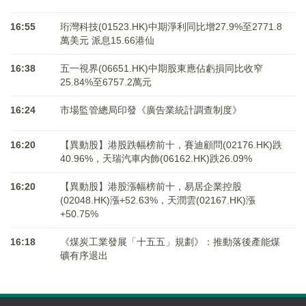
16:55
珩灣科技(01523.HK)中期淨利同比增27.9%至2771.8
萬美元 派息15.66港仙
16:38
五一視界(06651.HK)中期股東應佔虧損同比收窄
25.84%至6757.2萬元
16:24
市場監管總局印發《廣告業統計調查制度》
16:20
【異動股】港股跌幅榜前十，賽迪顧問(02176.HK)跌
40.96%，天瑞汽車内飾(06162.HK)跌26.09%
16:20
【異動股】港股漲幅榜前十，易居企業控股
(02048.HK)漲+52.63%，天潤雲(02167.HK)漲
+50.75%
16:18
《煤炭工業發展「十五五」規劃》：推動落後產能煤
礦有序退出