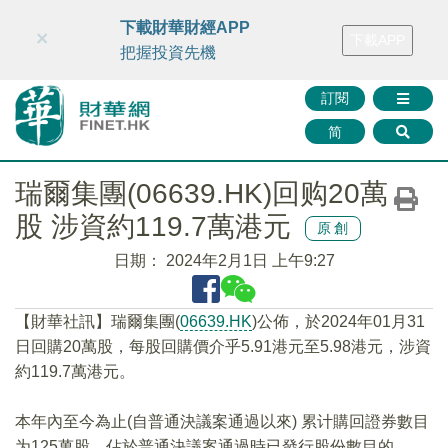
財華智庫網
FINTV
FINMETA
財華證券
媒體矩陣
下載財華財經APP
×
下載APP
智庫沙龍
聯絡我們
把握投資先機
訂閱
简
瑞爾集團(06639.HK)回购20萬
股 涉資約119.7萬港元
原創
日期：
2024年2月1日 上午9:27
【財華社訊】瑞爾集團(
06639.HK
)公佈，於2024年01月31
日回購20萬股，每股回購價介乎5.91港元至5.98港元，涉資
約119.7萬港元。
本年內至今為止(自普通決議案通過以來) 累计購回證券數目
为125萬股，佔於普通決議案通過時已發行股份數目的