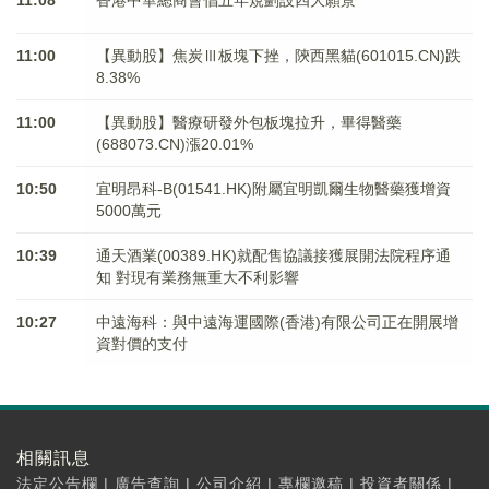
11:08
香港中華總商會倡五年規劃設四大願景
11:00
【異動股】焦炭Ⅲ板塊下挫，陝西黑貓(601015.CN)跌
8.38%
11:00
【異動股】醫療研發外包板塊拉升，畢得醫藥
(688073.CN)漲20.01%
10:50
宜明昂科-B(01541.HK)附屬宜明凱爾生物醫藥獲增資
5000萬元
10:39
通天酒業(00389.HK)就配售協議接獲展開法院程序通
知 對現有業務無重大不利影響
10:27
中遠海科：與中遠海運國際(香港)有限公司正在開展增
資對價的支付
相關訊息
法定公告欄
|
廣告查詢
|
公司介紹
|
專欄邀稿
|
投資者關係
|