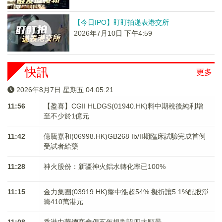
【今日IPO】盯盯拍递表港交所
2026年7月10日 下午4:59
快訊
更多
2026年8月7日 星期五 04:05:22
11:56
【盈喜】CGII HLDGS(01940.HK)料中期稅後純利增
至不少於1億元
11:42
億騰嘉和(06998.HK)GB268 Ib/II期臨床試驗完成首例
受試者給藥
11:28
神火股份：新疆神火鋁水轉化率已100%
11:15
金力集團(03919.HK)盤中漲超54% 擬折讓5.1%配股淨
籌410萬港元