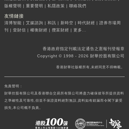
版權聲明
|
重要聲明
|
私隱政策
|
聯絡我們
友情鏈接
清博智能
|
艾媒諮詢
|
和訊
|
新時空
|
時代財經
|
證券市場周
刊
|
壹財信
|
權衡財經
|
攬富財經
|
更多...
香港政府指定刊載法定通告之憲報刊登報章
Copyright © 1998 - 2026 財華控股有限公司
香港財華社版權所有,未經同意不得轉載。
免責聲明：
財華控股有限公司及香港聯合交易所有限公司將盡力確保彼等所提供資料
之準確性及可靠性,但並不保證資料絕對無誤,資料如有錯漏而令閣下蒙受
損失,本公司概不負責。