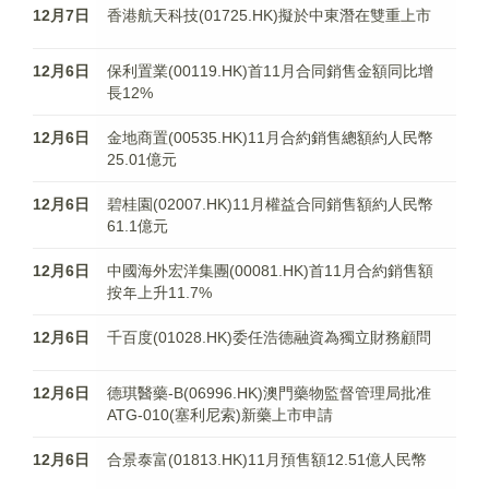
12月7日
香港航天科技(01725.HK)擬於中東潛在雙重上市
12月6日
保利置業(00119.HK)首11月合同銷售金額同比增
長12%
12月6日
金地商置(00535.HK)11月合約銷售總額約人民幣
25.01億元
12月6日
碧桂園(02007.HK)11月權益合同銷售額約人民幣
61.1億元
12月6日
中國海外宏洋集團(00081.HK)首11月合約銷售額
按年上升11.7%
12月6日
千百度(01028.HK)委任浩德融資為獨立財務顧問
12月6日
德琪醫藥-B(06996.HK)澳門藥物監督管理局批准
ATG-010(塞利尼索)新藥上市申請
12月6日
合景泰富(01813.HK)11月預售額12.51億人民幣