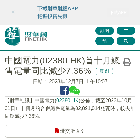
財華智庫網
FINTV
FINMETA
財華證券
媒體矩陣
下載財華財經APP
×
下載APP
智庫沙龍
聯絡我們
把握投資先機
訂閱
简
中國電力(02380.HK)首十月總
售電量同比減少7.36%
原創
日期：
2023年12月7日 上午10:07
【財華社訊】中國電力(
02380.HK
)公佈，截至2023年10月
31日止十個月的合併總售電量為82,891,014兆瓦時，較去年
同期減少7.36%。
港交所原文