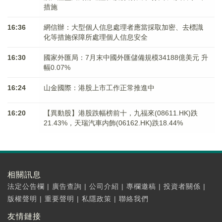
措施
16:36
網信辦：大型個人信息處理者應當採取加密、去標識
化等措施保障所處理個人信息安全
16:30
國家外匯局：7月末中國外匯儲備規模34188億美元 升
幅0.07%
16:24
山金國際：港股上市工作正常推進中
16:20
【異動股】港股跌幅榜前十，九福來(08611.HK)跌
21.43%，天瑞汽車内飾(06162.HK)跌18.44%
相關訊息
法定公告欄
|
廣告查詢
|
公司介紹
|
專欄邀稿
|
投資者關係
|
版權聲明
|
重要聲明
|
私隱政策
|
聯絡我們
友情鏈接