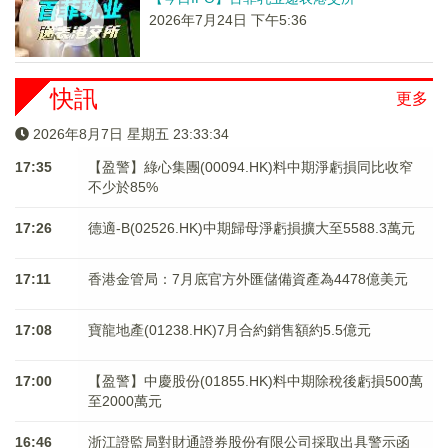
2026年7月24日 下午5:36
快訊
更多
2026年8月7日 星期五 23:33:34
17:35
【盈警】綠心集團(00094.HK)料中期淨虧損同比收窄
不少於85%
17:26
德適-B(02526.HK)中期歸母淨虧損擴大至5588.3萬元
17:11
香港金管局：7月底官方外匯儲備資產為4478億美元
17:08
寶龍地產(01238.HK)7月合約銷售額約5.5億元
17:00
【盈警】中慶股份(01855.HK)料中期除稅後虧損500萬
至2000萬元
16:46
浙江證監局對財通證券股份有限公司採取出具警示函