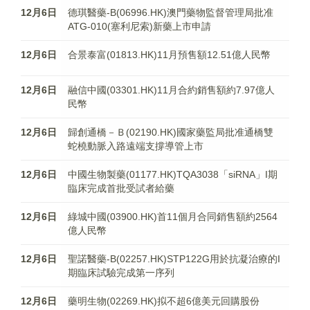
12月6日
德琪醫藥-B(06996.HK)澳門藥物監督管理局批准
ATG-010(塞利尼索)新藥上市申請
12月6日
合景泰富(01813.HK)11月預售額12.51億人民幣
12月6日
融信中國(03301.HK)11月合約銷售額約7.97億人
民幣
12月6日
歸創通橋－Ｂ(02190.HK)國家藥監局批准通橋雙
蛇橈動脈入路遠端支撐導管上市
12月6日
中國生物製藥(01177.HK)TQA3038「siRNA」I期
臨床完成首批受試者給藥
12月6日
綠城中國(03900.HK)首11個月合同銷售額約2564
億人民幣
12月6日
聖諾醫藥-B(02257.HK)STP122G用於抗凝治療的I
期臨床試驗完成第一序列
12月6日
藥明生物(02269.HK)拟不超6億美元回購股份