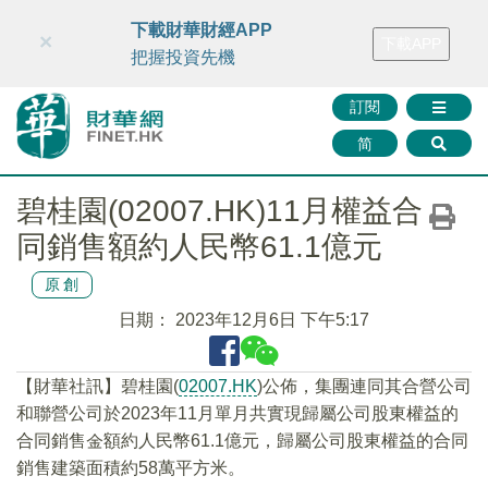
財華智庫網
FINTV
FINMETA
財華證券
媒體矩陣
下載財華財經APP
×
下載APP
智庫沙龍
聯絡我們
把握投資先機
訂閱
简
碧桂園(02007.HK)11月權益合
同銷售額約人民幣61.1億元
原創
日期：
2023年12月6日 下午5:17
【財華社訊】碧桂園(
02007.HK
)公佈，集團連同其合營公司
和聯營公司於2023年11月單月共實現歸屬公司股東權益的
合同銷售金額約人民幣61.1億元，歸屬公司股東權益的合同
銷售建築面積約58萬平方米。