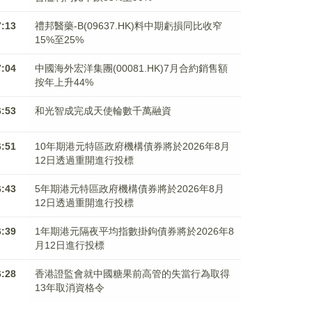
7:13
禮邦醫藥-B(09637.HK)料中期虧損同比收窄
15%至25%
7:04
中國海外宏洋集團(00081.HK)7月合約銷售額
按年上升44%
6:53
和光智成完成天使輪數千萬融資
6:51
10年期港元特區政府機構債券將於2026年8月
12日透過重開進行投標
6:43
5年期港元特區政府機構債券將於2026年8月
12日透過重開進行投標
6:39
1年期港元隔夜平均指數掛鉤債券將於2026年8
月12日進行投標
6:28
香港證監會就中國糖果前高管的失當行為取得
13年取消資格令