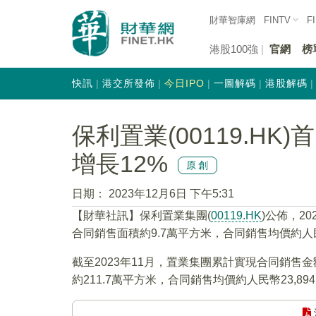
財華智庫網
FINTV
F
港股100強
官網
榜
快訊
港交所發佈
今日IPO
一圖解碼
港股解碼
保利置業(00119.HK
增長12%
原創
日期：
2023年12月6日 下午5:31
【財華社訊】保利置業集團(
00119.HK
)公佈，2
合同銷售面積約9.7萬平方米，合同銷售均價約人民幣
截至2023年11月，置業集團累計實現合同銷售
約211.7萬平方米，合同銷售均價約人民幣23,89