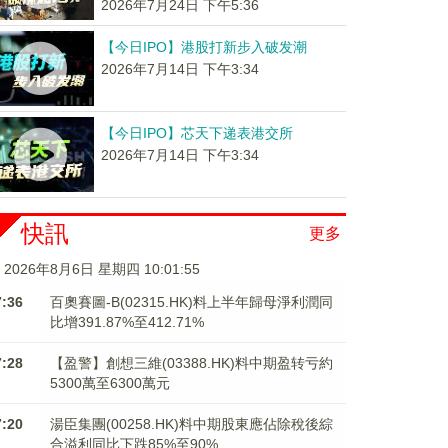
2026年7月24日 下午5:36
【今日IPO】港股打新步入破发潮
2026年7月14日 下午3:34
【今日IPO】芯天下递表港交所
2026年7月14日 下午3:34
快訊
更多
2026年8月6日 星期四 10:01:56
7:36
百奧賽圖-B(02315.HK)料上半年歸母淨利潤同
比增391.87%至412.71%
7:28
【盈警】創想三維(03388.HK)料中期盈转亏約
5300萬至6300萬元
7:20
湯臣集團(00258.HK)料中期股東應佔除稅後綜
合溢利同比下跌85%至90%