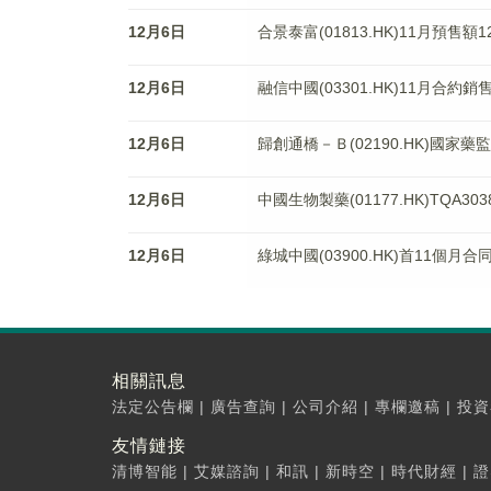
12月6日
合景泰富(01813.HK)11月預售額1
12月6日
融信中國(03301.HK)11月合約銷
12月6日
歸創通橋－Ｂ(02190.HK)國
12月6日
中國生物製藥(01177.HK)TQA3
12月6日
綠城中國(03900.HK)首11個月
相關訊息
法定公告欄
|
廣告查詢
|
公司介紹
|
專欄邀稿
|
投資
友情鏈接
清博智能
|
艾媒諮詢
|
和訊
|
新時空
|
時代財經
|
證