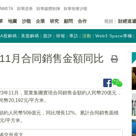
INMETA
財華證券
財華
媒體矩陣
財華
智庫沙龍
單
地圖
沙龍
企業
研究
顧問
合作
視頻
財經速
A股解碼
美股解碼
股評
研報
專訪
活動
Web3 Space專欄
)首11月合同銷售金額同比
023年11月，置業集團實現合同銷售金額約人民幣20億元，
20,192元/平方米。
金額約人民幣506億元，同比增長12%。累計合同銷售面積
4元/平方米。
港交所原文