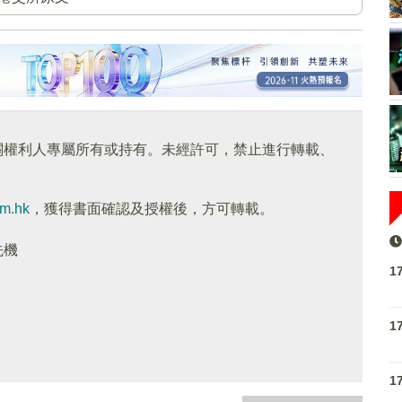
關權利人專屬所有或持有。未經許可，禁止進行轉載、
om.hk
，獲得書面確認及授權後，方可轉載。
先機
1
1
1