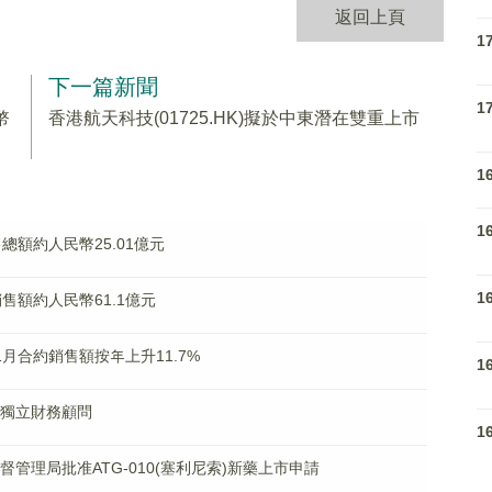
返回上頁
1
下一篇新聞
1
幣
香港航天科技(01725.HK)擬於中東潛在雙重上市
1
1
銷售總額約人民幣25.01億元
1
同銷售額約人民幣61.1億元
11月合約銷售額按年上升11.7%
1
資為獨立財務顧問
1
物監督管理局批准ATG-010(塞利尼索)新藥上市申請