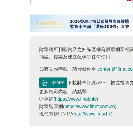
財華網所刊載內容之知識產權為財華網及相
摘編、複製及建立鏡像等任何使用。
如有意願轉載，請發郵件至
content@finet.c
下載APP
下載財華財經APP，把握投資
更多精彩内容，請點擊：
財華網
(https://www.finet.hk/)
財華智庫網
(https://www.finet.com.cn)
現代電視FINTV
(http://www.fintv.hk)