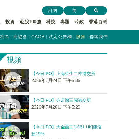
訂閱
简
遞
投資
港股100強
科技
專題
時政
香港百科
社區
商協會
CAGA
法定公告欄
服務
聯絡我們
視頻
【今日IPO】上海生生二冲港交所
2026年7月24日 下午5:36
【今日IPO】亦诺微三闯港交所
2026年7月20日 下午5:20
【今日IPO】大金重工[1081.HK]飙涨
超19%