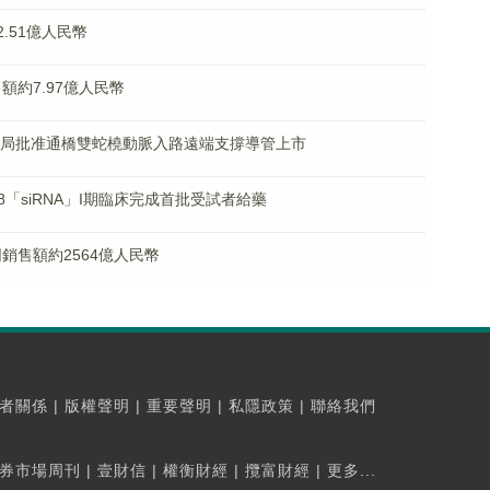
2.51億人民幣
售額約7.97億人民幣
家藥監局批准通橋雙蛇橈動脈入路遠端支撐導管上市
038「siRNA」I期臨床完成首批受試者給藥
合同銷售額約2564億人民幣
者關係
|
版權聲明
|
重要聲明
|
私隱政策
|
聯絡我們
券市場周刊
|
壹財信
|
權衡財經
|
攬富財經
|
更多...