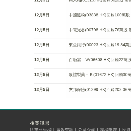
12月5日
周大福(01929.HK)回购90萬股 涉
12月5日
中國澱粉(03838.HK)回购100萬股
12月5日
中電光谷(00798.HK)回购76萬股 
12月5日
東亞銀行(00023.HK)回购19.84
12月5日
百融雲－Ｗ(06608.HK)回购22萬
12月5日
歌禮製藥－Ｂ(01672.HK)回购30
12月5日
友邦保險(01299.HK)回购203.3
相關訊息
法定公告欄
|
廣告查詢
|
公司介紹
|
專欄邀稿
|
投資