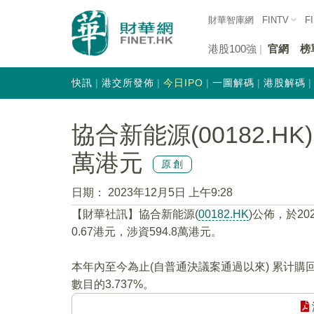
財華智庫網
FINTV
F
港股100強
官網
榜
快訊
港交所發佈
今日IPO
一圖解碼
港股解碼
協合新能源(00182.HK
萬港元
原創
日期：
2023年12月5日 上午9:28
【財華社訊】協合新能源(
00182.HK
)公佈，於20
0.67港元，涉資594.8萬港元。
本年內至今為止(自普通決議案通過以來) 累计購
數目的3.737%。