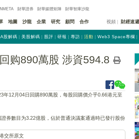
INMETA
財華證券
財華
媒體矩陣
財華
智庫沙龍
單
地圖
沙龍
企業
研究
顧問
合作
視頻
財經速
A股解碼
美股解碼
股評
研報
專訪
活動
Web3 Space專欄
)回购890萬股 涉資594.8
23年12月04日回購890萬股，每股回購價介乎0.66港元至
回證券數目为3.22億股，佔於普通決議案通過時已發行股份
港交所原文