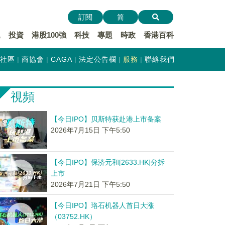
訂閱
简
遞
投資
港股100強
科技
專題
時政
香港百科
社區
商協會
CAGA
法定公告欄
服務
聯絡我們
視頻
【今日IPO】贝斯特获赴港上市备案
2026年7月15日 下午5:50
【今日IPO】保济元和[2633.HK]分拆
上市
2026年7月21日 下午5:50
【今日IPO】珞石机器人首日大涨
（03752.HK）