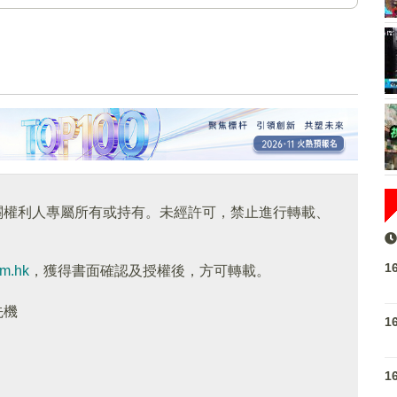
關權利人專屬所有或持有。未經許可，禁止進行轉載、
1
om.hk
，獲得書面確認及授權後，方可轉載。
先機
1
1