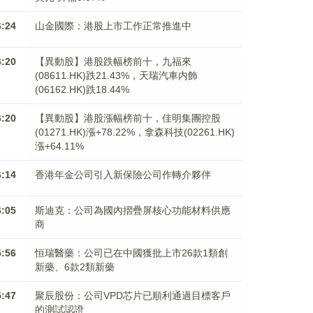
6:24
山金國際：港股上市工作正常推進中
6:20
【異動股】港股跌幅榜前十，九福來
(08611.HK)跌21.43%，天瑞汽車内飾
(06162.HK)跌18.44%
6:20
【異動股】港股漲幅榜前十，佳明集團控股
(01271.HK)漲+78.22%，拿森科技(02261.HK)
漲+64.11%
6:14
香港年金公司引入新保險公司作轉介夥伴
6:05
斯迪克：公司為國內摺疊屏核心功能材料供應
商
5:56
恒瑞醫藥：公司已在中國獲批上市26款1類創
新藥、6款2類新藥
5:47
聚辰股份：公司VPD芯片已順利通過目標客戶
的測試認證