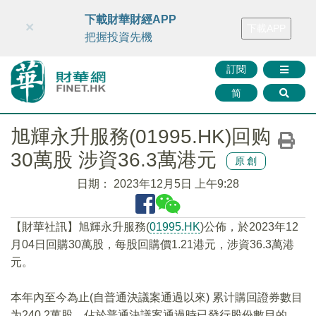
財華智庫網
FINTV
FINMETA
財華證券
媒體矩陣
下載財華財經APP
×
下載APP
智庫沙龍
聯絡我們
把握投資先機
訂閱
简
旭輝永升服務(01995.HK)回购
30萬股 涉資36.3萬港元
原創
日期：
2023年12月5日 上午9:28
【財華社訊】旭輝永升服務(
01995.HK
)公佈，於2023年12
月04日回購30萬股，每股回購價1.21港元，涉資36.3萬港
元。
本年內至今為止(自普通決議案通過以來) 累计購回證券數目
为240.2萬股，佔於普通決議案通過時已發行股份數目的