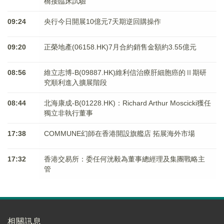
橋接臨床試驗
09:24
央行今日開展10億元7天期逆回購操作
09:20
正榮地產(06158.HK)7月合約銷售金額約3.55億元
08:56
維立志博-B(09887.HK)維利信治療肝細胞癌的Ⅱ期研
究順利進入擴展階段
08:44
北海康成-B(01228.HK)：Richard Arthur Moscicki獲任
獨立非執行董事
17:38
COMMUNE幻師在香港開設旗艦店 拓展海外市場
17:32
香港交易所：委任何洸毅為董事總經理及集團戰略主
管
相關訊息