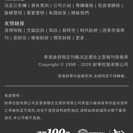
法定公告欄
|
廣告查詢
|
公司介紹
|
專欄邀稿
|
投資者關係
|
版權聲明
|
重要聲明
|
私隱政策
|
聯絡我們
友情鏈接
清博智能
|
艾媒諮詢
|
和訊
|
新時空
|
時代財經
|
證券市場周
刊
|
壹財信
|
權衡財經
|
攬富財經
|
更多...
香港政府指定刊載法定通告之憲報刊登報章
Copyright © 1998 - 2026 財華控股有限公司
香港財華社版權所有,未經同意不得轉載。
免責聲明：
財華控股有限公司及香港聯合交易所有限公司將盡力確保彼等所提供資料
之準確性及可靠性,但並不保證資料絕對無誤,資料如有錯漏而令閣下蒙受
損失,本公司概不負責。