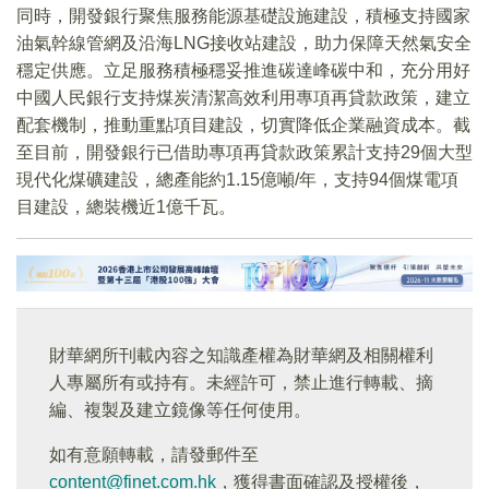
同時，開發銀行聚焦服務能源基礎設施建設，積極支持國家
油氣幹線管網及沿海LNG接收站建設，助力保障天然氣安全
穩定供應。立足服務積極穩妥推進碳達峰碳中和，充分用好
中國人民銀行支持煤炭清潔高效利用專項再貸款政策，建立
配套機制，推動重點項目建設，切實降低企業融資成本。截
至目前，開發銀行已借助專項再貸款政策累計支持29個大型
現代化煤礦建設，總產能約1.15億噸/年，支持94個煤電項
目建設，總裝機近1億千瓦。
財華網所刊載內容之知識產權為財華網及相關權利
人專屬所有或持有。未經許可，禁止進行轉載、摘
編、複製及建立鏡像等任何使用。
如有意願轉載，請發郵件至
content@finet.com.hk
，獲得書面確認及授權後，