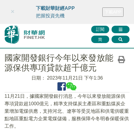
財華智庫網
FINTV
FINMETA
財華證券
媒體矩陣
下載財華財經APP
×
下載APP
智庫沙龍
聯絡我們
把握投資先機
訂閱
简
國家開發銀行今年以來發放能
源保供專項貸款超千億元
日期：
2023年11月21日 下午1:36
11月21日，據國家開發銀行消息，今年以來發放能源保供
專項貸款超1000億元，精準支持煤炭主產區和重點煤炭企
業增加電煤供應，支持河北、遼寧等受災地區和供電供暖重
點地區重點電力企業電煤儲備，服務保障今冬明春保暖保供
工作。