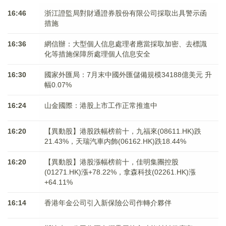
16:46
浙江證監局對財通證券股份有限公司採取出具警示函
措施
16:36
網信辦：大型個人信息處理者應當採取加密、去標識
化等措施保障所處理個人信息安全
16:30
國家外匯局：7月末中國外匯儲備規模34188億美元 升
幅0.07%
16:24
山金國際：港股上市工作正常推進中
16:20
【異動股】港股跌幅榜前十，九福來(08611.HK)跌
21.43%，天瑞汽車内飾(06162.HK)跌18.44%
16:20
【異動股】港股漲幅榜前十，佳明集團控股
(01271.HK)漲+78.22%，拿森科技(02261.HK)漲
+64.11%
16:14
香港年金公司引入新保險公司作轉介夥伴