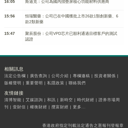
16:05
斯迪克：公司為國內摺疊屏核心功能材料供應商
15:56
恒瑞醫藥：公司已在中國獲批上市26款1類創新藥、6
款2類新藥
15:47
聚辰股份：公司VPD芯片已順利通過目標客戶的測試
認證
相關訊息
法定公告欄
|
廣告查詢
|
公司介紹
|
專欄邀稿
|
投資者關係
|
版權聲明
|
重要聲明
|
私隱政策
|
聯絡我們
友情鏈接
清博智能
|
艾媒諮詢
|
和訊
|
新時空
|
時代財經
|
證券市場周
刊
|
壹財信
|
權衡財經
|
攬富財經
|
更多...
香港政府指定刊載法定通告之憲報刊登報章