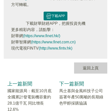
方可轉載。
下載APP
下載財華財經APP，把握投資先機
更多精彩内容，請點擊：
財華網
(https://www.finet.hk/)
財華智庫網
(https://www.finet.com.cn)
現代電視FINTV
(http://www.fintv.hk)
返回上頁
上一篇新聞
下一篇新聞
國家能源局：截至10月底
馬士基與金風科技子公司
全國累計發電裝機容量約
簽署年產50萬噸的長期綠
28.1億千瓦 同比增長
色甲醇採購協議
12.6%