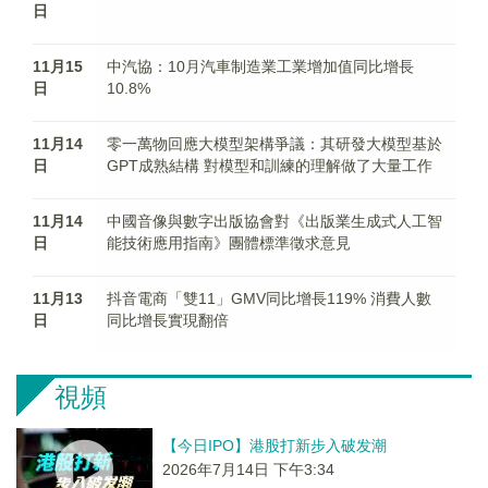
日
11月15
中汽協：10月汽車制造業工業增加值同比增長
日
10.8%
11月14
零一萬物回應大模型架構爭議：其研發大模型基於
日
GPT成熟結構 對模型和訓練的理解做了大量工作
11月14
中國音像與數字出版協會對《出版業生成式人工智
日
能技術應用指南》團體標準徵求意見
11月13
抖音電商「雙11」GMV同比增長119% 消費人數
日
同比增長實現翻倍
視頻
【今日IPO】港股打新步入破发潮
2026年7月14日 下午3:34