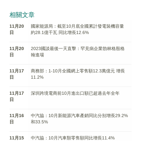
相關文章
11月20
國家能源局：截至10月底全國累計發電裝機容量
日
約28.1億千瓦 同比增長12.6%
11月20
2023國談最後一天直擊：罕見病企業勃林格殷格
日
翰進場
11月17
商務部：1-10月全國網上零售額12.3萬億元 增長
日
11.2%
11月17
深圳跨境電商前10月進出口額已超過去年全年
日
11月16
中汽協：10月新能源汽車產銷同比分别增長29.2%
日
和33.5%
11月15
中汽協：10月汽車類零售額同比增長11.4%