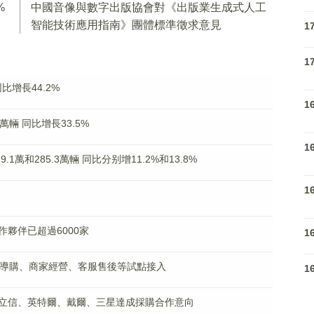
%
中國音像與數字出版協會對《出版業生成式人工
智能技術應用指南》團體標準徵求意見
1
1
比增長44.2%
1
萬輛 同比增長33.5%
1
1萬和285.3萬輛 同比分别增11.2%和13.8%
1
夥伴已超過6000家
1
費導購、商家經營、客服售後等試點接入
1
立信、英特爾、戴爾、三星達成採購合作意向