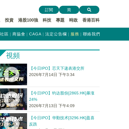
訂閱
简
遞
投資
港股100強
科技
專題
時政
香港百科
社區
商協會
CAGA
法定公告欄
服務
聯絡我們
視頻
【今日IPO】芯天下递表港交所
2026年7月14日 下午3:34
【今日IPO】钧达股份[2865.HK]暴涨
24%
2026年7月13日 下午4:09
【今日IPO】华勤技术[3296.HK]盈喜
反跌