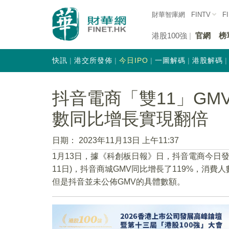
財華智庫網
FINTV
F
港股100強
官網
榜
快訊
港交所發佈
今日IPO
一圖解碼
港股解碼
抖音電商「雙11」GMV
數同比增長實現翻倍
日期：
2023年11月13日 上午11:37
1月13日，據《科創板日報》日，抖音電商今日發佈
11日)，抖音商城GMV同比增長了119%，消費
但是抖音並未公佈GMV的具體數額。