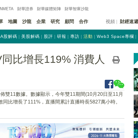
INMETA
財華證券
財華
媒體矩陣
財華
智庫沙龍
單
地圖
沙龍
企業
研究
顧問
合作
視頻
財經速
A股解碼
美股解碼
股評
研報
專訪
活動
Web3 Space專欄
同比增長119% 消費人
雙11數據。數據顯示，今年雙11期間(10月20日至11月
人數同比增長了111%，直播間累計直播時長5827萬小時。