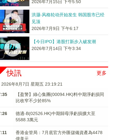
2026年7月15日 下午5:50
洪灏-风格轮动开始发生 韩国股市已经
见顶
2026年7月9日 下午6:17
【今日IPO】港股打新步入破发潮
2026年7月14日 下午3:34
快訊
更多
2026年8月7日 星期五 23:19:22
7:35
【盈警】綠心集團(00094.HK)料中期淨虧損同
比收窄不少於85%
7:26
德適-B(02526.HK)中期歸母淨虧損擴大至
5588.3萬元
7:11
香港金管局：7月底官方外匯儲備資產為4478
億美元