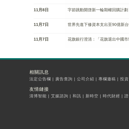
11月8日
字節跳動開啓新一輪期權回購計劃
11月7日
世界先進下修資本支出至90億新台
11月7日
花旗銀行澄清：「花旗退出中國市
相關訊息
法定公告欄
|
廣告查詢
|
公司介紹
|
專欄邀稿
|
投資
友情鏈接
清博智能
|
艾媒諮詢
|
和訊
|
新時空
|
時代財經
|
證