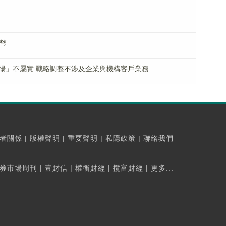
幣
場」不屬實 戰略調整不涉及企業與機構客戶業務
者關係
|
版權聲明
|
重要聲明
|
私隱政策
|
聯絡我們
券市場周刊
|
壹財信
|
權衡財經
|
攬富財經
|
更多...