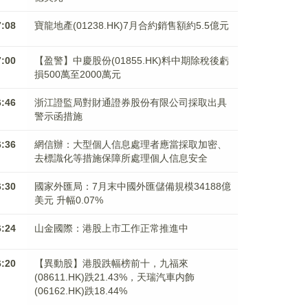
7:08
寶龍地產(01238.HK)7月合約銷售額約5.5億元
7:00
【盈警】中慶股份(01855.HK)料中期除稅後虧
損500萬至2000萬元
6:46
浙江證監局對財通證券股份有限公司採取出具
警示函措施
6:36
網信辦：大型個人信息處理者應當採取加密、
去標識化等措施保障所處理個人信息安全
6:30
國家外匯局：7月末中國外匯儲備規模34188億
美元 升幅0.07%
6:24
山金國際：港股上市工作正常推進中
6:20
【異動股】港股跌幅榜前十，九福來
(08611.HK)跌21.43%，天瑞汽車内飾
(06162.HK)跌18.44%