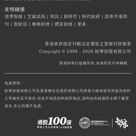
友情鏈接
清博智能
|
艾媒諮詢
|
和訊
|
新時空
|
時代財經
|
證券市場周
刊
|
壹財信
|
權衡財經
|
攬富財經
|
更多...
香港政府指定刊載法定通告之憲報刊登報章
Copyright © 1998 - 2026 財華控股有限公司
香港財華社版權所有,未經同意不得轉載。
免責聲明：
財華控股有限公司及香港聯合交易所有限公司將盡力確保彼等所提供資料
之準確性及可靠性,但並不保證資料絕對無誤,資料如有錯漏而令閣下蒙受
損失,本公司概不負責。