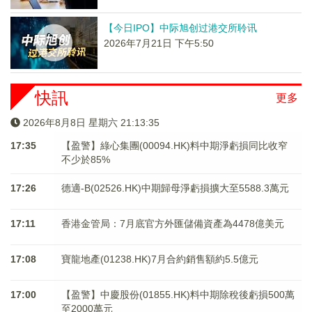
【今日IPO】中际旭创过港交所聆讯
2026年7月21日 下午5:50
快訊
更多
2026年8月8日 星期六 21:13:35
17:35
【盈警】綠心集團(00094.HK)料中期淨虧損同比收窄
不少於85%
17:26
德適-B(02526.HK)中期歸母淨虧損擴大至5588.3萬元
17:11
香港金管局：7月底官方外匯儲備資產為4478億美元
17:08
寶龍地產(01238.HK)7月合約銷售額約5.5億元
17:00
【盈警】中慶股份(01855.HK)料中期除稅後虧損500萬
至2000萬元