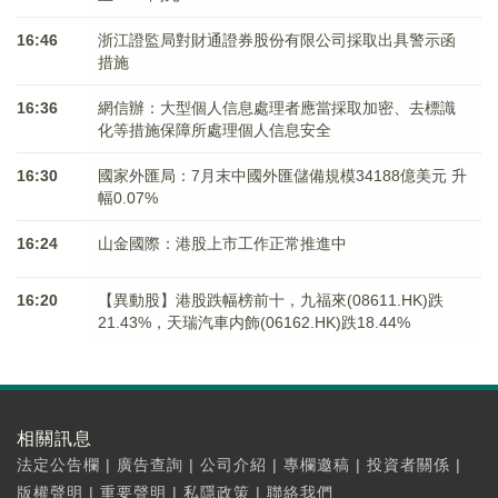
16:46
浙江證監局對財通證券股份有限公司採取出具警示函
措施
16:36
網信辦：大型個人信息處理者應當採取加密、去標識
化等措施保障所處理個人信息安全
16:30
國家外匯局：7月末中國外匯儲備規模34188億美元 升
幅0.07%
16:24
山金國際：港股上市工作正常推進中
16:20
【異動股】港股跌幅榜前十，九福來(08611.HK)跌
21.43%，天瑞汽車内飾(06162.HK)跌18.44%
相關訊息
法定公告欄
|
廣告查詢
|
公司介紹
|
專欄邀稿
|
投資者關係
|
版權聲明
|
重要聲明
|
私隱政策
|
聯絡我們