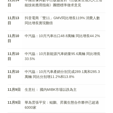
11月14
中國音像與數字出版協會對《出版業生成式人工智
日
能技術應用指南》團體標準徵求意見
11月13
抖音電商「雙11」GMV同比增長119% 消費人數
日
同比增長實現翻倍
11月10
中汽協：10月汽車出口48.8萬輛 同比增長44.2%
日
11月10
中汽協：10月新能源汽車銷量95.6萬輛 同比增長
日
33.5%
11月10
中汽協：10月汽車產銷分别完成289.1萬和285.3
日
萬輛 同比分别增11.2%和13.8%
11月9日
生意社： 國内MIBK市場以跌為主
11月9日
華為雲張平安：鲲鵬、昇騰生態合作夥伴已超過
6000家