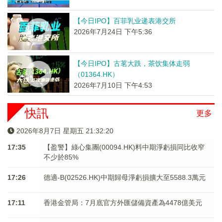
【今日IPO】百菲乳业递表港交所
2026年7月24日 下午5:36
【今日IPO】古茗大跌，茶饮集体走弱
（01364.HK）
2026年7月10日 下午4:53
快訊
更多
2026年8月7日 星期五 21:32:20
17:35
【盈警】綠心集團(00094.HK)料中期淨虧損同比收窄
不少於85%
17:26
德適-B(02526.HK)中期歸母淨虧損擴大至5588.3萬元
17:11
香港金管局：7月底官方外匯儲備資產為4478億美元