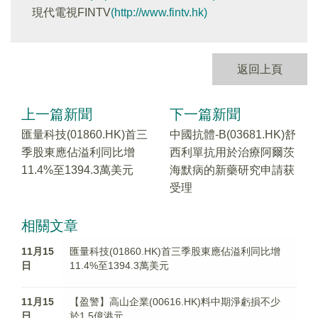
現代電視FINTV
(http://www.fintv.hk)
返回上頁
上一篇新聞
下一篇新聞
匯量科技(01860.HK)首三
中國抗體-B(03681.HK)舒
季股東應佔溢利同比增
西利單抗用於治療阿爾茨
11.4%至1394.3萬美元
海默病的新藥研究申請获
受理
相關文章
11月15
匯量科技(01860.HK)首三季股東應佔溢利同比增
日
11.4%至1394.3萬美元
11月15
【盈警】高山企業(00616.HK)料中期淨虧損不少
日
於1.5億港元