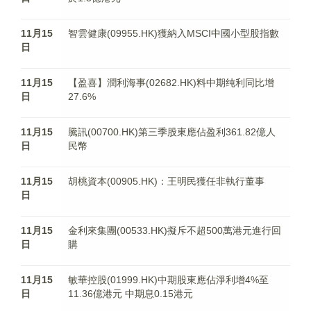
11月15
智雲健康(09955.HK)獲納入MSCI中國小型股指數
日
11月15
【盈喜】潤利海事(02682.HK)料中期纯利同比增
日
27.6%
11月15
騰訊(00700.HK)第三季股東應佔盈利361.82億人
日
民幣
11月15
胡桃資本(00905.HK)：王明民獲任非執行董事
日
11月15
金利來集團(00533.HK)擬斥不超500萬港元進行回
日
購
11月15
敏華控股(01999.HK)中期股東應佔淨利增4%至
日
11.36億港元 中期息0.15港元