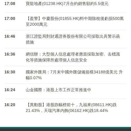
17:08
寶龍地產(01238.HK)7月合約銷售額約5.5億元
17:00
【盈警】中慶股份(01855.HK)料中期除稅後虧損500萬
至2000萬元
16:46
浙江證監局對財通證券股份有限公司採取出具警示函
措施
16:36
網信辦：大型個人信息處理者應當採取加密、去標識
化等措施保障所處理個人信息安全
16:30
國家外匯局：7月末中國外匯儲備規模34188億美元 升
幅0.07%
16:24
山金國際：港股上市工作正常推進中
16:20
【異動股】港股跌幅榜前十，九福來(08611.HK)跌
21.43%，天瑞汽車内飾(06162.HK)跌18.44%