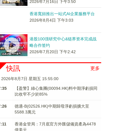
2026年7月16日 下午3:50
香港寬頻推出一站式AI企業服務平台
2026年8月4日 下午3:03
港股100强研究中心&链界资本完成战
略合作签约
2026年7月20日 下午2:42
快訊
更多
2026年8月7日 星期五 15:55:00
7:35
【盈警】綠心集團(00094.HK)料中期淨虧損同
比收窄不少於85%
7:26
德適-B(02526.HK)中期歸母淨虧損擴大至
5588.3萬元
7:11
香港金管局：7月底官方外匯儲備資產為4478
億美元