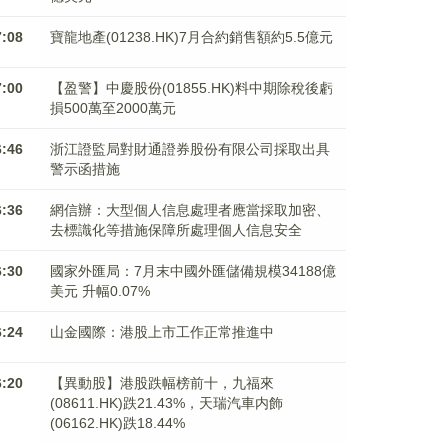
7:08
寶龍地產(01238.HK)7月合約銷售額約5.5億元
7:00
【盈警】中慶股份(01855.HK)料中期除稅後虧
損500萬至2000萬元
6:46
浙江證監局對財通證券股份有限公司採取出具
警示函措施
6:36
網信辦：大型個人信息處理者應當採取加密、
去標識化等措施保障所處理個人信息安全
6:30
國家外匯局：7月末中國外匯儲備規模34188億
美元 升幅0.07%
6:24
山金國際：港股上市工作正常推進中
6:20
【異動股】港股跌幅榜前十，九福來
(08611.HK)跌21.43%，天瑞汽車内飾
(06162.HK)跌18.44%