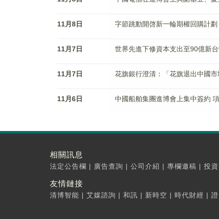
11月8日
字節跳動開啓新一輪期權回購計劃
11月7日
世界先進下修資本支出至90億新台
11月7日
花旗銀行澄清：「花旗退出中國市
11月6日
中國船舶集團進博會上集中簽約 項
相關訊息
法定公告欄
|
廣告查詢
|
公司介紹
|
專欄邀稿
|
投資
友情鏈接
清博智能
|
艾媒諮詢
|
和訊
|
新時空
|
時代財經
|
證