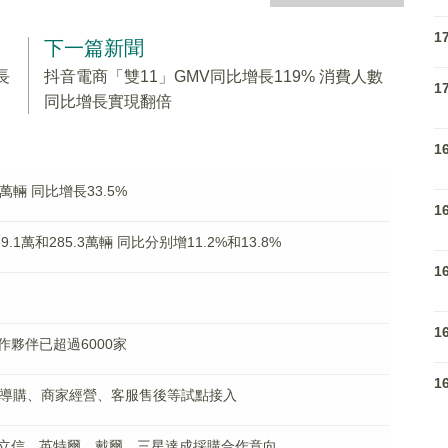
1
下一篇新聞
長
抖音電商「雙11」GMV同比增長119% 消費人數
1
同比增長實現翻倍
1
萬輛 同比增長33.5%
1
1萬和285.3萬輛 同比分别增11.2%和13.8%
1
1
夥伴已超過6000家
1
費導購、商家經營、客服售後等試點接入
立信、英特爾、戴爾、三星達成採購合作意向