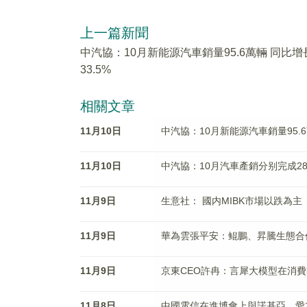
上一篇新聞
中汽協：10月新能源汽車銷量95.6萬輛 同比增
33.5%
相關文章
11月10日
中汽協：10月新能源汽車銷量95.6
11月10日
中汽協：10月汽車產銷分别完成289.
11月9日
生意社： 國内MIBK市場以跌為主
11月9日
華為雲張平安：鲲鵬、昇騰生態合作
11月9日
京東CEO許冉：言犀大模型在消
11月8日
中國電信在進博會上與諾基亞、愛