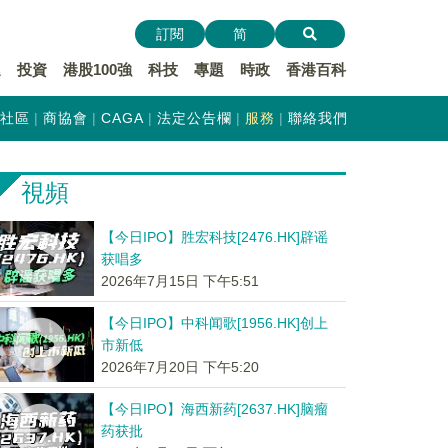
訂閱
简
遞
投資
港股100強
科技
專題
時政
香港百科
社區
商協會
CAGA
法定公告欄
服務
聯絡我們
視頻
【今日IPO】胜宏科技[2476.HK]辟谣
获唱多
2026年7月15日 下午5:51
【今日IPO】中科闻歌[1956.HK]创上
市新低
2026年7月20日 下午5:20
【今日IPO】海西新药[2637.HK]脑瘤
药获批