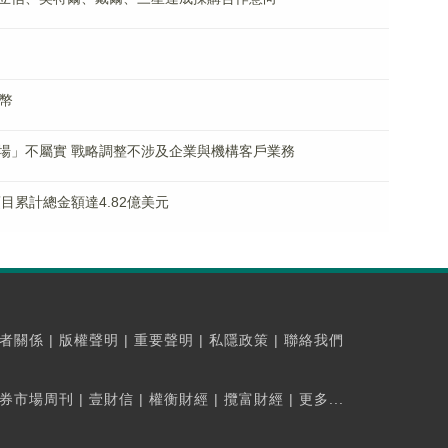
幣
場」不屬實 戰略調整不涉及企業與機構客戶業務
目累計總金額達4.82億美元
者關係
|
版權聲明
|
重要聲明
|
私隱政策
|
聯絡我們
券市場周刊
|
壹財信
|
權衡財經
|
攬富財經
|
更多...