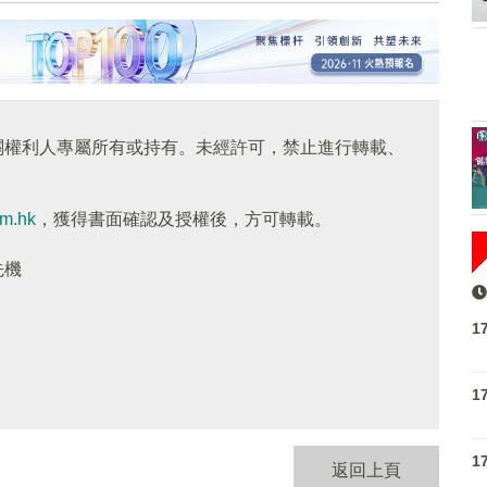
關權利人專屬所有或持有。未經許可，禁止進行轉載、
om.hk
，獲得書面確認及授權後，方可轉載。
先機
1
1
1
返回上頁