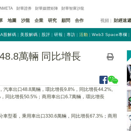
INMETA
財華證券
財華
媒體矩陣
財華
智庫沙龍
單
地圖
沙龍
企業
研究
顧問
合作
視頻
財經速
A股解碼
美股解碼
股評
研報
專訪
活動
Web3 Space專欄
8.8萬輛 同比增長
汽車出口48.8萬輛，環比增長9.8%，同比增長44.2%。
%，同比增長50.5%；商用車出口6.7萬輛，環比增長
%。分車型看，乘用車出口330.6萬輛，同比增長67.3%；商用