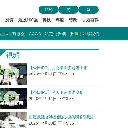
訂閱
简
遞
投資
港股100強
科技
專題
時政
香港百科
社區
商協會
CAGA
法定公告欄
服務
聯絡我們
視頻
【今日IPO】月之暗面拟赴港上市
2026年7月21日 下午5:50
【今日IPO】芯天下递表港交所
2026年7月14日 下午3:34
百度獲批香港首個無人駕駛測試牌照
2026年7月23日 下午5:55