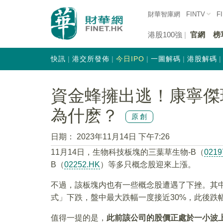
財華智庫網
FINTV
F
港股100強
官網
榜
快訊
港交所發佈
今日IPO
一圖解碼
港股解碼
資金蜂擁出逃！康寧傑
為什麽？
原創
日期：
2023年11月14日 下午7:26
11月14日，生物科技板塊的三葉草生物-B（
0219
B（
02252.HK
）等多只概念股迎來上漲。
不過，該板塊内也有一些概念股遭遇了下挫。其中
式」下跌，盤中最大跌幅一度接近30%，此後跌
值得一提的是，
此前該公司的股價正處於一小波