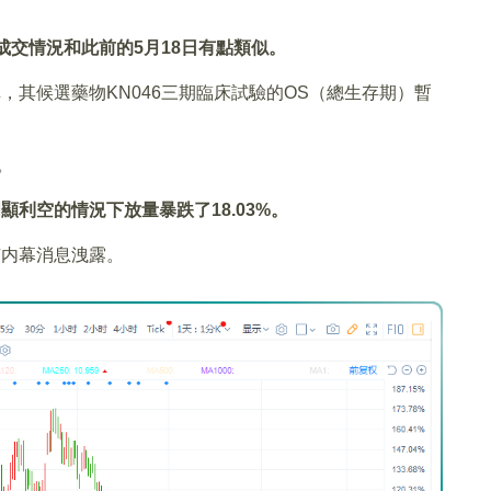
成交情況和此前的5月18日有點類似。
，其候選藥物KN046三期臨床試驗的OS（總生存期）暫
。
。
顯利空的情況下放量暴跌了18.03%。
有内幕消息洩露。