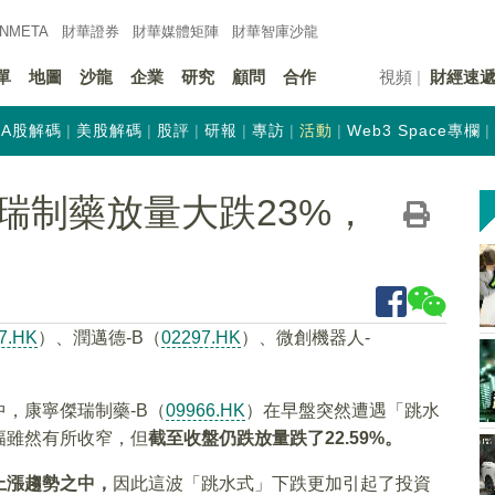
INMETA
財華證券
財華
媒體矩陣
財華
智庫沙龍
單
地圖
沙龍
企業
研究
顧問
合作
視頻
財經速
A股解碼
美股解碼
股評
研報
專訪
活動
Web3 Space專欄
瑞制藥放量大跌23%，
7.HK
）、潤邁德-B（
02297.HK
）、微創機器人-
，康寧傑瑞制藥-B（
09966.HK
）在早盤突然遭遇「跳水
幅雖然有所收窄，但
截至收盤仍跌放量跌了22.59%。
上漲趨勢之中，
因此這波「跳水式」下跌更加引起了投資