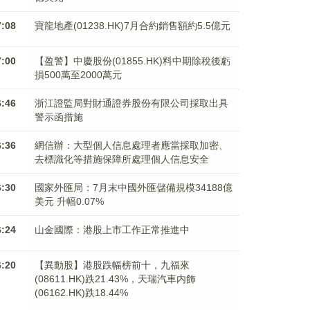
7:08
寶龍地產(01238.HK)7月合約銷售額約5.5億元
7:00
【盈警】中慶股份(01855.HK)料中期除稅後虧
損500萬至2000萬元
6:46
浙江證監局對財通證券股份有限公司採取出具
警示函措施
6:36
網信辦：大型個人信息處理者應當採取加密、
去標識化等措施保障所處理個人信息安全
6:30
國家外匯局：7月末中國外匯儲備規模34188億
美元 升幅0.07%
6:24
山金國際：港股上市工作正常推進中
6:20
【異動股】港股跌幅榜前十，九福來
(08611.HK)跌21.43%，天瑞汽車内飾
(06162.HK)跌18.44%