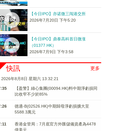
【今日IPO】亦诺微三闯港交所
2026年7月20日 下午5:20
【今日IPO】鼎泰高科首日微涨
（01377.HK）
2026年7月9日 下午3:58
快訊
更多
2026年8月8日 星期六 13:32:23
7:35
【盈警】綠心集團(00094.HK)料中期淨虧損同
比收窄不少於85%
7:26
德適-B(02526.HK)中期歸母淨虧損擴大至
5588.3萬元
7:11
香港金管局：7月底官方外匯儲備資產為4478
億美元