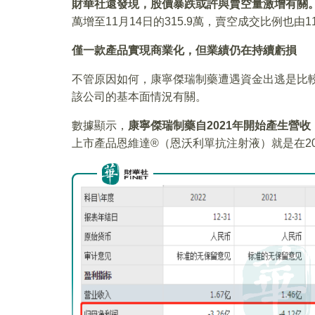
財華社還發現，股價暴跌或許與賣空量激增有關
萬增至11月14日的315.9萬，賣空成交比例也由11月
僅一款產品實現商業化，但業績仍在持續虧損
不管原因如何，康寧傑瑞制藥遭遇資金出逃是比
該公司的基本面情況有關。
數據顯示，
康寧傑瑞制藥自2021年開始產生營收
上市產品恩維達®（恩沃利單抗注射液）就是在20