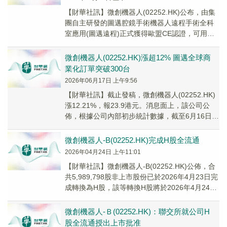
​【財華社訊】微創機器人(02252.HK)公布，由集
團自主研發的圖邁腔鏡手術機器人遠程手術全科
室應用(圖邁遠程)正式獲得歐盟CE認證，可用於
泌尿外科、普通外科、胸外科、婦科機器...
微創機器人(02252.HK)漲超12% 圖邁全球商
業化訂單突破300台
2026年06月17日 上午9:56
【財華社訊】截止發稿，微創機器人(02252.HK)
漲12.21%，報23.9港元。消息面上，該公司公
佈，根據公司內部初步統計數據，截至6月16日，
集團旗下腔鏡、骨科、血管介入等...
微創機器人-B(02252.HK)完成H股全流通
2026年04月24日 上午11:01
​【財華社訊】微創機器人-B(02252.HK)公佈，合
共5,989,798股非上市股份已於2026年4月23日完
成轉換為H股，該等轉換H股將於2026年4月24日
上午九時正開始於聯交所上市。
微創機器人-Ｂ(02252.HK)：聯交所就公司H
股全流通授出上市批准