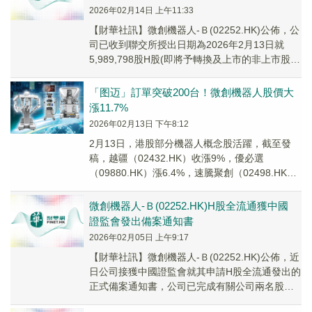
2026年02月14日 上午11:33
​【財華社訊】微創機器人-Ｂ(02252.HK)公佈，公
司已收到聯交所授出日期為2026年2月13日就
5,989,798股H股(即將予轉換及上市的非上市股份
的總數)上市及買賣的批...
「图迈」訂單突破200台！微創機器人股價大
漲11.7%
2026年02月13日 下午8:12
2月13日，港股部分機器人概念股活躍，截至發
稿，越疆（02432.HK）收漲9%，優必選
（09880.HK）漲6.4%，速騰聚創（02498.HK）
漲3.62%，地平線機器人-W...
微創機器人-Ｂ(02252.HK)​H股全流通獲中國
證監會發出備案通知書
2026年02月05日 上午9:17
​【財華社訊】微創機器人-Ｂ(02252.HK)公佈，近
日公司接獲中國證監會就其申請H股全流通發出的
正式備案通知書，公司已完成有關公司兩名股東
持有的合共5,989,798股非上市...