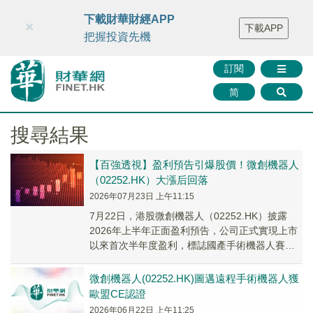
財華智庫網
FINTV
FINMETA
財華證券
媒體矩陣
下載財華財經APP
×
下載APP
智庫沙龍
聯絡我們
把握投資先機
訂閱
简
搜尋結果
【百強透視】盈利預告引爆股價！微創機器人
（02252.HK）大漲后回落
2026年07月23日 上午11:15
7月22日，港股微創機器人（02252.HK）披露
2026年上半年正面盈利預告，公司正式實現上市
以來首次半年度盈利，標誌國產手術機器人賽道
迎來關鍵盈利拐點，行業商業化邏輯得到驗證。
微創機器人(02252.HK)圖邁遠程手術機器人獲
歐盟CE認證
2026年06月22日 上午11:25