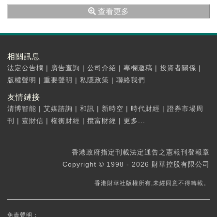
查看更多
相關訊息
法定公告欄
|
廣告查詢
|
公司介紹
|
專欄邀稿
|
投資者關係
|
版權聲明
|
重要聲明
|
私隱政策
|
聯絡我們
友情鏈接
清博智能
|
艾媒諮詢
|
和訊
|
新時空
|
時代財經
|
證券市場周
刊
|
壹財信
|
權衡財經
|
攬富財經
|
更多...
香港政府指定刊載法定通告之憲報刊登報章
Copyright © 1998 - 2026 財華控股有限公司
香港財華社版權所有,未經同意不得轉載。
免責聲明：