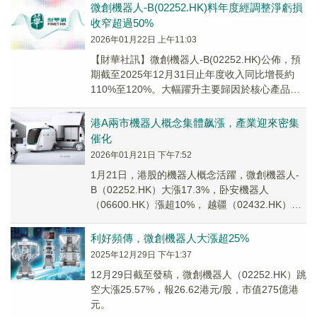
微創機器人-B(02252.HK)料年度經調整淨虧損
收窄超過50%
2026年01月22日 上午11:03
【財華社訊】微創機器人-B(02252.HK)公佈，預
期截至2025年12月31日止年度收入同比增長約
110%至120%。大幅躍升主要歸因於核心產品圖
邁商業化取得突破性進展，銷售...
港A兩市機器人概念集體飙漲，產業迎來密集
催化
2026年01月21日 下午7:52
1月21日，港股的機器人概念活躍，微創機器人-
B（02252.HK）大漲17.3%，卧安機器人
（06600.HK）漲超10%， 越疆（02432.HK）漲
超9%，優必選（0988...
利好頻傳，微創機器人大漲超25%
2025年12月29日 下午1:37
12月29日截至發稿，微創機器人（02252.HK）跳
空大漲25.57%，報26.62港元/股，市值275億港
元。