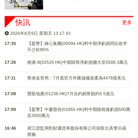
快訊
更多
2026年8月9日 星期天 13:17:44
17:35
【盈警】綠心集團(00094.HK)料中期淨虧損同比收窄
不少於85%
17:26
德適-B(02526.HK)中期歸母淨虧損擴大至5588.3萬元
17:11
香港金管局：7月底官方外匯儲備資產為4478億美元
17:08
寶龍地產(01238.HK)7月合約銷售額約5.5億元
17:00
【盈警】中慶股份(01855.HK)料中期除稅後虧損500萬
至2000萬元
16:46
浙江證監局對財通證券股份有限公司採取出具警示函
措施