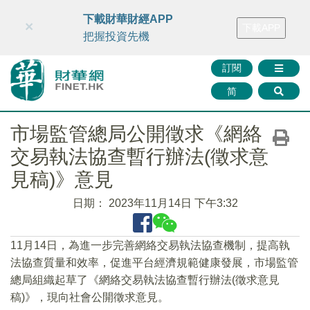
財華智庫網
FINTV
FINMETA
財華證券
媒體矩陣
下載財華財經APP
×
下載APP
智庫沙龍
聯絡我們
把握投資先機
訂閱
简
市場監管總局公開徵求《網絡
交易執法協查暫行辦法(徵求意
見稿)》意見
日期：
2023年11月14日 下午3:32
11月14日，為進一步完善網絡交易執法協查機制，提高執
法協查質量和效率，促進平台經濟規範健康發展，市場監管
總局組織起草了《網絡交易執法協查暫行辦法(徵求意見
稿)》，現向社會公開徵求意見。