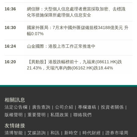
16:36
網信辦：大型個人信息處理者應當採取加密、去標識
化等措施保障所處理個人信息安全
16:30
國家外匯局：7月末中國外匯儲備規模34188億美元 升
幅0.07%
16:24
山金國際：港股上市工作正常推進中
16:20
【異動股】港股跌幅榜前十，九福來(08611.HK)跌
21.43%，天瑞汽車内飾(06162.HK)跌18.44%
相關訊息
法定公告欄
|
廣告查詢
|
公司介紹
|
專欄邀稿
|
投資者關係
|
版權聲明
|
重要聲明
|
私隱政策
|
聯絡我們
友情鏈接
清博智能
|
艾媒諮詢
|
和訊
|
新時空
|
時代財經
|
證券市場周