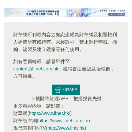
財華網所刊載內容之知識產權為財華網及相關權利
人專屬所有或持有。未經許可，禁止進行轉載、摘
編、複製及建立鏡像等任何使用。
如有意願轉載，請發郵件至
content@finet.com.hk
，獲得書面確認及授權後，
方可轉載。
下載APP
下載財華財經APP，把握投資先機
更多精彩内容，請點擊：
財華網
(https://www.finet.hk/)
財華智庫網
(https://www.finet.com.cn)
現代電視FINTV
(http://www.fintv.hk)