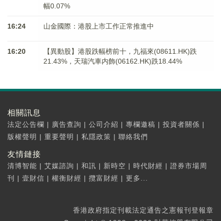
幅0.07%
16:24
山金國際：港股上市工作正常推進中
16:20
【異動股】港股跌幅榜前十，九福來(08611.HK)跌
21.43%，天瑞汽車内飾(06162.HK)跌18.44%
相關訊息
法定公告欄
|
廣告查詢
|
公司介紹
|
專欄邀稿
|
投資者關係
|
版權聲明
|
重要聲明
|
私隱政策
|
聯絡我們
友情鏈接
清博智能
|
艾媒諮詢
|
和訊
|
新時空
|
時代財經
|
證券市場周
刊
|
壹財信
|
權衡財經
|
攬富財經
|
更多...
香港政府指定刊載法定通告之憲報刊登報章