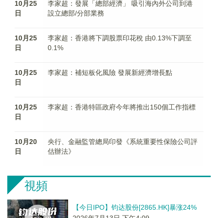
10月25
李家超：發展「總部經濟」 吸引海內外公司到港
日
設立總部/分部業務
10月25
李家超：香港將下調股票印花稅 由0.13%下調至
日
0.1%
10月25
李家超：補短板化風險 發展新經濟增長點
日
10月25
李家超：香港特區政府今年將推出150個工作指標
日
10月20
央行、金融監管總局印發《系統重要性保險公司評
日
估辦法》
視頻
【今日IPO】钧达股份[2865.HK]暴涨24%