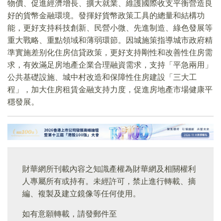
物價、促進經濟增長、擴大就業、維護國際收支平衡營造良
好的貨幣金融環境。發揮好貨幣政策工具的總量和結構功
能，更好支持科技創新、民營小微、先進制造、綠色發展等
重大戰略、重點領域和薄弱環節。因城施策指導城市政府精
準實施差别化住房信貸政策，更好支持剛性和改善性住房需
求，有效滿足房地產企業合理融資需求，支持「平急兩用」
公共基礎設施、城中村改造和保障性住房建設「三大工
程」，加大住房租賃金融支持力度，促進房地產市場健康平
穩發展。
財華網所刊載內容之知識產權為財華網及相關權利
人專屬所有或持有。未經許可，禁止進行轉載、摘
編、複製及建立鏡像等任何使用。
如有意願轉載，請發郵件至