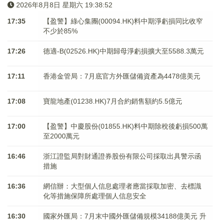
2026年8月8日 星期六 19:38:52
17:35
【盈警】綠心集團(00094.HK)料中期淨虧損同比收窄
不少於85%
17:26
德適-B(02526.HK)中期歸母淨虧損擴大至5588.3萬元
17:11
香港金管局：7月底官方外匯儲備資產為4478億美元
17:08
寶龍地產(01238.HK)7月合約銷售額約5.5億元
17:00
【盈警】中慶股份(01855.HK)料中期除稅後虧損500萬
至2000萬元
16:46
浙江證監局對財通證券股份有限公司採取出具警示函
措施
16:36
網信辦：大型個人信息處理者應當採取加密、去標識
化等措施保障所處理個人信息安全
16:30
國家外匯局：7月末中國外匯儲備規模34188億美元 升