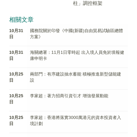
柱」調控框架
相關文章
10月31
國務院關於印發《中國(新疆)自由貿易試驗區總體
日
方案》
10月31
海關總署：11月1日零時起 出入境人員免於填報健
日
康申明卡
10月25
兩部門：有序建設抽水蓄能 積極推進新型儲能建
日
設
10月25
李家超：著力招商引資引才 增強發展動能
日
10月25
李家超：香港將落實3000萬港元的資本投資者入
日
境計劃