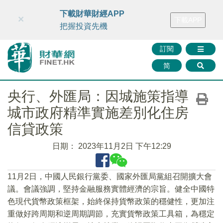
財華智庫網
FINTV
FINMETA
財華證券
媒體矩陣
下載財華財經APP
×
下載APP
智庫沙龍
聯絡我們
把握投資先機
訂閱
简
央行、外匯局：因城施策指導
城市政府精準實施差別化住房
信貸政策
日期：
2023年11月2日 下午12:29
11月2日，中國人民銀行黨委、國家外匯局黨組召開擴大會
議。會議強調，堅持金融服務實體經濟的宗旨。健全中國特
色現代貨幣政策框架，始終保持貨幣政策的穩健性，更加注
重做好跨周期和逆周期調節，充實貨幣政策工具箱，為穩定