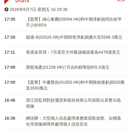
2026年8月7日 星期五 16:29:38
17:35
【盈警】綠心集團(00094.HK)料中期淨虧損同比收窄
不少於85%
17:26
德適-B(02526.HK)中期歸母淨虧損擴大至5588.3萬元
17:11
香港金管局：7月底官方外匯儲備資產為4478億美元
17:08
寶龍地產(01238.HK)7月合約銷售額約5.5億元
17:00
【盈警】中慶股份(01855.HK)料中期除稅後虧損500萬
至2000萬元
16:46
浙江證監局對財通證券股份有限公司採取出具警示函
措施
16:36
網信辦：大型個人信息處理者應當採取加密、去標識
化等措施保障所處理個人信息安全