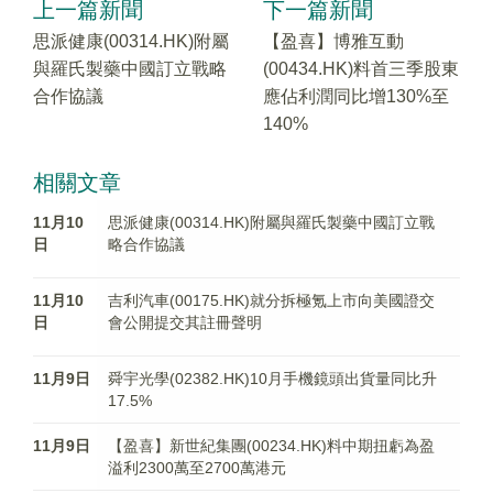
上一篇新聞
下一篇新聞
思派健康(00314.HK)附屬
【盈喜】博雅互動
與羅氏製藥中國訂立戰略
(00434.HK)料首三季股東
合作協議
應佔利潤同比增130%至
140%
相關文章
11月10
思派健康(00314.HK)附屬與羅氏製藥中國訂立戰
日
略合作協議
11月10
吉利汽車(00175.HK)就分拆極氪上市向美國證交
日
會公開提交其註冊聲明
11月9日
舜宇光學(02382.HK)10月手機鏡頭出貨量同比升
17.5%
11月9日
【盈喜】新世紀集團(00234.HK)料中期扭虧為盈
溢利2300萬至2700萬港元