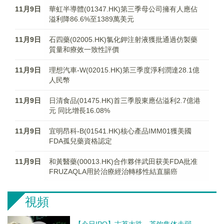
11月9日
華虹半導體(01347.HK)第三季母公司擁有人應佔
溢利降86.6%至1389萬美元
11月9日
石四藥(02005.HK)氯化鉀注射液獲批通過仿製藥
質量和療效一致性評價
11月9日
理想汽車-W(02015.HK)第三季度淨利潤達28.1億
人民幣
11月9日
日清食品(01475.HK)首三季股東應佔溢利2.7億港
元 同比增長16.08%
11月9日
宜明昂科-B(01541.HK)核心產品IMM01獲美國
FDA孤兒藥資格認定
11月9日
和黃醫藥(00013.HK)合作夥伴武田获美FDA批准
FRUZAQLA用於治療經治轉移性結直腸癌
視頻