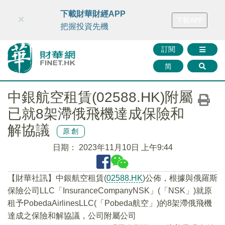
財華智庫網
FINTV
FINMETA
財華證券
媒體矩陣
下載財華財經APP
×
下載APP
智庫沙龍
聯絡我們
把握投資先機
訂閱
简
中銀航空租賃(02588.HK)附屬
已就8架滯俄飛機達成保險和
解協議
原創
日期：
2023年11月10日 上午9:44
【財華社訊】中銀航空租賃(
02588.HK
)公佈，根據與俄羅斯
保險公司LLC「InsuranceCompanyNSK」(「NSK」)就原
租予PobedaAirlinesLLC(「Pobeda航空」)的8架滯俄飛機
達成之保險和解協議，公司附屬公司