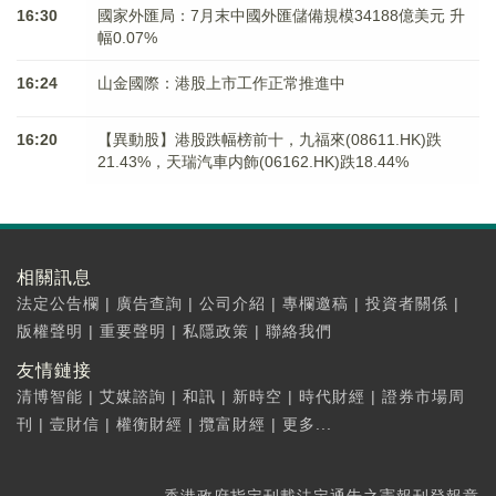
16:30
國家外匯局：7月末中國外匯儲備規模34188億美元 升
幅0.07%
16:24
山金國際：港股上市工作正常推進中
16:20
【異動股】港股跌幅榜前十，九福來(08611.HK)跌
21.43%，天瑞汽車内飾(06162.HK)跌18.44%
相關訊息
法定公告欄
|
廣告查詢
|
公司介紹
|
專欄邀稿
|
投資者關係
|
版權聲明
|
重要聲明
|
私隱政策
|
聯絡我們
友情鏈接
清博智能
|
艾媒諮詢
|
和訊
|
新時空
|
時代財經
|
證券市場周
刊
|
壹財信
|
權衡財經
|
攬富財經
|
更多...