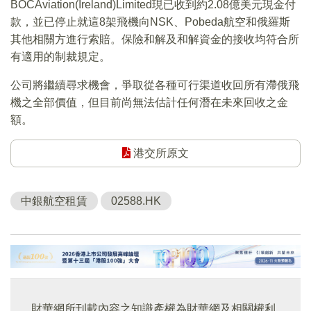
BOCAviation(Ireland)Limited現已收到約2.08億美元現金付
款，並已停止就這8架飛機向NSK、Pobeda航空和俄羅斯
其他相關方進行索賠。保險和解及和解資金的接收均符合所
有適用的制裁規定。
公司將繼續尋求機會，爭取從各種可行渠道收回所有滯俄飛
機之全部價值，但目前尚無法估計任何潛在未來回收之金
額。
港交所原文
中銀航空租賃
02588.HK
財華網所刊載內容之知識產權為財華網及相關權利