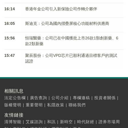
16:14
香港年金公司引入新保險公司作轉介夥伴
16:05
斯迪克：公司為國內摺疊屏核心功能材料供應商
15:56
恒瑞醫藥：公司已在中國獲批上市26款1類創新藥、6
款2類新藥
15:47
聚辰股份：公司VPD芯片已順利通過目標客戶的測試
認證
相關訊息
法定公告欄
|
廣告查詢
|
公司介紹
|
專欄邀稿
|
投資者關係
|
版權聲明
|
重要聲明
|
私隱政策
|
聯絡我們
友情鏈接
清博智能
|
艾媒諮詢
|
和訊
|
新時空
|
時代財經
|
證券市場周