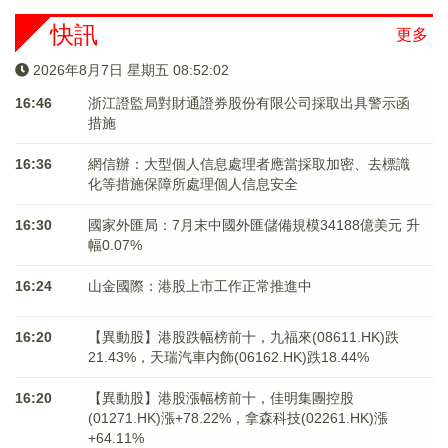
快訊
更多
2026年8月7日 星期五 08:52:03
16:46
浙江證監局對財通證券股份有限公司採取出具警示函
措施
16:36
網信辦：大型個人信息處理者應當採取加密、去標識
化等措施保障所處理個人信息安全
16:30
國家外匯局：7月末中國外匯儲備規模34188億美元 升
幅0.07%
16:24
山金國際：港股上市工作正常推進中
16:20
【異動股】港股跌幅榜前十，九福來(08611.HK)跌
21.43%，天瑞汽車内飾(06162.HK)跌18.44%
16:20
【異動股】港股漲幅榜前十，佳明集團控股
(01271.HK)漲+78.22%，拿森科技(02261.HK)漲
+64.11%