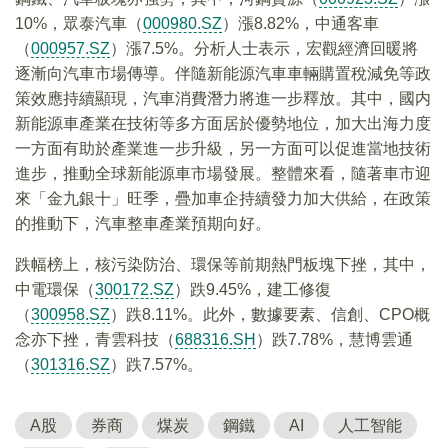
10%，眾泰汽車（
000980.SZ
）漲8.82%，中通客車
（
000957.SZ
）漲7.5%。分析人士表示，宏觀經濟回暖將
逐漸向汽車市場傳導。伴隨新能源汽車車輛購置稅減免等政
策效應持續顯現，汽車消費潛力將進一步釋放。其中，國内
新能源車產業在技術等多方面居於優勢地位，加大出海力度
一方面有助於產業進一步升級，另一方面可以促進當地技術
進步，推動全球新能源車市場發展。整體來看，隨著車市迎
來「金九銀十」旺季，疊加車企持續發力加大供給，在政策
的推動下，汽車整車產業預期向好。
跌幅榜上，核污染防治、環保等前期熱門板塊下挫，其中，
中電環保（
300172.SZ
）跌9.45%，建工修復
（
300958.SZ
）跌8.11%。此外，數據要素、信創、CPO概
念亦下挫，青雲科技（
688316.SH
）跌7.78%，慧博雲通
（
301316.SZ
）跌7.57%。
A股
券商
煤炭
鋼鐵
AI
人工智能