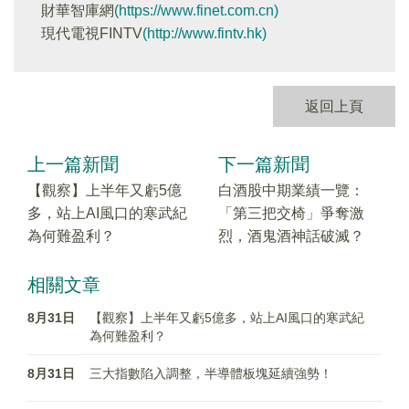
財華智庫網
(https://www.finet.com.cn)
現代電視FINTV
(http://www.fintv.hk)
返回上頁
上一篇新聞
下一篇新聞
【觀察】上半年又虧5億
白酒股中期業績一覽：
多，站上AI風口的寒武紀
「第三把交椅」爭奪激
為何難盈利？
烈，酒鬼酒神話破滅？
相關文章
8月31日
【觀察】上半年又虧5億多，站上AI風口的寒武紀
為何難盈利？
8月31日
三大指數陷入調整，半導體板塊延續強勢！