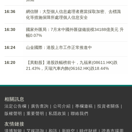
16:36
網信辦：大型個人信息處理者應當採取加密、去標識
化等措施保障所處理個人信息安全
16:30
國家外匯局：7月末中國外匯儲備規模34188億美元 升
幅0.07%
16:24
山金國際：港股上市工作正常推進中
16:20
【異動股】港股跌幅榜前十，九福來(08611.HK)跌
21.43%，天瑞汽車内飾(06162.HK)跌18.44%
相關訊息
法定公告欄
|
廣告查詢
|
公司介紹
|
專欄邀稿
|
投資者關係
|
版權聲明
|
重要聲明
|
私隱政策
|
聯絡我們
友情鏈接
清博智能
|
艾媒諮詢
|
和訊
|
新時空
|
時代財經
|
證券市場周