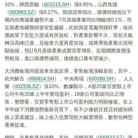
10%，陝西黑貓（
601015.SH
）漲9.95%，山西焦煤
（
000983.SZ
）漲8.27%。開源證券指出，煤價持續低位下
國内供應減量趨勢不改，7月原煤產量同比增幅僅0.1%，而
近期產地礦難頻發安監趨嚴，此前因是電廠用煤旺季，保供
應政策下安監力度或有所放松，對產量影響不大，當前天氣
轉涼高峰已過，且檢查力度再度加強，或將導致產量出現明
顯收縮，預計8月原煤產量或實現零增長。近期國際煤價漲
勢較強，進口煤優勢減弱，後續進口量有望減少。
大消費板塊同樣迎來全面反彈，零售板塊漲幅居前，其中，
杭州解百（
600814.SH
）、中央商場（
600280.SH
）、人人
樂（
002336.SZ
）漲10%。數據顯示，A股25家百貨類上市
公司中有20家上半年實現盈利，18家公司業績同比正增
長，整體看，百貨零售類上市公司盈利能力明顯修復。在上
半年線下消費強勢復蘇背景下，有不少連鎖百貨店持續加碼
線上渠道建設，線上收入也實現較大幅度增長，數智化轉型
逐漸提速。
鋼鐵、汽車板塊亦強勢，其中，河鋼資源（
000923.SZ
）漲