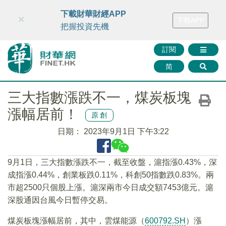
財華智庫網
FINTV
FINMETA
財華證券
媒體矩陣
下載財華財經APP
×
下載APP
智庫沙龍
聯絡我們
把握投資先機
訂閱
简
三大指數漲跌不一，煤炭板塊
漲幅居前！
原創
日期：
2023年9月1日 下午3:22
9月1日，三大指數漲跌不一，截至收盤，滬指漲0.43%，深
成指漲0.44%，創業板跌0.11%，科創50指數跌0.83%。兩
市超2500只個股上漲。滬深兩市今日成交額7453億元。滬
深股通因台風今日暫停交易。
煤炭板塊漲幅居前，其中，雲煤能源（
600792.SH
）漲