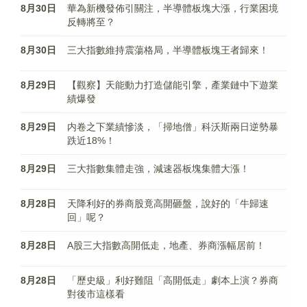
8月30日
華為新機發佈引關注，半導體板塊大漲，行業困境
反轉將至？
8月30日
三大指數維持震蕩格局，半導體板塊王者歸來！
8月29日
【觀察】天能動力打造儲能引擎，產業鏈中下遊業
績爆發
8月29日
内卷之下業績慘淡，「掃地僧」科沃斯兩日逆勢暴
跌近18%！
8月29日
三大指數集體走強，減速器板塊集體大漲！
8月28日
天降利好的券商股竟高開砸盤，說好的「牛歸速
回」呢？
8月28日
A股三大指數高開低走，地產、券商漲幅居前！
8月28日
「歷史級」利好難阻「高開低走」劇本上演？券商
對後市這樣看