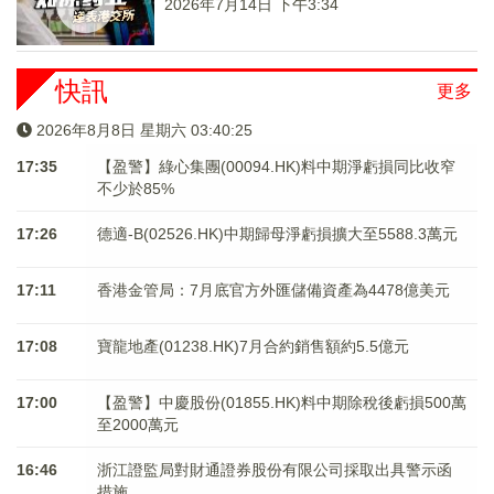
2026年7月14日 下午3:34
快訊
更多
2026年8月8日 星期六 03:40:25
17:35
【盈警】綠心集團(00094.HK)料中期淨虧損同比收窄
不少於85%
17:26
德適-B(02526.HK)中期歸母淨虧損擴大至5588.3萬元
17:11
香港金管局：7月底官方外匯儲備資產為4478億美元
17:08
寶龍地產(01238.HK)7月合約銷售額約5.5億元
17:00
【盈警】中慶股份(01855.HK)料中期除稅後虧損500萬
至2000萬元
16:46
浙江證監局對財通證券股份有限公司採取出具警示函
措施