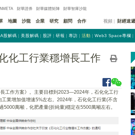
INMETA
財華證券
財華
媒體矩陣
財華
智庫沙龍
單
地圖
沙龍
企業
研究
顧問
合作
視頻
財經速
A股解碼
美股解碼
股評
研報
專訪
活動
Web3 Space專欄
化化工行業穩增長工作
長工作方案》。主要目標到2023—2024年，石化化工行
業增加值增速5%左右。2024年，石化化工行業(不含
5000萬噸，化肥產量(折純量)穩定在5500萬噸左右。