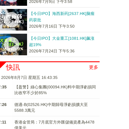
2026年7月9日 下午3:58
【今日IPO】海西新药[2637.HK]脑瘤
药获批
2026年7月16日 下午3:50
【今日IPO】大金重工[1081.HK]飙涨
超19%
2026年7月24日 下午5:36
快訊
更多
2026年8月7日 星期五 16:43:35
7:35
【盈警】綠心集團(00094.HK)料中期淨虧損同
比收窄不少於85%
7:26
德適-B(02526.HK)中期歸母淨虧損擴大至
5588.3萬元
7:11
香港金管局：7月底官方外匯儲備資產為4478
億美元