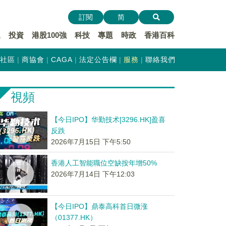
訂閱
简
遞
投資
港股100強
科技
專題
時政
香港百科
社區
商協會
CAGA
法定公告欄
服務
聯絡我們
視頻
【今日IPO】华勤技术[3296.HK]盈喜
反跌
2026年7月15日 下午5:50
香港人工智能職位空缺按年增50%
2026年7月14日 下午12:03
【今日IPO】鼎泰高科首日微涨
（01377.HK）