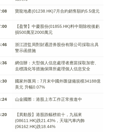
7:08
寶龍地產(01238.HK)7月合約銷售額約5.5億元
7:00
【盈警】中慶股份(01855.HK)料中期除稅後虧
損500萬至2000萬元
6:46
浙江證監局對財通證券股份有限公司採取出具
警示函措施
6:36
網信辦：大型個人信息處理者應當採取加密、
去標識化等措施保障所處理個人信息安全
6:30
國家外匯局：7月末中國外匯儲備規模34188億
美元 升幅0.07%
6:24
山金國際：港股上市工作正常推進中
6:20
【異動股】港股跌幅榜前十，九福來
(08611.HK)跌21.43%，天瑞汽車内飾
(06162.HK)跌18.44%