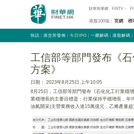
財華智庫網
FINTV
F
港股100強
官網
榜
快訊
港交所發佈
今日IPO
一圖解碼
港股解碼
工信部等部門發布《石
方案》
日期：
2023年8月25日 上午10:05
8月25日，工信部等部門發布《石化化工行業穩增
業穩增長的主要目標是：行業保持平穩增長，年均工
油氣開采)主營業務收入達15萬億元，乙烯產量超過