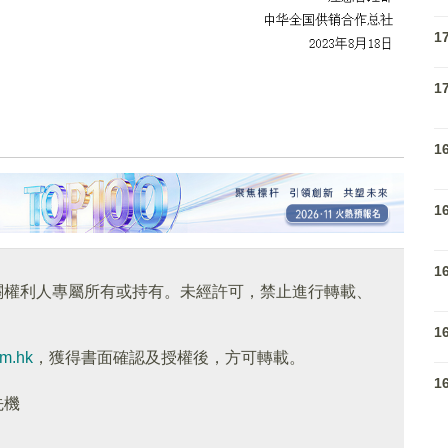
1
1
1
1
1
關權利人專屬所有或持有。未經許可，禁止進行轉載、
1
om.hk
，獲得書面確認及授權後，方可轉載。
1
先機