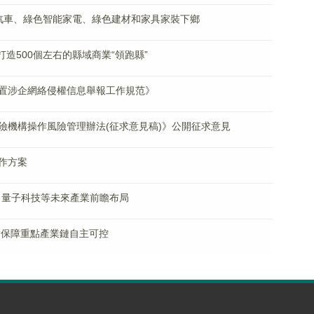
汽車、綠色智能家電、綠色建材和家具家裝下鄉
打造500個左右的縣域商業“領跑縣”
置涉企網絡侵權信息舉報工作規范》
險機構操作風險管理辦法(征求意見稿)》公開征求意見
作方案
、量子科技等未來產業前瞻布局
實保障重點產業鏈自主可控