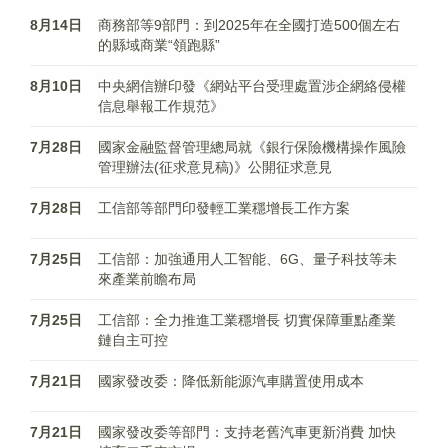
8月14日
商務部等9部門：到2025年在全國打造500個左右
的縣域商業“領跑縣”
8月10日
中央網信辦印發《網站平台受理處置涉企網絡侵權
信息舉報工作規范》
7月28日
國家金融監督管理總局就《銀行保險機構操作風險
管理辦法(征求意見稿)》公開征求意見
7月28日
工信部等部門印發輕工業穩增長工作方案
7月25日
工信部：加強通用人工智能、6G、量子科技等未
來產業前瞻布局
7月25日
工信部：全力推進工業穩增長 切實保障重點產業
鏈自主可控
7月21日
國家發改委：降低新能源汽車購置使用成本
7月21日
國家發改委等部門：支持老舊汽車更新消費 加快