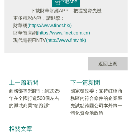
下載APP
下載財華財經APP，把握投資先機
更多精彩内容，請點擊：
財華網
(https://www.finet.hk/)
財華智庫網
(https://www.finet.com.cn)
現代電視FINTV
(http://www.fintv.hk)
返回上頁
上一篇新聞
下一篇新聞
商務部等9部門：到2025
國家發改委：支持虹橋商
年在全國打造500個左右
務區內符合條件的企業率
的縣域商業“領跑縣”
先試點跨國公司本外幣一
體化資金池政策
相關文章