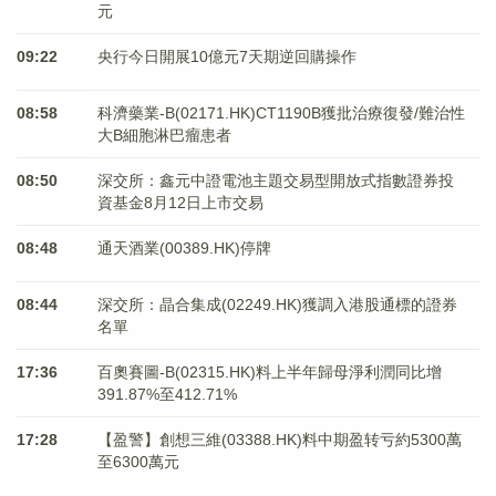
元
09:22
央行今日開展10億元7天期逆回購操作
08:58
科濟藥業-B(02171.HK)CT1190B獲批治療復發/難治性
大B細胞淋巴瘤患者
08:50
深交所：鑫元中證電池主題交易型開放式指數證券投
資基金8月12日上市交易
08:48
通天酒業(00389.HK)停牌
08:44
深交所：晶合集成(02249.HK)獲調入港股通標的證券
名單
17:36
百奧賽圖-B(02315.HK)料上半年歸母淨利潤同比增
391.87%至412.71%
17:28
【盈警】創想三維(03388.HK)料中期盈转亏約5300萬
至6300萬元