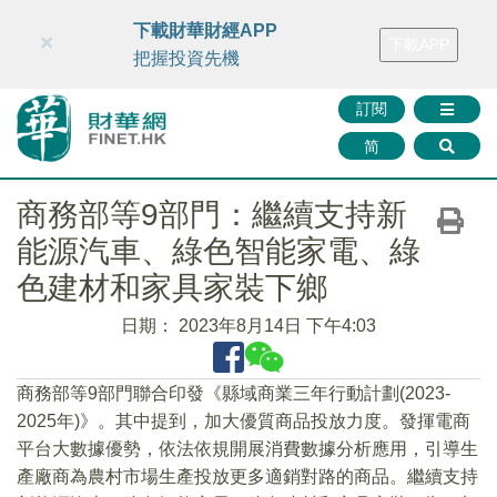
財華智庫網
FINTV
FINMETA
財華證券
媒體矩陣
下載財華財經APP
×
下載APP
智庫沙龍
聯絡我們
把握投資先機
訂閱
简
商務部等9部門：繼續支持新
能源汽車、綠色智能家電、綠
色建材和家具家裝下鄉
日期：
2023年8月14日 下午4:03
商務部等9部門聯合印發《縣域商業三年行動計劃(2023-
2025年)》。其中提到，加大優質商品投放力度。發揮電商
平台大數據優勢，依法依規開展消費數據分析應用，引導生
產廠商為農村市場生產投放更多適銷對路的商品。繼續支持