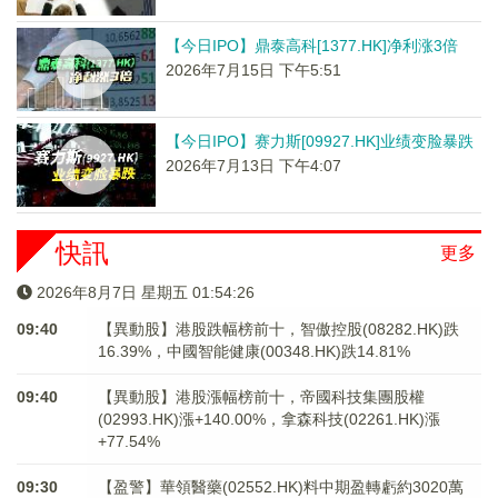
【今日IPO】鼎泰高科[1377.HK]净利涨3倍
2026年7月15日 下午5:51
【今日IPO】赛力斯[09927.HK]业绩变脸暴跌
2026年7月13日 下午4:07
快訊
更多
2026年8月7日 星期五 01:54:26
09:40
【異動股】港股跌幅榜前十，智傲控股(08282.HK)跌
16.39%，中國智能健康(00348.HK)跌14.81%
09:40
【異動股】港股漲幅榜前十，帝國科技集團股權
(02993.HK)漲+140.00%，拿森科技(02261.HK)漲
+77.54%
09:30
【盈警】華領醫藥(02552.HK)料中期盈轉虧約3020萬