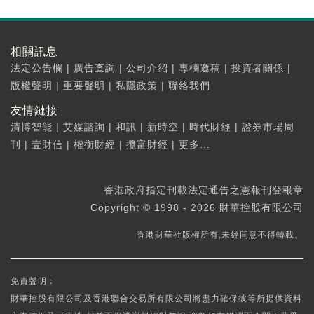
相關訊息
法定公告欄
|
廣告查詢
|
公司介紹
|
專欄邀稿
|
投資者關係
|
版權聲明
|
重要聲明
|
私隱政策
|
聯絡我們
友情鏈接
清博智能
|
艾媒諮詢
|
和訊
|
新時空
|
時代財經
|
證券市場周
刊
|
壹財信
|
權衡財經
|
攬富財經
|
更多...
香港政府指定刊載法定通告之憲報刊登報章
Copyright © 1998 - 2026 財華控股有限公司
香港財華社版權所有,未經同意不得轉載。
免責聲明：
財華控股有限公司及香港聯合交易所有限公司將盡力確保彼等所提供資料