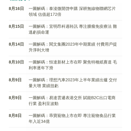
8月16日
一圖解碼：泰淩微開啓申購 深耕無線物聯網芯片
領域 估值超172倍
8月15日
一圖解碼：宜明昂科過聆訊 專注腫瘤免疫療法 難
逃虧損命運
8月14日
一圖解碼：閱文集團2023年中期業績 付費用戶提
升淨利大增
8月10日
一圖解碼：恒達新材上市在即 聚焦特種紙賽道 毛
利率逐年下滑
8月9日
一圖解碼：理想汽車2023年上半年業績出爐 交付
量大增 業績扭虧
8月9日
一圖解碼：易達雲遞表港交所 賦能B2C出口電商
行業 盈利呈波動
8月8日
一圖解碼：乖寶寵物上市在即 專注寵物食品行業
年入近34億