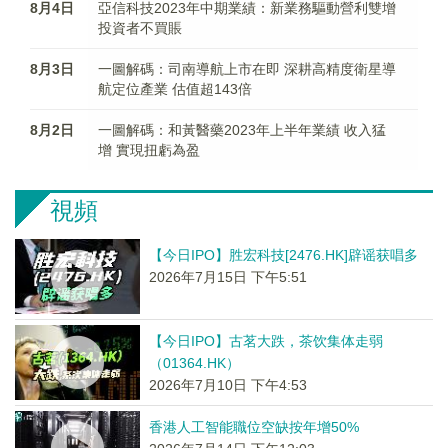
8月4日
亞信科技2023年中期業績：新業務驅動營利雙增
投資者不買賬
8月3日
一圖解碼：司南導航上市在即 深耕高精度衛星導
航定位產業 估值超143倍
8月2日
一圖解碼：和黃醫藥2023年上半年業績 收入猛
增 實現扭虧為盈
視頻
【今日IPO】胜宏科技[2476.HK]辟谣获唱多
2026年7月15日 下午5:51
【今日IPO】古茗大跌，茶饮集体走弱
（01364.HK）
2026年7月10日 下午4:53
香港人工智能職位空缺按年增50%