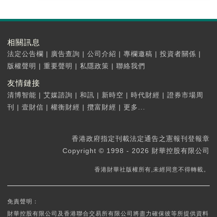
相關訊息
法定公告欄
|
廣告查詢
|
公司介紹
|
專欄邀稿
|
投資者關係
|
版權聲明
|
重要聲明
|
私隱政策
|
聯絡我們
友情鏈接
清博智能
|
艾媒諮詢
|
和訊
|
新時空
|
時代財經
|
證券市場周
刊
|
壹財信
|
權衡財經
|
攬富財經
|
更多...
香港政府指定刊載法定通告之憲報刊登報章
Copyright © 1998 - 2026 財華控股有限公司
香港財華社版權所有,未經同意不得轉載。
免責聲明：
財華控股有限公司及香港聯合交易所有限公司將盡力確保彼等所提供資料