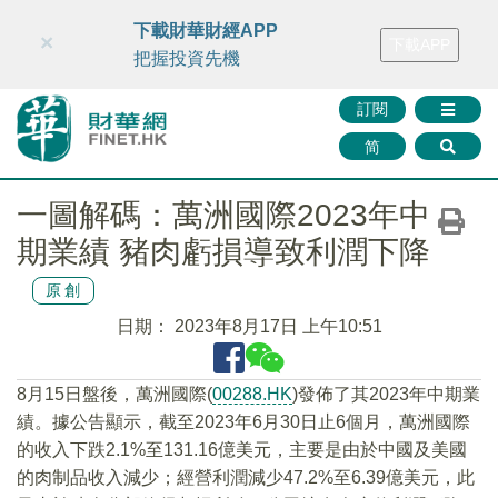
財華智庫網
FINTV
FINMETA
財華證券
媒體矩陣
下載財華財經APP
×
下載APP
智庫沙龍
聯絡我們
把握投資先機
訂閱
简
一圖解碼：萬洲國際2023年中
期業績 豬肉虧損導致利潤下降
原創
日期：
2023年8月17日 上午10:51
8月15日盤後，萬洲國際(
00288.HK
)發佈了其2023年中期業
績。據公告顯示，截至2023年6月30日止6個月，萬洲國際
的收入下跌2.1%至131.16億美元，主要是由於中國及美國
的肉制品收入減少；經營利潤減少47.2%至6.39億美元，此