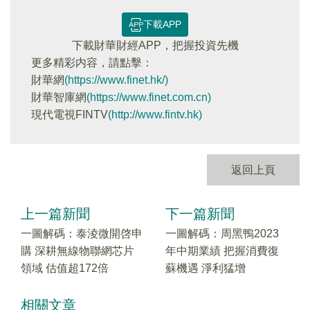
下載APP
下載財華財經APP，把握投資先機
更多精彩内容，請點擊：
財華網
(https://www.finet.hk/)
財華智庫網
(https://www.finet.com.cn)
現代電視FINTV
(http://www.fintv.hk)
返回上頁
上一篇新聞
下一篇新聞
一圖解碼：泰淩微開啓申
一圖解碼：周黑鴨2023
購 深耕無線物聯網芯片
年中期業績 把握消費復
領域 估值超172倍
蘇機遇 淨利猛增
相關文章