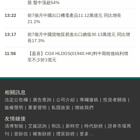
股 盤中漲超54%
13:22
前7個月中國出口機電產品11.12萬億元 同比增長
21.2%
13:17
前7個月中國貨物貿易進出口總值30.13萬億元 同比增
長17.3%
11:56
【盈喜】CGII HLDGS(01940.HK)料中期稅後純利增
至不少於1億元
相關訊息
法定公告欄
|
廣告查詢
|
公司介紹
|
專欄邀稿
|
投資者關係
|
版權聲明
|
重要聲明
|
私隱政策
|
聯絡我們
友情鏈接
清博智能
|
艾媒諮詢
|
和訊
|
新時空
|
時代財經
|
證券市場周
刊
|
壹財信
|
權衡財經
|
攬富財經
|
更多...