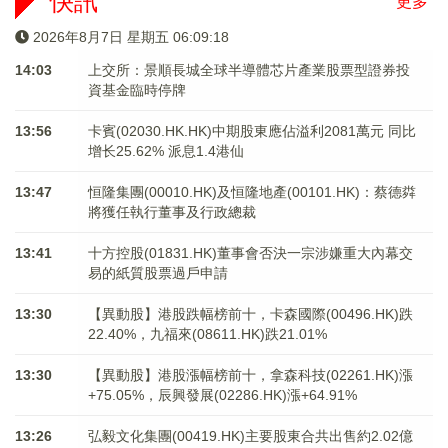
快訊
更多
2026年8月7日 星期五 06:09:18
14:03
上交所：景順長城全球半導體芯片產業股票型證券投
資基金臨時停牌
13:56
卡賓(02030.HK.HK)中期股東應佔溢利2081萬元 同比
增长25.62% 派息1.4港仙
13:47
恒隆集團(00010.HK)及恒隆地產(00101.HK)：蔡德粦
將獲任執行董事及行政總裁
13:41
十方控股(01831.HK)董事會否決一宗涉嫌重大內幕交
易的紙質股票過戶申請
13:30
【異動股】港股跌幅榜前十，卡森國際(00496.HK)跌
22.40%，九福來(08611.HK)跌21.01%
13:30
【異動股】港股漲幅榜前十，拿森科技(02261.HK)漲
+75.05%，辰興發展(02286.HK)漲+64.91%
13:26
弘毅文化集團(00419.HK)主要股東合共出售約2.02億