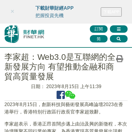
財華智庫網
FINTV
FINMETA
財華證券
媒體矩陣
下載財華財經APP
×
下載APP
智庫沙龍
聯絡我們
把握投資先機
訂閱
简
李家超：Web3.0是互聯網的全
新發展方向 有望推動金融和商
貿高質量發展
日期：
2023年8月15日 上午11:39
2023年8月15日，創新科技與藝術發展高峰論壇2023在香
港舉行，香港特别行政區行政長官李家超致辭。
李家超表示，香港正昂首闊步邁上由治及興的新徵程，本次
論壇匯聚不同行業的專家，為香港實現高質量發展出謀獻