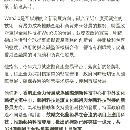
策，恰逢其時。
Web3.0是互聯網的全新發展方向，融合了近年廣受關注的
技術，有潛力成為推動金融和商貿未來發展的趨勢。特區政
府重視金融科技和Web3.0的發展，並發表政策宣言，明確
指出香港對全球從事虛擬資產業務的創新者，持開放和包容
的態度。政府將與金融監管機構合作，營造有利環境，促進
香港金融業的可持續和負責任發展。
他指出，今年六月就虛擬資產交易平台，落實新的發牌制
度，也正全力探討穩定幣的監管安排。政府同時密切留意國
際發展，確保香港的監管要求穩妥，便利市場發展。
他強調，
香港正全力發展成為國際創新科技中心和中外文化
藝術交流中心。藝術科技是讓文化藝術與創新科技對接的新
發展方向。
為積極推動和支持藝術科技的發展，特區政府通
過不同基金和計劃，
鼓勵文化藝術界在合適的項目上應用科
技，推動藝術科技發展，批出的撥款已經突破一億元，共
324個藝術與創科相關團體和人員受惠。