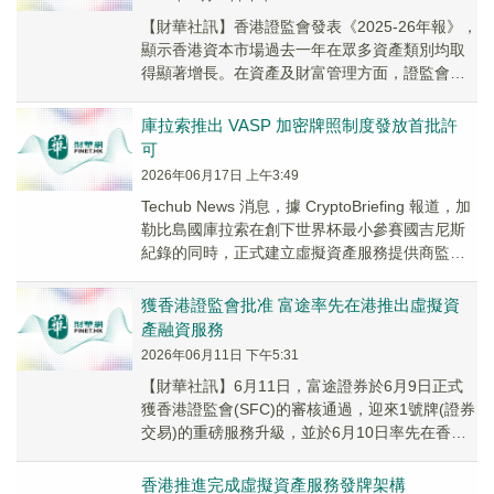
【財華社訊】香港證監會發表《2025-26年報》，
顯示香港資本市場過去一年在眾多資產類別均取
得顯著增長。在資產及財富管理方面，證監會認
可ETF和槓桿及反向產品是增長迅速的板塊，截...
庫拉索推出 VASP 加密牌照制度發放首批許
可
2026年06月17日 上午3:49
Techub News 消息，據 CryptoBriefing 報道，加
勒比島國庫拉索在創下世界杯最小參賽國吉尼斯
紀錄的同時，正式建立虛擬資產服務提供商監管
框架，2025 年發放...
獲香港證監會批准 富途率先在港推出虛擬資
產融資服務
2026年06月11日 下午5:31
【財華社訊】6月11日，富途證券於6月9日正式
獲香港證監會(SFC)的審核通過，迎來1號牌(證券
交易)的重磅服務升級，並於6月10日率先在香港
向合資格客戶推出虛擬資產交易融資服務...
香港推進完成虛擬資產服務發牌架構