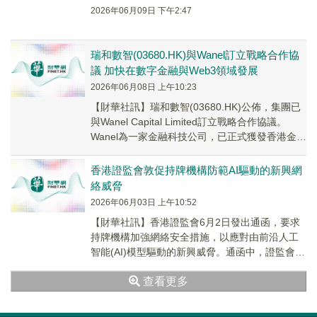
2026年06月09日 下午2:47
瑞和數智(03680.HK)與Wanel訂立戰略合作協
議 加快在數字金融與Web3領域發展
2026年06月08日 上午10:23
​【財華社訊】瑞和數智(03680.HK)公佈，集團已
與Wanel Capital Limited訂立戰略合作協議。
Wanel為一家金融科技公司，已正式獲發香港金錢
服務經營者牌照...
香港證監會敦促持牌機構防範AI驅動的新興網
絡威脅
2026年06月03日 上午10:52
【財華社訊】香港證監會6月2日發出通函，要求
持牌機構加強網絡安全措施，以應對由前沿人工
智能(AI)模型驅動的新興威脅。通函中，證監會敦
促持牌機構(尤其是網上經紀行和虛擬資產交易
查看更多
平...