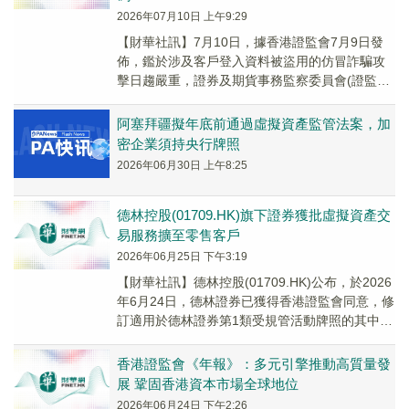
2026年07月10日 上午9:29
【財華社訊】7月10日，據香港證監會7月9日發
佈，鑑於涉及客戶登入資料被盜用的仿冒詐騙攻
擊日趨嚴重，證券及期貨事務監察委員會(證監會)
發出通函，要求互聯網經紀行及虛擬資產交易平
台...
阿塞拜疆擬年底前通過虛擬資產監管法案，加
密企業須持央行牌照
2026年06月30日 上午8:25
德林控股(01709.HK)旗下證券獲批虛擬資產交
易服務擴至零售客戶
2026年06月25日 下午3:19
【財華社訊】德林控股(01709.HK)公布，於2026
年6月24日，德林證券已獲得香港證監會同意，修
訂適用於德林證券第1類受規管活動牌照的其中一
項發牌條件，該條件與提供虛擬資產...
香港證監會《年報》：多元引擎推動高質量發
展 鞏固香港資本市場全球地位
2026年06月24日 下午2:26