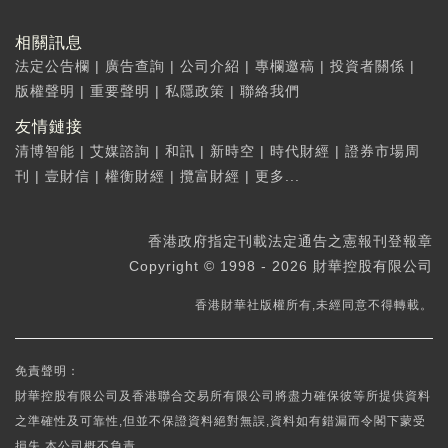
相關訊息
法定公告欄
|
廣告查詢
|
公司介紹
|
專欄邀稿
|
投資者關係
|
版權聲明
|
重要聲明
|
私隱政策
|
聯絡我們
友情鏈接
清博智能
|
艾媒諮詢
|
和訊
|
新時空
|
時代財經
|
證券市場周
刊
|
壹財信
|
權衡財經
|
攬富財經
|
更多...
香港政府指定刊載法定通告之憲報刊登報章
Copyright © 1998 - 2026 財華控股有限公司
香港財華社版權所有,未經同意不得轉載。
免責聲明：
財華控股有限公司及香港聯合交易所有限公司將盡力確保彼等所提供資料
之準確性及可靠性,但並不保證資料絕對無誤,資料如有錯漏而令閣下蒙受
損失,本公司概不負責。