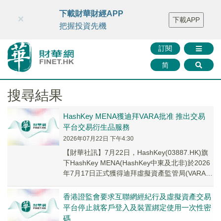
財華智庫網
FINTV
FINMETA
財華證券
媒體矩陣
下載財華財經APP
×
下載APP
智庫沙龍
聯絡我們
把握投資先機
訂閱
简
搜尋結果
HashKey MENA獲迪拜VARA批准 推出交易
平台交易衍生品服務
2026年07月22日 下午4:30
【財華社訊】7月22日，HashKey(03887.HK)旗
下HashKey MENA(HashKey中東及北非)於2026
年7月17日正式獲得迪拜虛擬資產監管局(VARA)
的批...
香港證監會要求互聯網經紀行及虛擬資產交易
平台停止就客戶登入及裝置綁定使用一次性密
碼