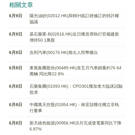
相關文章
6月9日
陽光油砂(02012.HK)與BEH簽訂經修訂的特許權
協議
6月9日
基石藥業-B(02616.HK)近日獲首席執行官楊建新
增持50.1萬股
6月8日
吉利汽車(00175.HK)推出人民幣櫃台
6月8日
東風集團股份(00489.HK)首五月汽車銷量約76.64
萬輛 同比降22.8%
6月8日
石藥集團(01093.HK)：CPO301獲加拿大臨床試驗
批准
6月8日
中國萬天控股(01854.HK)：林至頴獲任獨立非執
行董事
6月8日
新天綠色能源(00956.HK)5月完成發電量同比下降
6.87%