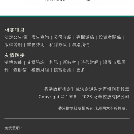
相關訊息
法定公告欄
|
廣告查詢
|
公司介紹
|
專欄邀稿
|
投資者關係
|
版權聲明
|
重要聲明
|
私隱政策
|
聯絡我們
友情鏈接
清博智能
|
艾媒諮詢
|
和訊
|
新時空
|
時代財經
|
證券市場周
刊
|
壹財信
|
權衡財經
|
攬富財經
|
更多...
香港政府指定刊載法定通告之憲報刊登報章
Copyright © 1998 - 2026 財華控股有限公司
香港財華社版權所有,未經同意不得轉載。
免責聲明：