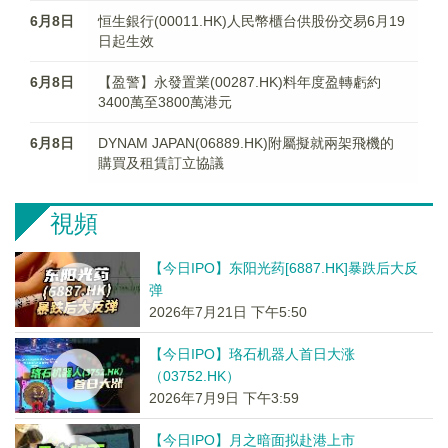
6月8日
恒生銀行(00011.HK)人民幣櫃台供股份交易6月19
日起生效
6月8日
【盈警】永發置業(00287.HK)料年度盈轉虧約
3400萬至3800萬港元
6月8日
DYNAM JAPAN(06889.HK)附屬擬就兩架飛機的
購買及租賃訂立協議
視頻
【今日IPO】东阳光药[6887.HK]暴跌后大反
弹
2026年7月21日 下午5:50
【今日IPO】珞石机器人首日大涨
（03752.HK）
2026年7月9日 下午3:59
【今日IPO】月之暗面拟赴港上市