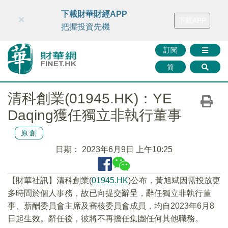
財華智庫網
FINTV
FINMETA
財華證券
媒體矩陣
下載財華財經APP
×
下載APP
智庫沙龍
聯絡我們
把握投資先機
訂閱
简
清科創業(01945.HK)：YE
Daqing獲任獨立非執行董事
原創
日期：
2023年6月9日 上午10:25
【財華社訊】清科創業(
01945.HK
)公布，黃旭斌因需投放更
多時間於個人事務，故已向提交辭呈，辭任獨立非執行董
事、薪酬委員會主席及審核委員會成員，均自2023年6月8
日起生效。辭任後，彼將不再擔任集團任何其他職務。