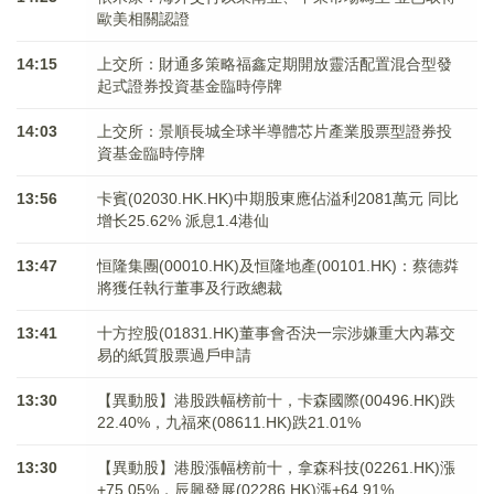
歐美相關認證
14:15
上交所：財通多策略福鑫定期開放靈活配置混合型發
起式證券投資基金臨時停牌
14:03
上交所：景順長城全球半導體芯片產業股票型證券投
資基金臨時停牌
13:56
卡賓(02030.HK.HK)中期股東應佔溢利2081萬元 同比
增长25.62% 派息1.4港仙
13:47
恒隆集團(00010.HK)及恒隆地產(00101.HK)：蔡德粦
將獲任執行董事及行政總裁
13:41
十方控股(01831.HK)董事會否決一宗涉嫌重大內幕交
易的紙質股票過戶申請
13:30
【異動股】港股跌幅榜前十，卡森國際(00496.HK)跌
22.40%，九福來(08611.HK)跌21.01%
13:30
【異動股】港股漲幅榜前十，拿森科技(02261.HK)漲
+75.05%，辰興發展(02286.HK)漲+64.91%