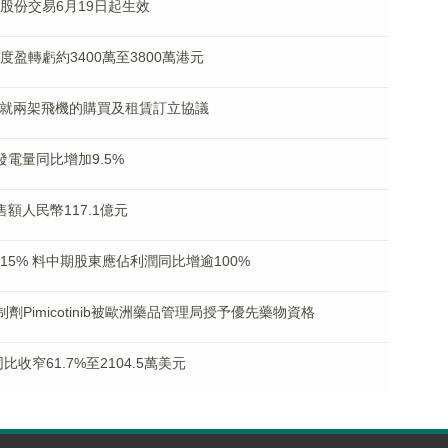
台供股份交易6月19日起生效
年度盈轉虧約3400萬至3800萬港元
K)附屬擬就兩架飛機的購買及租賃訂立協議
成發電量同比增加9.5%
銷售額人民幣117.1億元
漲近15% 料中期股東應佔利潤同比增逾100%
1R抑制劑Pimicotinib被歐洲藥品管理局授予優先藥物資格
同比收窄61.7%至2104.5萬美元