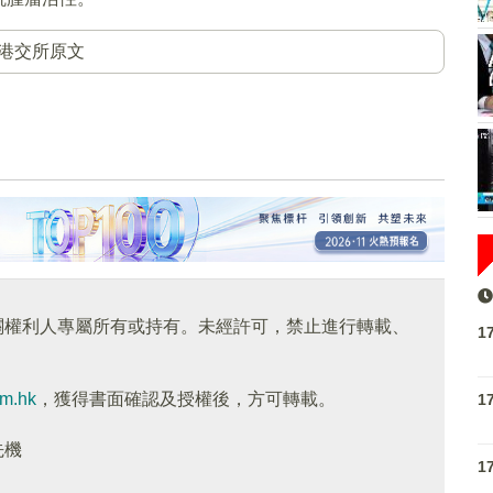
港交所原文
關權利人專屬所有或持有。未經許可，禁止進行轉載、
1
om.hk
，獲得書面確認及授權後，方可轉載。
1
先機
1