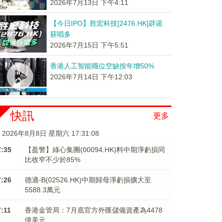
2026年7月13日 下午4:11
【今日IPO】胜宏科技[2476.HK]辟谣
获唱多
2026年7月15日 下午5:51
香港人工智能職位空缺按年增50%
2026年7月14日 下午12:03
快訊
更多
2026年8月8日 星期六 17:31:09
7:35
【盈警】綠心集團(00094.HK)料中期淨虧損同
比收窄不少於85%
7:26
德適-B(02526.HK)中期歸母淨虧損擴大至
5588.3萬元
7:11
香港金管局：7月底官方外匯儲備資產為4478
億美元