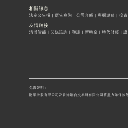
相關訊息
法定公告欄
|
廣告查詢
|
公司介紹
|
專欄邀稿
|
投資
友情鏈接
清博智能
|
艾媒諮詢
|
和訊
|
新時空
|
時代財經
|
證
免責聲明：
財華控股有限公司及香港聯合交易所有限公司將盡力確保彼等