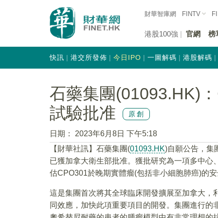
財華智庫網
FINTV
F
港股100強
官網
榜
快訊
港交所發佈
今日IPO
一圖解碼
港股解碼
石藥集團(01093.HK
試驗批准
原創
日期：
2023年6月8日 下午5:18
【財華社訊】石藥集團(
01093.HK
)自願公告，集
已獲加拿大衛生部批准。獲批研究為一項多中心
估CPO301於晚期實體瘤(包括非小細胞肺癌)
這是集團首次將其全球臨床開發擴展至加拿大，利
同效應，加快此項重要項目的開發。集團進行的非臨
奧希替尼耐藥的患者的腫瘤模型中有非常理想的