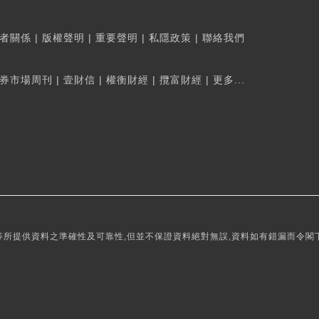
者關係
|
版權聲明
|
重要聲明
|
私隱政策
|
聯絡我們
券市場周刊
|
壹財信
|
權衡財經
|
攬富財經
|
更多...
所提供資料之準確性及可靠性,但並不保證資料絕對無誤,資料如有錯漏而令閣