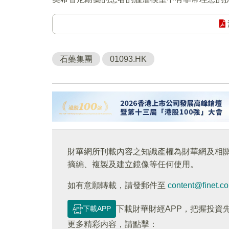
石藥集團
01093.HK
財華網所刊載內容之知識產權為財華網及相
摘編、複製及建立鏡像等任何使用。
如有意願轉載，請發郵件至
content@finet.c
下載APP
下載財華財經APP，把握投資
更多精彩内容，請點擊：