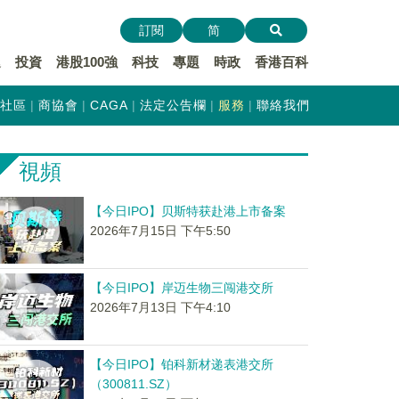
訂閱
简
遞
投資
港股100強
科技
專題
時政
香港百科
社區
商協會
CAGA
法定公告欄
服務
聯絡我們
視頻
【今日IPO】贝斯特获赴港上市备案
2026年7月15日 下午5:50
【今日IPO】岸迈生物三闯港交所
2026年7月13日 下午4:10
【今日IPO】铂科新材递表港交所
（300811.SZ）