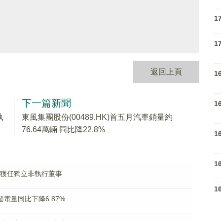
1
1
返回上頁
1
下一篇新聞
1
執
東風集團股份(00489.HK)首五月汽車銷量約
76.64萬輛 同比降22.8%
1
1
至頴獲任獨立非執行董事
1
成發電量同比下降6.87%