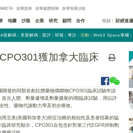
INMETA
財華證券
財華
媒體矩陣
財華
智庫沙龍
單
地圖
沙龍
企業
研究
顧問
合作
視頻
財經速
A股解碼
美股解碼
股評
研報
專訪
活動
Web3 Space專欄
)：CPO301獲加拿大臨床
團開發的同類首創抗體藥物偶聯物CPO301臨床試驗申請
、首次人體、劑量遞增及劑量擴展的I期臨床試驗，用以評
的安全性、藥物代謝動力學及初步療效。
用北美(美國和加拿大)癌症治療的相似性及患者招募的協
床研究顯示，CPO301在包含針對第三代EGFR抑制劑
抗腫瘤活性。