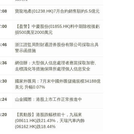
7:08
寶龍地產(01238.HK)7月合約銷售額約5.5億元
7:00
【盈警】中慶股份(01855.HK)料中期除稅後虧
損500萬至2000萬元
6:46
浙江證監局對財通證券股份有限公司採取出具
警示函措施
6:36
網信辦：大型個人信息處理者應當採取加密、
去標識化等措施保障所處理個人信息安全
6:30
國家外匯局：7月末中國外匯儲備規模34188億
美元 升幅0.07%
6:24
山金國際：港股上市工作正常推進中
6:20
【異動股】港股跌幅榜前十，九福來
(08611.HK)跌21.43%，天瑞汽車内飾
(06162.HK)跌18.44%