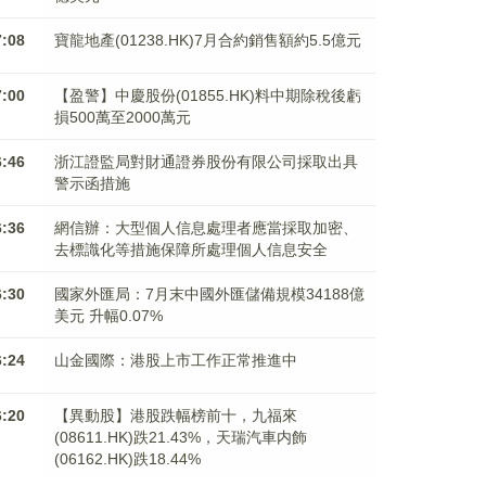
7:08
寶龍地產(01238.HK)7月合約銷售額約5.5億元
7:00
【盈警】中慶股份(01855.HK)料中期除稅後虧
損500萬至2000萬元
6:46
浙江證監局對財通證券股份有限公司採取出具
警示函措施
6:36
網信辦：大型個人信息處理者應當採取加密、
去標識化等措施保障所處理個人信息安全
6:30
國家外匯局：7月末中國外匯儲備規模34188億
美元 升幅0.07%
6:24
山金國際：港股上市工作正常推進中
6:20
【異動股】港股跌幅榜前十，九福來
(08611.HK)跌21.43%，天瑞汽車内飾
(06162.HK)跌18.44%