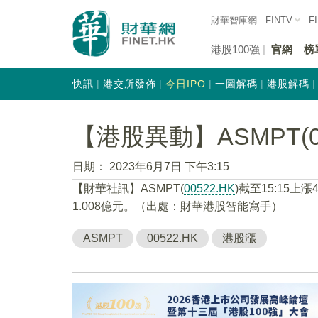
財華智庫網
FINTV
F
港股100強
官網
榜
快訊
港交所發佈
今日IPO
一圖解碼
港股解碼
【港股異動】ASMPT(00
日期：
2023年6月7日 下午3:15
【財華社訊】ASMPT(
00522.HK
)截至15:15上
1.008億元。（出處：財華港股智能寫手）
ASMPT
00522.HK
港股漲