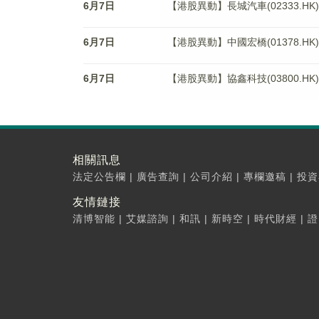
6月7日
【港股異動】長城汽車(02333.HK)
6月7日
【港股異動】中國宏橋(01378.HK)
6月7日
【港股異動】協鑫科技(03800.HK)
相關訊息
法定公告欄
|
廣告查詢
|
公司介紹
|
專欄邀稿
|
投資
友情鏈接
清博智能
|
艾媒諮詢
|
和訊
|
新時空
|
時代財經
|
證