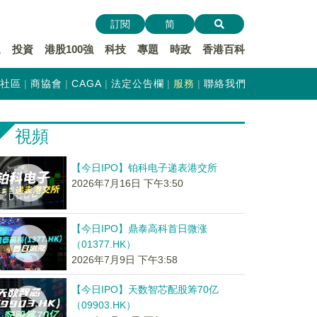
訂閱
简
遞
投資
港股100強
科技
專題
時政
香港百科
社區
商協會
CAGA
法定公告欄
服務
聯絡我們
視頻
【今日IPO】铂科电子递表港交所
2026年7月16日 下午3:50
【今日IPO】鼎泰高科首日微涨
（01377.HK）
2026年7月9日 下午3:58
【今日IPO】天数智芯配股筹70亿
（09903.HK）