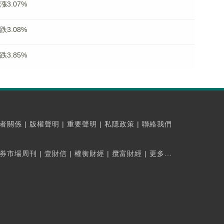
漲3.07%
跌3.08%
跌3.85%
者關係
|
版權聲明
|
重要聲明
|
私隱政策
|
聯絡我們
券市場周刊
|
壹財信
|
權衡財經
|
攬富財經
|
更多...