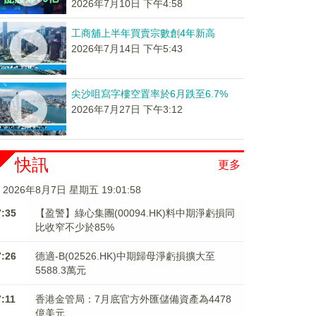
2026年7月10日 下午4:58
工商舖上半年買賣宗數創4年新高
2026年7月14日 下午5:43
尖沙咀寫字樓空置率於6月跌至6.7%
2026年7月27日 下午3:12
快訊
更多
2026年8月7日 星期五 19:01:58
7:35
【盈警】綠心集團(00094.HK)料中期淨虧損同
比收窄不少於85%
7:26
德適-B(02526.HK)中期歸母淨虧損擴大至
5588.3萬元
7:11
香港金管局：7月底官方外匯儲備資產為4478
億美元