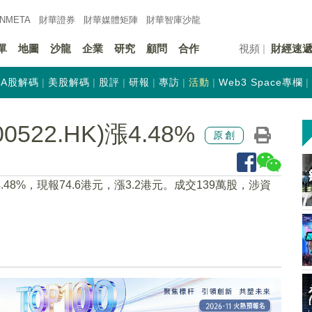
INMETA
財華證券
財華
媒體矩陣
財華
智庫沙龍
單
地圖
沙龍
企業
研究
顧問
合作
視頻
財經速
A股解碼
美股解碼
股評
研報
專訪
活動
Web3 Space專欄
522.HK)漲4.48%
原創
漲4.48%，現報74.6港元，漲3.2港元。成交139萬股，涉資